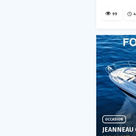
99
4
OCCASION