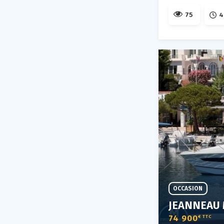
75
4
OCCASION
JEANNEAU 
74 900
€ TTC