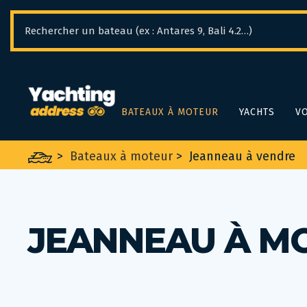
Panneau de gestion des cookies
BATEAUX À MOTEUR
YACHTS
VO
>
Bateaux à moteur
>
Jeanneau à vendre
JEANNEAU À M