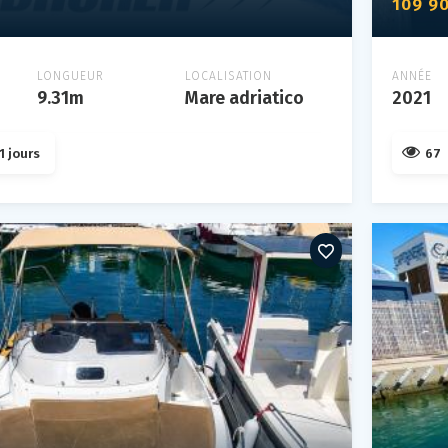
109 9
LONGUEUR
LOCALISATION
ANNÉE
9.31m
Mare adriatico
2021
1 jours
67