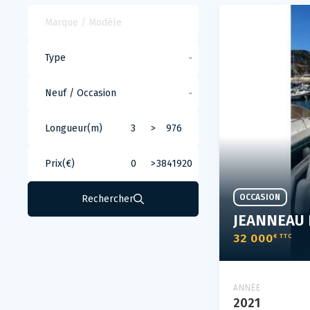
Longueur(m)
>
Prix(€)
>
OCCASION
Rechercher
JEANNEAU 
32 000
€ TTC
ANNÉE
2021