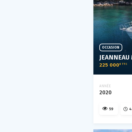
OCCASION
JEANNEAU 
225 000
€ TTC
ANNÉE
2020
59
4