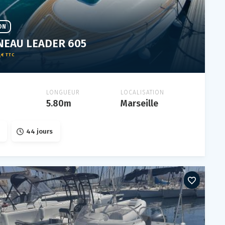
ON
NEAU LEADER 605
0
€ TTC
LONGUEUR
LOCALISATION
5.80m
Marseille
44 jours