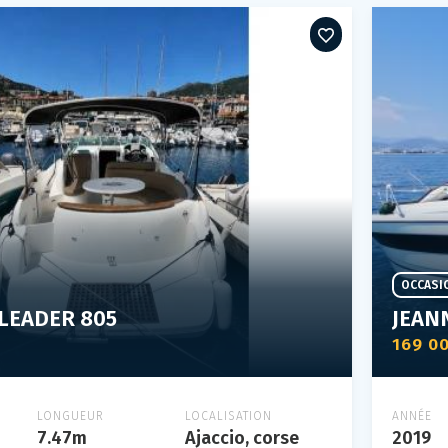
OCCASI
LEADER 805
JEAN
169 0
LONGUEUR
LOCALISATION
ANNÉE
7.47m
Ajaccio, corse
2019