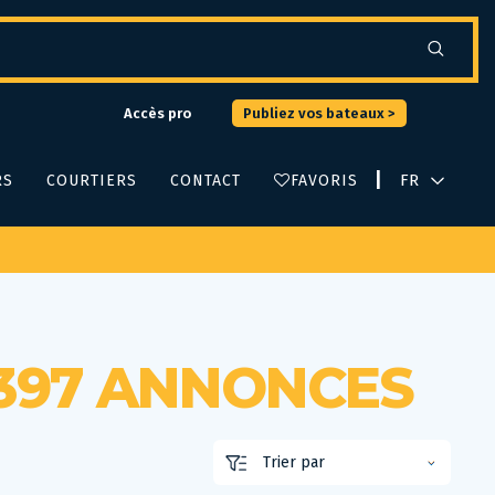
Accès pro
Publiez vos bateaux >
|
RS
COURTIERS
CONTACT
FAVORIS
397 ANNONCES