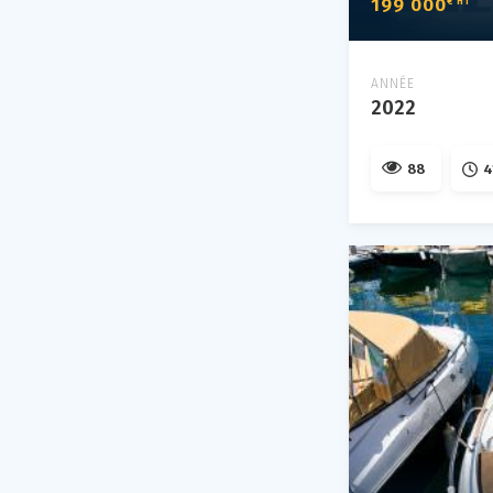
199 000
€ HT
ANNÉE
2022
88
4