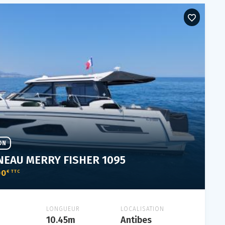
ON
NEAU MERRY FISHER 1095
00
€ TTC
LONGUEUR
LOCALISATION
10.45m
Antibes