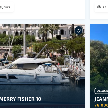
9 jours
70
OCCASI
MERRY FISHER 10
JEAN
78 00