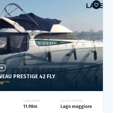
ON
NEAU PRESTIGE 42 FLY
00
€ TTC
LONGUEUR
LOCALISATION
11.98m
Lago maggiore