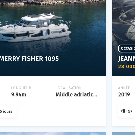
OCCASI
MERRY FISHER 1095
28 00
LONGUEUR
LOCALISATION
ANNÉE
9.94m
Middle adriatic, croatia
2019
5 jours
57