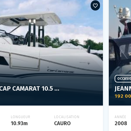
OCCASI
JEANNEAU CAP CAMARAT 10.5 WA S2
JEAN
192 0
LONGUEUR
LOCALISATION
ANNÉE
10.93m
CAURO
2008