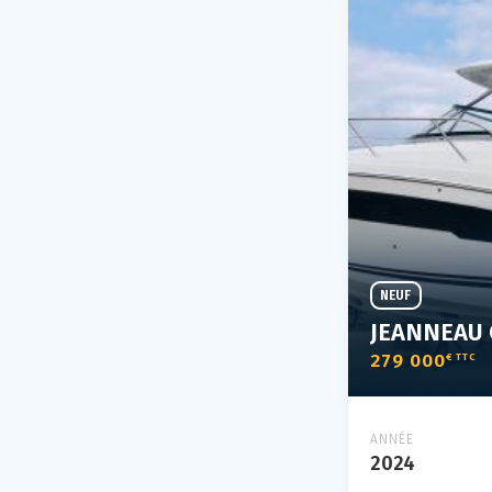
NEUF
279 000
€ TTC
ANNÉE
2024