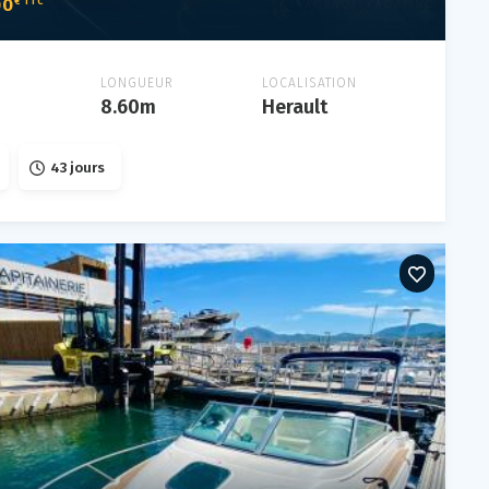
00
€ TTC
LONGUEUR
LOCALISATION
8.60m
Herault
43 jours