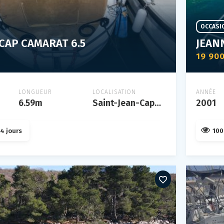
OCCASI
CAP CAMARAT 6.5
JEAN
19 90
LONGUEUR
LOCALISATION
ANNÉE
6.59m
Saint-Jean-Cap-Ferrat
2001
4 jours
100