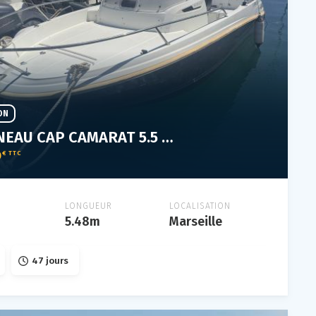
ON
JEANNEAU CAP CAMARAT 5.5 WA-2
0
€ TTC
LONGUEUR
LOCALISATION
5.48m
Marseille
47 jours