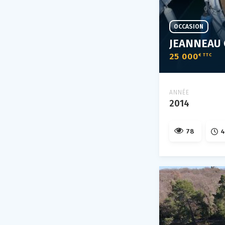
OCCASION
JEANNEAU 
25 000
€ TTC
ANNÉE
2014
78
4