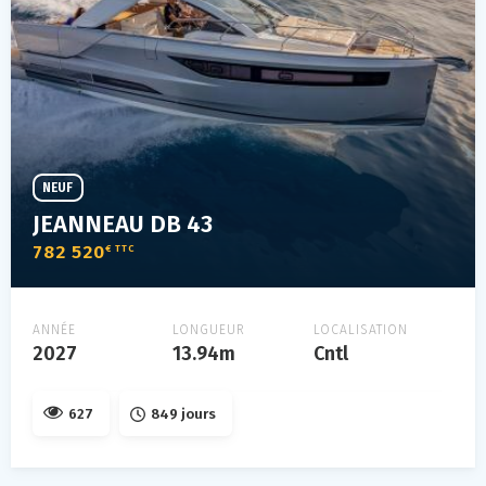
NEUF
JEANNEAU DB 43
782 520
€ TTC
ANNÉE
LONGUEUR
LOCALISATION
2027
13.94m
Cntl
627
849 jours