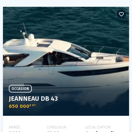
OCCASION
JEANNEAU DB 43
650 000
€ HT
ANNÉE
LONGUEUR
LOCALISATION