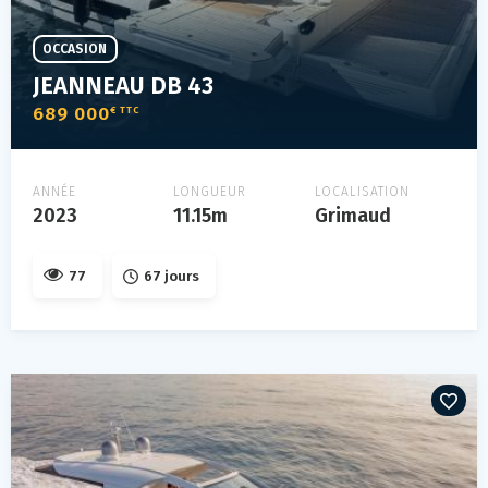
OCCASION
JEANNEAU DB 43
689 000
€ TTC
ANNÉE
LONGUEUR
LOCALISATION
2023
11.15m
Grimaud
77
67 jours