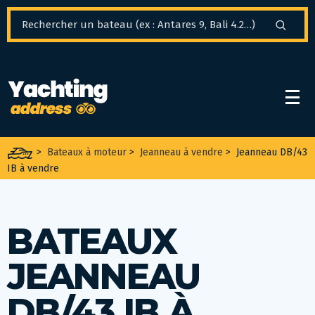
Panneau de gestion des cookies
>
Bateaux à moteur
>
Jeanneau à vendre
>
Jeanneau DB/43
IB à vendre
BATEAUX
JEANNEAU
DB/43 IB À