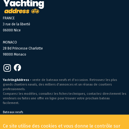
FRANCE
3 rue de la liberté
06000 Nice
MONACO
28 Bd Princesse Charlotte
98000 Monaco
YachtingAddress -
vente de bateaux neufs et d’occasion. Retrouvez les plus
grands chantiers navals, des milliers d’annonces et un réseau de courtiers
professionnels.
Comparez les modèles, consultez les fiches techniques, contactez directement les
vendeurs ou faites une offre en ligne pour trouver votre prochain bateau
facilement.
Bateaux neufs
Conditions générales de vente
-
Mentions légales
Ce site utilise des cookies et vous donne le contrôle sur
© 2026 YachtingAddress.com