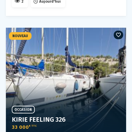
2
Aujourd'hui
NOUVEAU
OCCASION
KIRIE FEELING 326
33 000
€ TTC