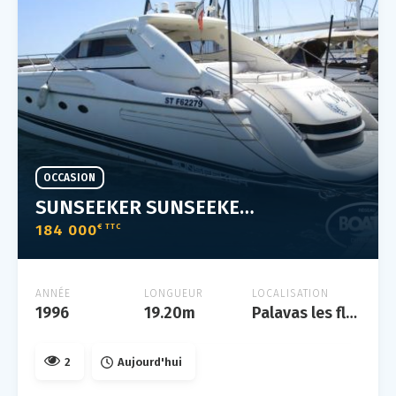
OCCASION
SUNSEEKER SUNSEEKER PREDATOR 63
184 000
€ TTC
ANNÉE
LONGUEUR
LOCALISATION
1996
19.20m
Palavas les flots
2
Aujourd'hui