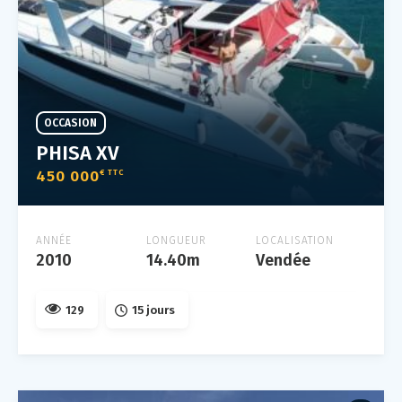
OCCASION
PHISA XV
450 000
€ TTC
ANNÉE
LONGUEUR
LOCALISATION
2010
14.40m
Vendée
129
15 jours