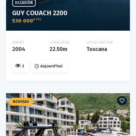
OCCASION
GUY COUACH 2200
530 000
€ TTC
ANNÉE
LONGUEUR
LOCALISATION
2004
22.50m
Toscana
2
Aujourd'hui
NOUVEAU