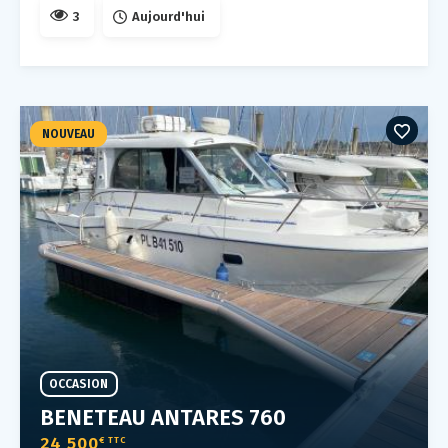
3
Aujourd'hui
NOUVEAU
OCCASION
BENETEAU ANTARES 760
24 500
€ TTC