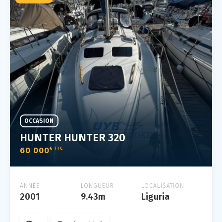
OCCASION
HUNTER HUNTER 320
60 000
€ TTC
ANNÉE
LONGUEUR
LOCALISATION
2001
9.43m
Liguria