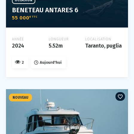
OCCASION
BENETEAU ANTARES 6
55 000
€ TTC
ANNÉE
LONGUEUR
LOCALISATION
2024
5.52m
Taranto, puglia
2
Aujourd'hui
NOUVEAU