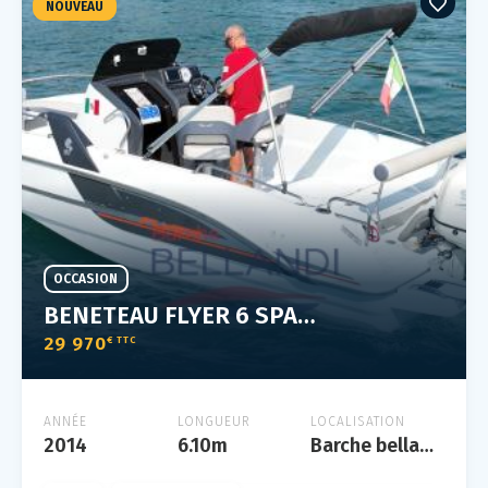
NOUVEAU
OCCASION
BENETEAU FLYER 6 SPACE DECK
29 970
€ TTC
ANNÉE
LONGUEUR
LOCALISATION
2014
6.10m
Barche bellandi lonato del garda, lago di garda