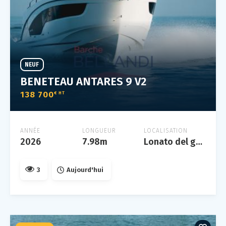
NEUF
BENETEAU ANTARES 9 V2
138 700
€ HT
ANNÉE
LONGUEUR
LOCALISATION
2026
7.98m
Lonato del garda
3
Aujourd'hui