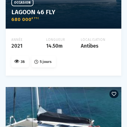
OCCASION
LAGOON 46 FLY
680 000
€ TTC
ANNÉE
LONGUEUR
LOCALISATION
2021
14.50m
Antibes
38
5 jours