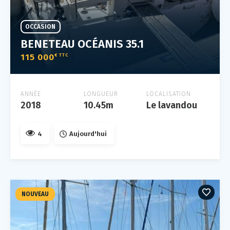
OCCASION
BENETEAU OCÉANIS 35.1
115 000
€ TTC
ANNÉE
LONGUEUR
LOCALISATION
2018
10.45m
Le lavandou
4
Aujourd'hui
NOUVEAU