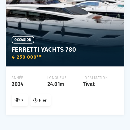
OCCASION
FERRETTI YACHTS 780
4 250 000
€ HT
ANNÉE
LONGUEUR
LOCALISATION
2024
24.01m
Tivat
7
Hier