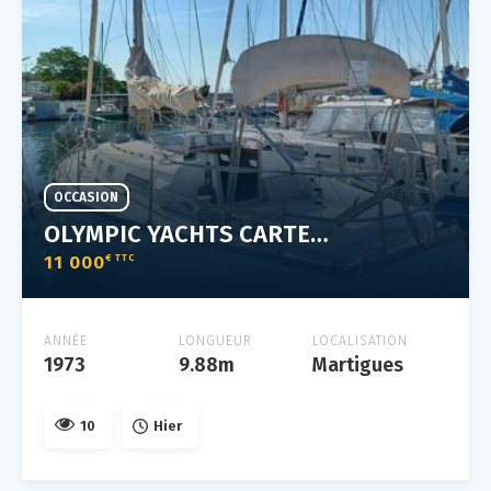
OCCASION
OLYMPIC YACHTS CARTER 33
11 000
€ TTC
ANNÉE
LONGUEUR
LOCALISATION
1973
9.88m
Martigues
10
Hier