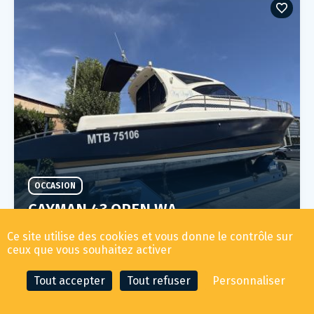
OCCASION
CAYMAN 43 OPEN WA
105 000
€ TTC
Ce site utilise des cookies et vous donne le contrôle sur
ceux que vous souhaitez activer
ANNÉE
LONGUEUR
LOCALISATION
Tout accepter
Tout refuser
Personnaliser
2001
13.95m
Cogolin