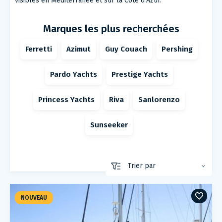
visibles en Méditerranée et sur la Côte d'Azur.
Marques les plus recherchées
Ferretti
Azimut
Guy Couach
Pershing
Pardo Yachts
Prestige Yachts
Princess Yachts
Riva
Sanlorenzo
Sunseeker
NOUVEAU