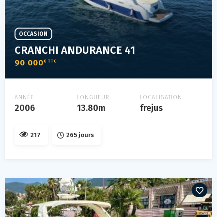
OCCASION
CRANCHI ANDURANCE 41
90 000
€ TTC
ANNÉE
LONGUEUR
LOCALISATION
2006
13.80m
frejus
217
265 jours