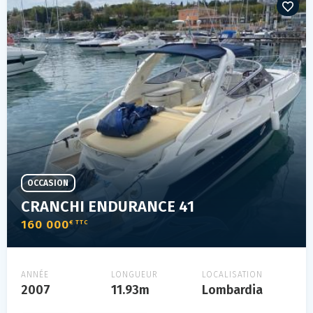
OCCASION
CRANCHI ENDURANCE 41
160 000
€ TTC
ANNÉE
LONGUEUR
LOCALISATION
2007
11.93m
Lombardia