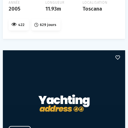
ANNÉE
LONGUEUR
LOCALISATION
2005
11.93m
Toscana
422
629 jours