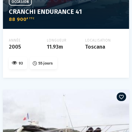
OCCASION
CRANCHI ENDURANCE 41
88 900
€ TTC
ANNÉE
LONGUEUR
LOCALISATION
2005
11.93m
Toscana
93
55 jours