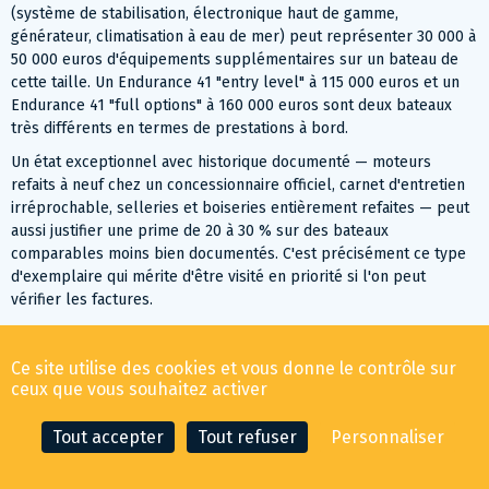
(système de stabilisation, électronique haut de gamme,
générateur, climatisation à eau de mer) peut représenter 30 000 à
50 000 euros d'équipements supplémentaires sur un bateau de
cette taille. Un Endurance 41 "entry level" à 115 000 euros et un
Endurance 41 "full options" à 160 000 euros sont deux bateaux
très différents en termes de prestations à bord.
Un état exceptionnel avec historique documenté — moteurs
refaits à neuf chez un concessionnaire officiel, carnet d'entretien
irréprochable, selleries et boiseries entièrement refaites — peut
aussi justifier une prime de 20 à 30 % sur des bateaux
comparables moins bien documentés. C'est précisément ce type
d'exemplaire qui mérite d'être visité en priorité si l'on peut
vérifier les factures.
La présence française : plus forte que sur le
Zaffiro 34
Ce site utilise des cookies et vous donne le contrôle sur
ceux que vous souhaitez activer
Le Cranchi Endurance 41 a visiblement trouvé davantage preneur
en France que le Zaffiro 34 — les annonces de Côte d'Azur, Fréjus,
Tout accepter
Tout refuser
Personnaliser
Canet-en-Roussillon, Grimaud, Corse et Saint-Gilles-Croix-de-Vie
représentent environ 25 % du catalogue visible sur cette page,