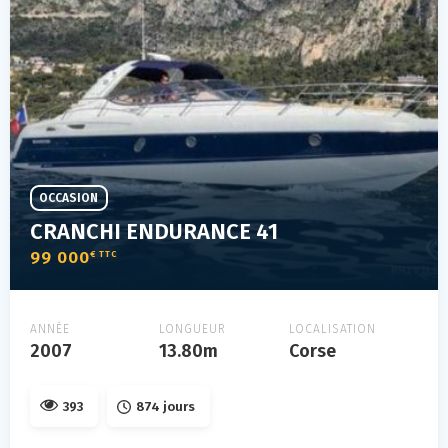
OCCASION
CRANCHI ENDURANCE 41
99 000
€ TTC
ANNÉE
LONGUEUR
LOCALISATION
2007
13.80m
Corse
393
874 jours