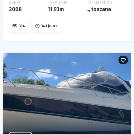
ANNÉE
LONGUEUR
LOCALISATION
2008
11.93m
.., toscana
334
341 jours