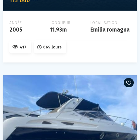
112 000
ANNÉE
LONGUEUR
LOCALISATION
2005
11.93m
Emilia romagna
417
669 jours