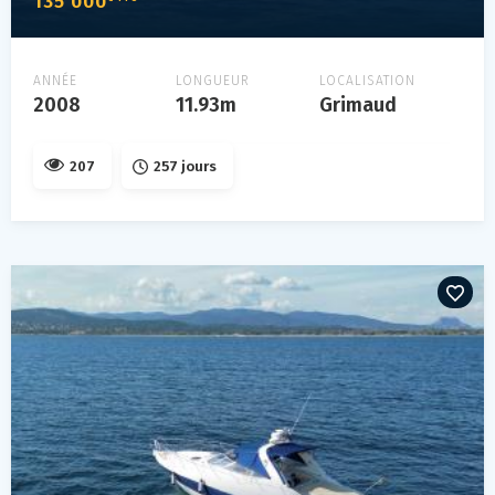
135 000
ANNÉE
LONGUEUR
LOCALISATION
2008
11.93m
Grimaud
207
257 jours