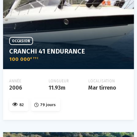
OCCASION
CRANCHI 41 ENDURANCE
100 000
€ TTC
ANNÉE
LONGUEUR
LOCALISATION
2006
11.93m
Mar tirreno
82
79 jours