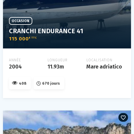
OCCASION
CRANCHI ENDURANCE 41
115 000
€ TTC
ANNÉE
LONGUEUR
LOCALISATION
2004
11.93m
Mare adriatico
408
670 jours