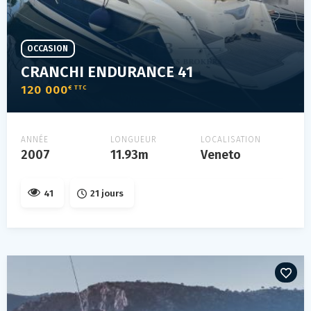
OCCASION
CRANCHI ENDURANCE 41
120 000
€ TTC
ANNÉE
LONGUEUR
LOCALISATION
2007
11.93m
Veneto
41
21 jours