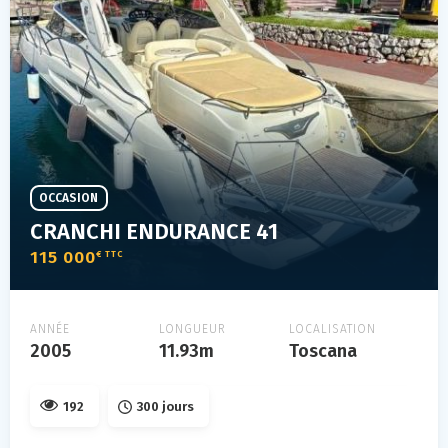
OCCASION
CRANCHI ENDURANCE 41
115 000
€ TTC
ANNÉE
LONGUEUR
LOCALISATION
2005
11.93m
Toscana
192
300 jours