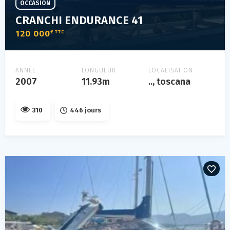
OCCASION
CRANCHI ENDURANCE 41
120 000
€ TTC
ANNÉE
LONGUEUR
LOCALISATION
2007
11.93m
.., toscana
310
446 jours