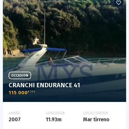
OCCASION
CRANCHI ENDURANCE 41
115 000
€ TTC
ANNÉE
LONGUEUR
LOCALISATION
2007
11.93m
Mar tirreno