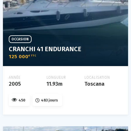
OCCASION
CRANCHI 41 ENDURANCE
125 000
€ TTC
ANNÉE
LONGUEUR
LOCALISATION
2005
11.93m
Toscana
450
483 jours