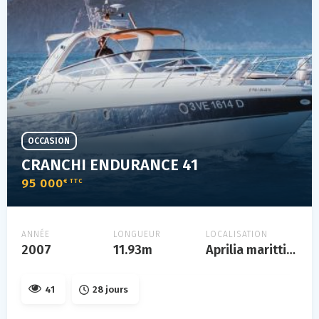
OCCASION
CRANCHI ENDURANCE 41
95 000
€ TTC
ANNÉE
LONGUEUR
LOCALISATION
2007
11.93m
Aprilia marittima - latisana
41
28 jours