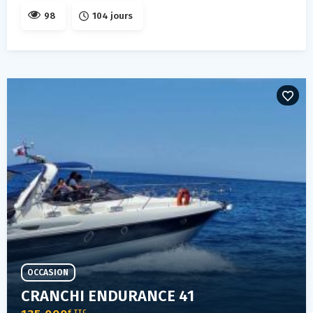
98
104 jours
OCCASION
CRANCHI ENDURANCE 41
€ TTC