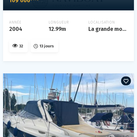
109 000
ANNÉE
LONGUEUR
LOCALISATION
2004
12.99m
La grande motte
32
13 jours