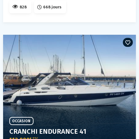
828
668 jours
OCCASION
CRANCHI ENDURANCE 41
€ TTC