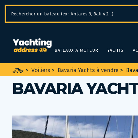
Panneau de gestion des cookies
BATEAUX À MOTEUR
YACHTS
VO
>
Voiliers
>
Bavaria Yachts à vendre
>
Bava
BAVARIA YACHT