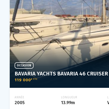
OCCASION
BAVARIA YACHTS BAVARIA 46 CRUISER
119 000
€ TTC
ANNÉE
LONGUEUR
2005
13.99m