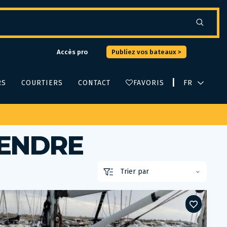
Accès pro
Publiez vos bateaux >
|
RS
COURTIERS
CONTACT
FAVORIS
VENDRE