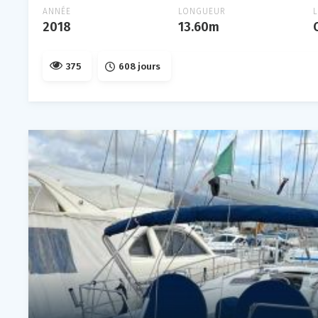
ANNÉE
LONGUEUR
2018
13.60m
375
608 jours