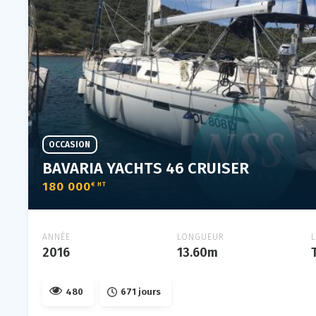
OCCASION
BAVARIA YACHTS 46 CRUISER
180 000
€ HT
ANNÉE
LONGUEUR
2016
13.60m
480
671 jours