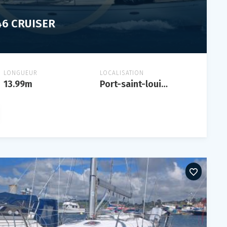
46 CRUISER
LONGUEUR
LOCALISATION
13.99m
Port-saint-louis-du-rhône, port-saint-louis-du-rhône, france