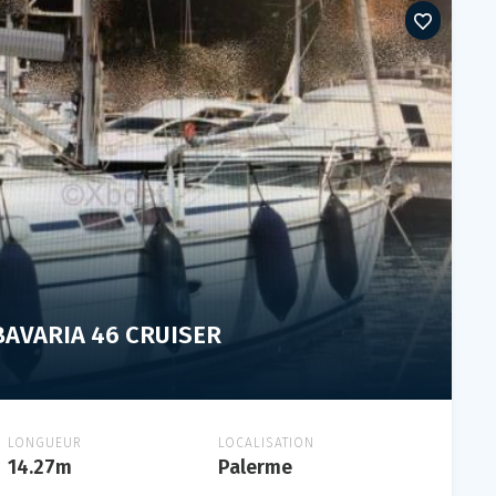
BAVARIA 46 CRUISER
LONGUEUR
LOCALISATION
14.27m
Palerme