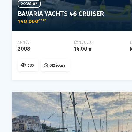
OCCASION
BAVARIA YACHTS 46 CRUISER
140 000
€ TTC
ANNÉE
LONGUEUR
2008
14.00m
630
512 jours