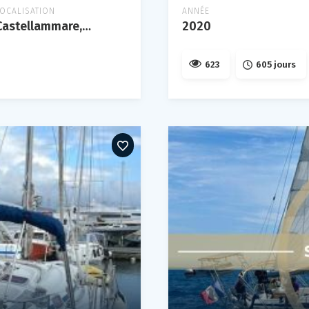
LOCALISATION
ANNÉE
Castellammare, campania
2020
623
605 jours