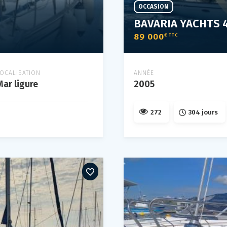
OCCASION
BAVARIA YACHTS 
89 000
€ TTC
LOCALISATION
ANNÉE
Mar ligure
2005
272
304 jours