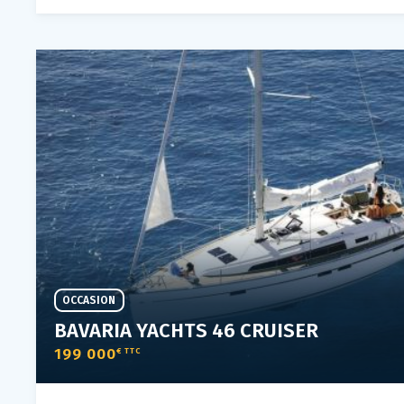
OCCASION
BAVARIA YACHTS 46 CRUISER
199 000
€ TTC