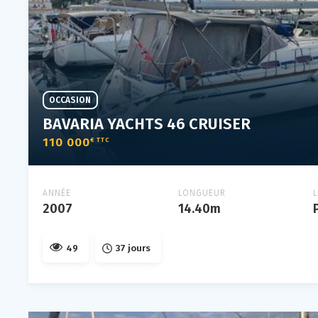
OCCASION
BAVARIA YACHTS 46 CRUISER
110 000
€ TTC
ANNÉE
LONGUEUR
2007
14.40m
49
37 jours