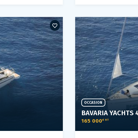
OCCASION
BAVARIA YACHTS 
165 000
€ HT