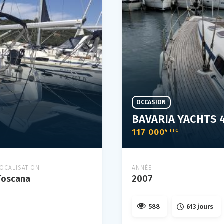
OCCASION
BAVARIA YACHTS 
117 000
€ TTC
LOCALISATION
ANNÉE
Toscana
2007
588
613 jours