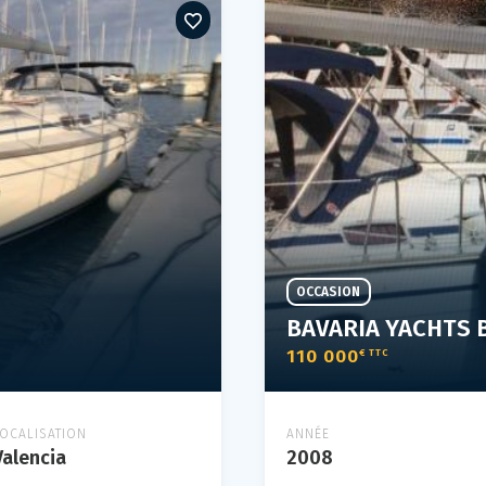
OCCASION
BAVARIA YACHTS 
110 000
€ TTC
LOCALISATION
ANNÉE
Valencia
2008