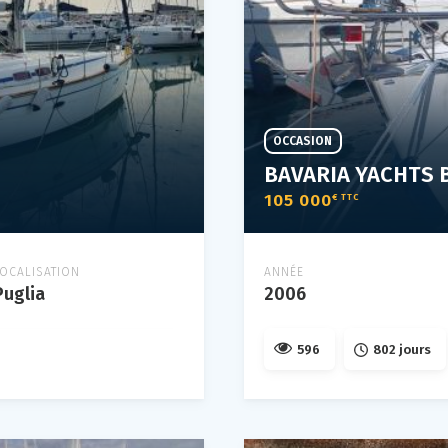
OCCASION
BAVARIA YACHTS 
105 000
€ TTC
LOCALISATION
ANNÉE
Puglia
2006
596
802 jours