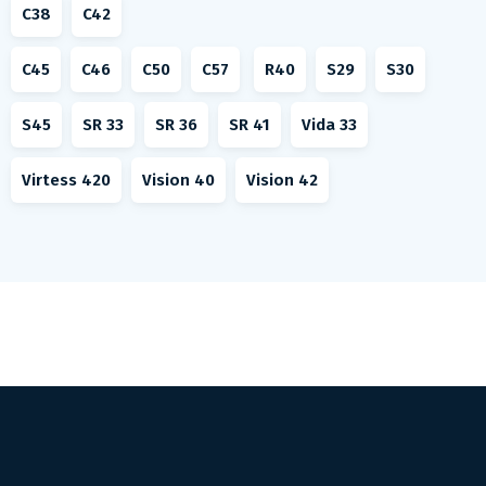
C38
C42
C45
C46
C50
C57
R40
S29
S30
S45
SR 33
SR 36
SR 41
Vida 33
Virtess 420
Vision 40
Vision 42