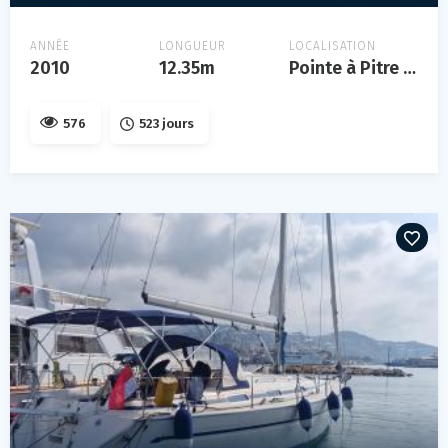
ANNÉE
LONGUEUR
LOCALISATION
2010
12.35m
Pointe à Pitre / Guadeloupe
576
523 jours