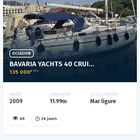
OCCASION
BAVARIA YACHTS 40 CRUISER
135 000
€ TTC
ANNÉE
LONGUEUR
LOCALISATION
2009
11.99m
Mar ligure
60
26 jours