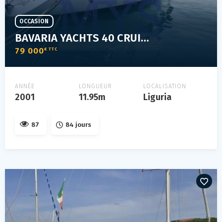
OCCASION
BAVARIA YACHTS 40 CRUISER
79 000
€ TTC
ANNÉE
LONGUEUR
LOCALISATION
2001
11.95m
Liguria
87
84 jours