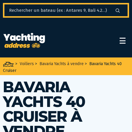
Panneau de gestion des cookies
>
Voiliers
>
Bavaria Yachts à vendre
>
Bavaria Yachts 40
Cruiser
BAVARIA
YACHTS 40
CRUISER À
VENDRE