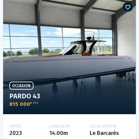
OCCASION
PARDO 43
815 000
€ TTC
ANNÉE
LONGUEUR
LOCALISATION
2023
14.00m
Le Barcarès