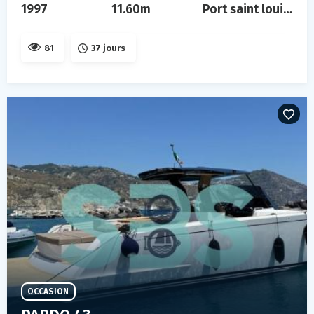
1997
11.60m
Port saint louis du rhône
81
37 jours
OCCASION