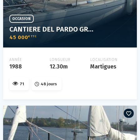
OCCASION
CANTIERE DEL PARDO GRAND SOLEIL 39
45 000
€ TTC
ANNÉE
LONGUEUR
LOCALISATION
1988
12.30m
Martigues
71
48 jours