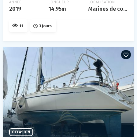
ANNÉE
LONGUEUR
LOCALISATION
2019
14.95m
Marines de cogolin
11
3 jours
OCCASION