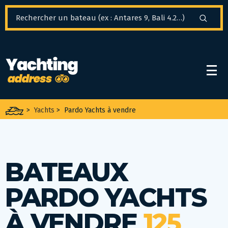
Panneau de gestion des cookies
>
Yachts
>
Pardo Yachts à vendre
BATEAUX
PARDO YACHTS
À VENDRE
125