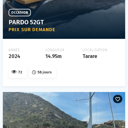
OCCASION
PARDO 52GT
PRIX SUR DEMANDE
ANNÉE
LONGUEUR
LOCALISATION
2024
14.95m
Tarare
72
58 jours