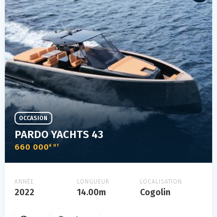
OCCASION
PARDO YACHTS 43
660 000
€ HT
ANNÉE
LONGUEUR
LOCALISATION
2022
14.00m
Cogolin