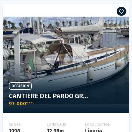
OCCASION
CANTIERE DEL PARDO GRAND SOLEIL 43 J&J - 43J&J
97 000
€ TTC
ANNÉE
LONGUEUR
LOCALISATION
1998
12.98m
Liguria