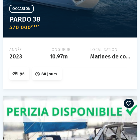
OCCASION
PARDO 38
570 000
€ TTC
ANNÉE
LONGUEUR
LOCALISATION
2023
10.97m
Marines de cogolin
96
80 jours