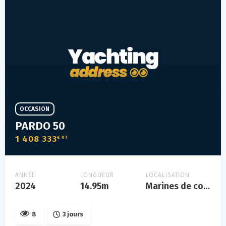
OCCASION
PARDO 50
1 408 333
€ HT
ANNÉE
LONGUEUR
LOCALISATION
2024
14.95m
Marines de cogolin
8
3 jours