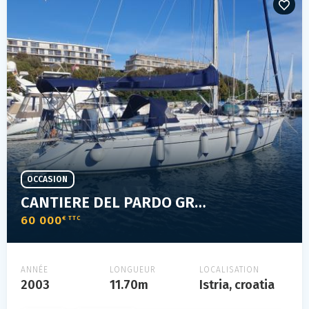
OCCASION
CANTIERE DEL PARDO GRAND SOLEIL 37
60 000
€ TTC
ANNÉE
LONGUEUR
LOCALISATION
2003
11.70m
Istria, croatia