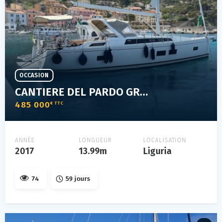
OCCASION
CANTIERE DEL PARDO GRAND SOLEIL 46 LC
485 000
€ TTC
ANNÉE
LONGUEUR
LOCALISATION
2017
13.99m
Liguria
74
59 jours