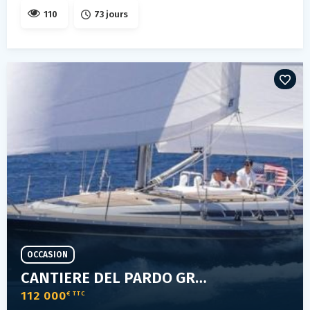
110
73 jours
OCCASION
CANTIERE DEL PARDO GRAND SOLEIL 46.3
112 000
€ TTC