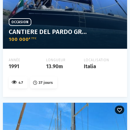
OCCASION
CANTIERE DEL PARDO GRAND SOLEIL 45
100 000
€ TTC
ANNÉE
LONGUEUR
LOCALISATION
1991
13.90m
Italia
47
37 jours