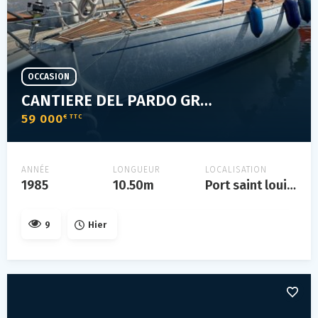
OCCASION
CANTIERE DEL PARDO GRAND SOLEIL 35
59 000
€ TTC
ANNÉE
LONGUEUR
LOCALISATION
1985
10.50m
Port saint louis du rhône
9
Hier