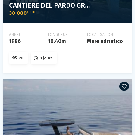
CANTIERE DEL PARDO GRAND SOLEIL 343
30 000
€ TTC
ANNÉE
LONGUEUR
LOCALISATION
1986
10.40m
Mare adriatico
20
8 jours