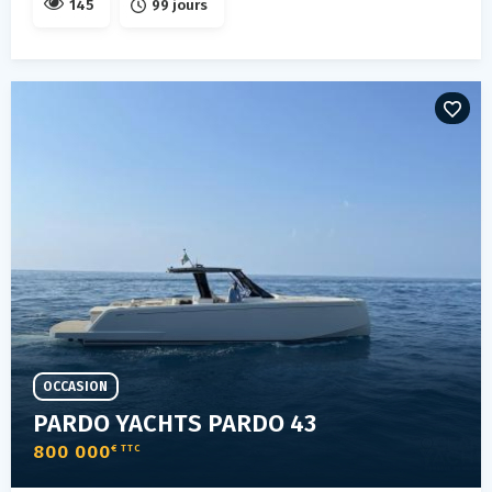
145
99 jours
OCCASION
PARDO YACHTS PARDO 43
800 000
€ TTC