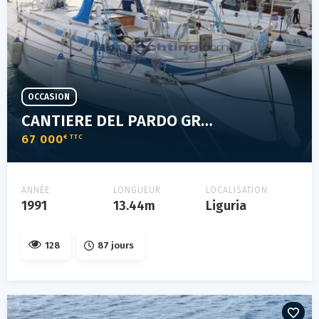
OCCASION
CANTIERE DEL PARDO GRAND SOLEIL 45 FRERS
67 000
€ TTC
ANNÉE
LONGUEUR
LOCALISATION
1991
13.44m
Liguria
128
87 jours