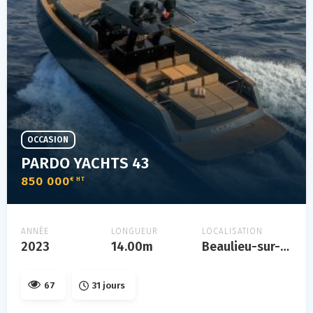
OCCASION
PARDO YACHTS 43
850 000
€ HT
ANNÉE
LONGUEUR
LOCALISATION
2023
14.00m
Beaulieu-sur-mer
67
31 jours