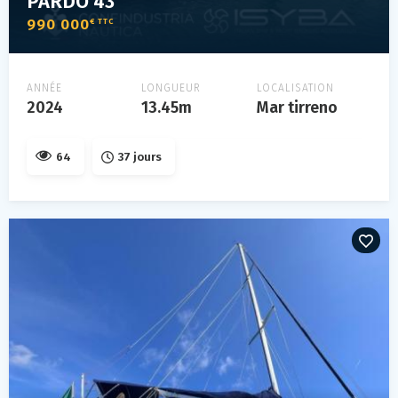
PARDO 43
990 000
€ TTC
ANNÉE
LONGUEUR
LOCALISATION
2024
13.45m
Mar tirreno
64
37 jours