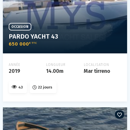
OCCASION
PARDO YACHT 43
650 000
€ TTC
ANNÉE
LONGUEUR
LOCALISATION
2019
14.00m
Mar tirreno
43
22 jours