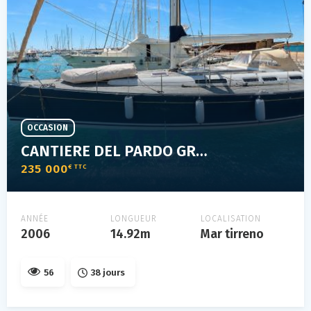
OCCASION
CANTIERE DEL PARDO GRAND SOLEIL 50
235 000
€ TTC
ANNÉE
LONGUEUR
LOCALISATION
2006
14.92m
Mar tirreno
56
38 jours