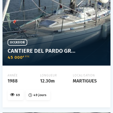
OCCASION
CANTIERE DEL PARDO GRAND SOLEIL 39
45 000
€ TTC
ANNÉE
LONGUEUR
LOCALISATION
1988
12.30m
MARTIGUES
69
49 jours