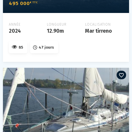
495 000
€ TTC
ANNÉE
LONGUEUR
LOCALISATION
2024
12.90m
Mar tirreno
85
47 jours