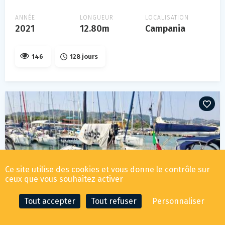
ANNÉE
LONGUEUR
LOCALISATION
2021
12.80m
Campania
146
128 jours
Ce site utilise des cookies et vous donne le contrôle sur
ceux que vous souhaitez activer
Tout accepter
Tout refuser
Personnaliser
RECHERCHER