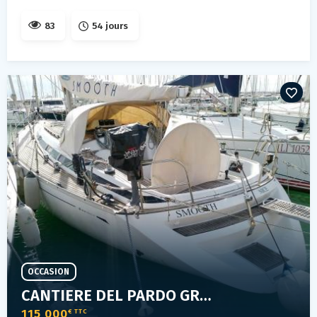
83
54 jours
OCCASION
CANTIERE DEL PARDO GRAND SOLEIL 43
115 000
€ TTC