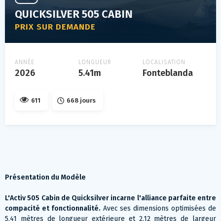
QUICKSILVER 505 CABIN
PRIX SUR DEMANDE
ANNÉE
LONGUEUR
LOCALISATION
2026
5.41m
Fonteblanda
611
668 jours
Présentation du Modèle
L'Activ 505 Cabin de Quicksilver incarne l'alliance parfaite entre
compacité et fonctionnalité.
Avec ses dimensions optimisées de
5,41 mètres de longueur extérieure et 2,12 mètres de largeur