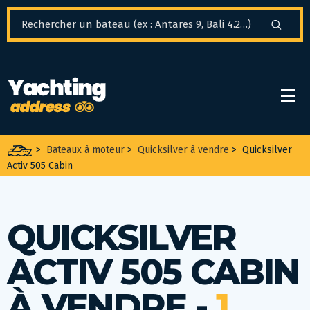
Panneau de gestion des cookies
>
Bateaux à moteur
>
Quicksilver à vendre
>
Quicksilver
Activ 505 Cabin
QUICKSILVER
ACTIV 505 CABIN
À VENDRE -
1