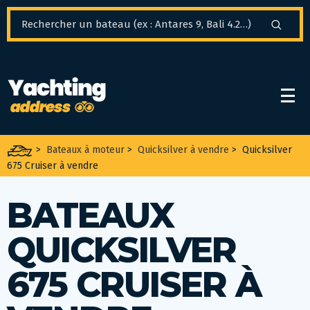
Panneau de gestion des cookies
>
Bateaux à moteur
>
Quicksilver à vendre
>
Quicksilver
675 Cruiser à vendre
BATEAUX
QUICKSILVER
675 CRUISER À