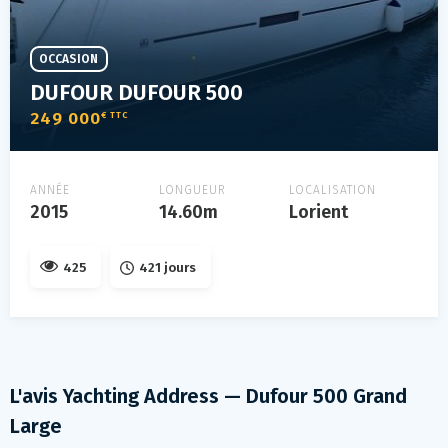
OCCASION
DUFOUR DUFOUR 500
249 000
€ TTC
ANNÉE
LONGUEUR
LOCALISATION
2015
14.60m
Lorient
425
421 jours
L'avis Yachting Address — Dufour 500 Grand
Large