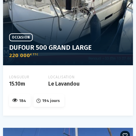
OCCASION
DUFOUR 500 GRAND LARGE
220 000
€ TTC
LONGUEUR
LOCALISATION
15.10m
Le Lavandou
184
194 jours