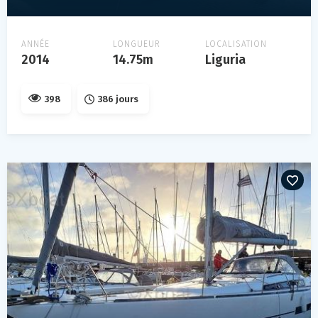
ANNÉE
LONGUEUR
LOCALISATION
2014
14.75m
Liguria
398
386 jours