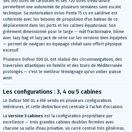
Ses 500 litres de carburant et ses 720 litres d'eau douce
permettent une autonomie de plusieurs semaines sans escale
technique. Sa motorisation Volvo Penta 75 cv en saildrive est
cohérente avec les besoins de propulsion d'un bateau de ce
déplacement dans les ports et les calmes équatoriaux. Son
gréement dimensionné pour le large — mât fractionnaire, bôme
avec lazy bag et lazy jack de série sur les versions bien équipées
— permet de naviguer en équipage réduit sans effort physique
excessif.
Plusieurs Dufour 500 GL ont réalisé des circumnavigations, des
traversées atlantiques en famille et des tours de Méditerranée
prolongés — c'est le meilleur témoignage qu'un voilier puisse
avoir.
Les configurations : 3, 4 ou 5 cabines
Le Dufour 500 GL a été vendu en plusieurs configurations
intérieures, et cette distinction est centrale à l'achat d'occasion.
La
version 3 cabines
est la configuration propriétaire par
excellence — trois grandes cabines doubles fermées avec
chacune sa salle d'eau privative, un carré central très généreux,