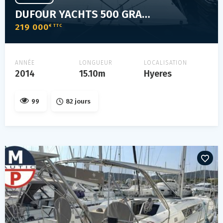
DUFOUR YACHTS 500 GRAND LARGE
219 000
€ TTC
ANNÉE
LONGUEUR
LOCALISATION
2014
15.10m
Hyeres
99
82 jours