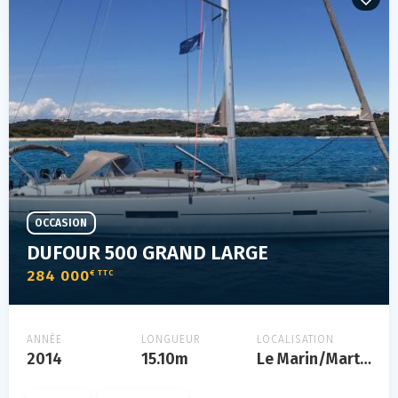
OCCASION
DUFOUR 500 GRAND LARGE
284 000
€ TTC
ANNÉE
LONGUEUR
LOCALISATION
2014
15.10m
Le Marin/Martinique