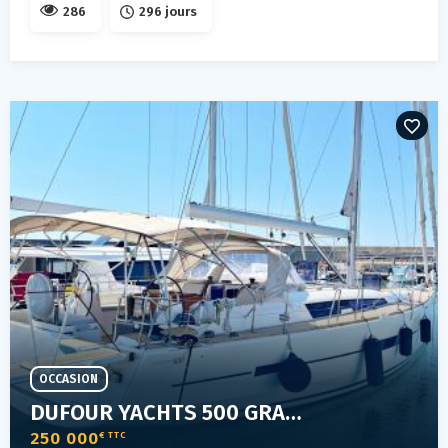
286
296 jours
OCCASION
DUFOUR YACHTS 500 GRAND LARGE
250 000
€ TTC