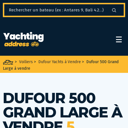
Panneau de gestion des cookies
>
Voiliers
>
Dufour Yachts à Vendre
>
Dufour 500 Grand
Large à vendre
DUFOUR 500
GRAND LARGE À
VENDRE
5