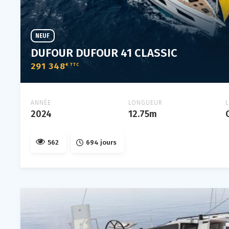
NEUF
DUFOUR DUFOUR 41 CLASSIC
291 348
€ TTC
ANNÉE
LONGUEUR
2024
12.75m
562
694 jours