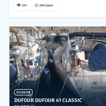
221
269 jours
OCCASION
DUFOUR DUFOUR 41 CLASSIC
€ TTC