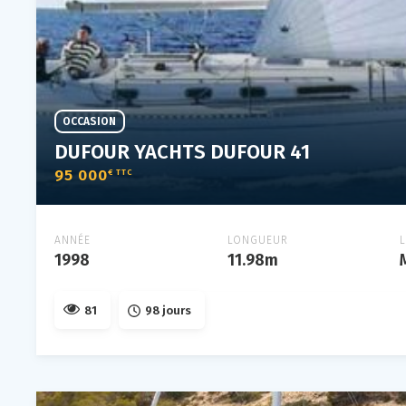
OCCASION
DUFOUR YACHTS DUFOUR 41
95 000
€ TTC
ANNÉE
LONGUEUR
1998
11.98m
81
98 jours