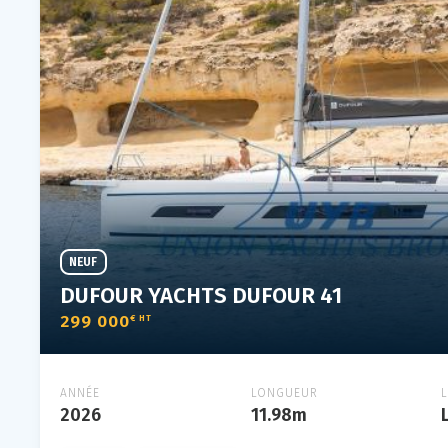
NEUF
DUFOUR YACHTS DUFOUR 41
299 000
€ HT
ANNÉE
LONGUEUR
2026
11.98m