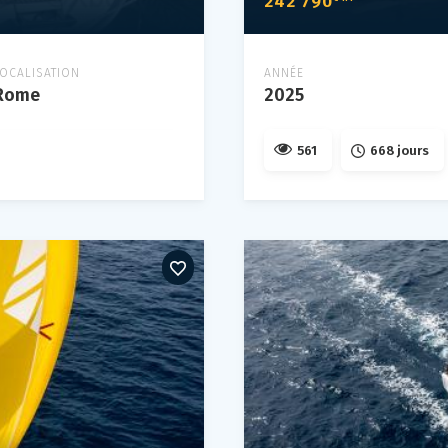
242 790
LOCALISATION
ANNÉE
Rome
2025
561
668 jours