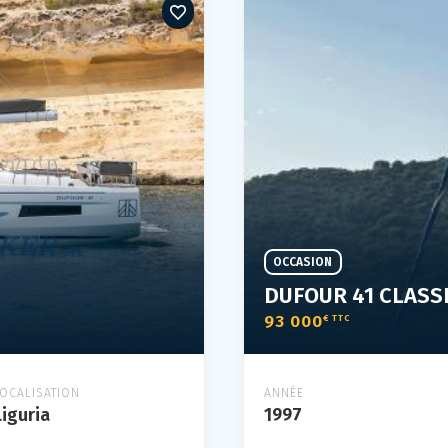
OCCASION
DUFOUR 41 CLASS
93 000
€ TTC
LOCALISATION
ANNÉE
Liguria
1997