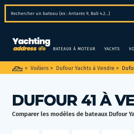
Panneau de gestion des cookies
BATEAUX À MOTEUR
YACHTS
VO
>
Voiliers
>
Dufour Yachts à Vendre
>
Dufo
DUFOUR 41 À V
Comparer les modèles de bateaux Dufour Y