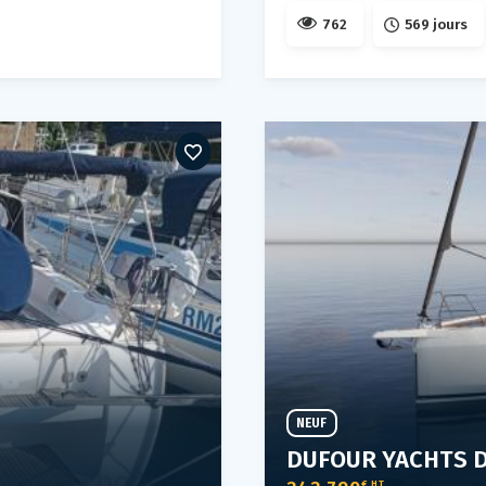
762
569 jours
NEUF
DUFOUR YACHTS D
€ HT