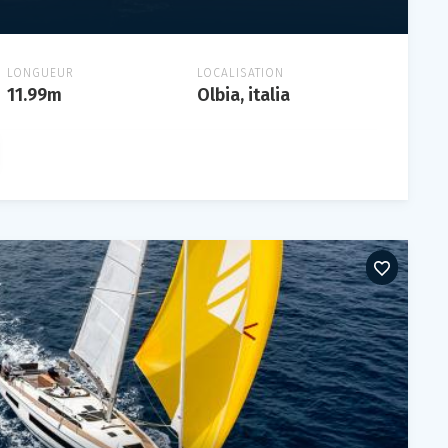
LONGUEUR
LOCALISATION
11.99m
Olbia, italia