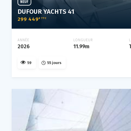
NEUF
DUFOUR YACHTS 41
299 449
€ TTC
ANNÉE
LONGUEUR
2026
11.99m
59
55 jours