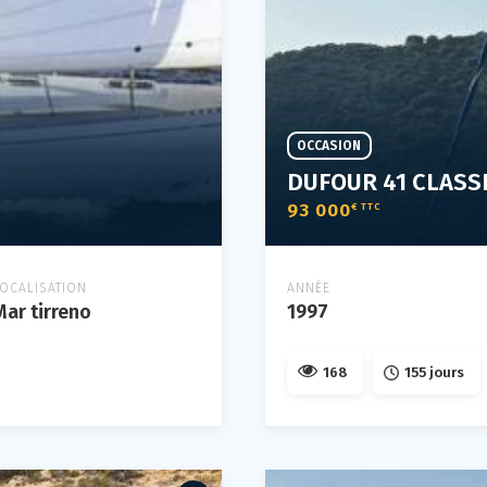
OCCASION
DUFOUR 41 CLASS
93 000
€ TTC
LOCALISATION
ANNÉE
Mar tirreno
1997
168
155 jours