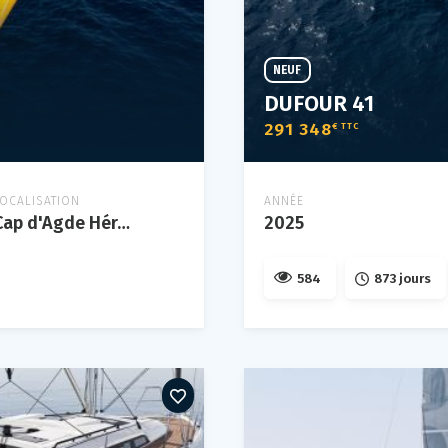
NEUF
DUFOUR 41
291 348
€ TTC
LOCALISATION
ANNÉE
Cap d'Agde Hérault
2025
584
873 jours