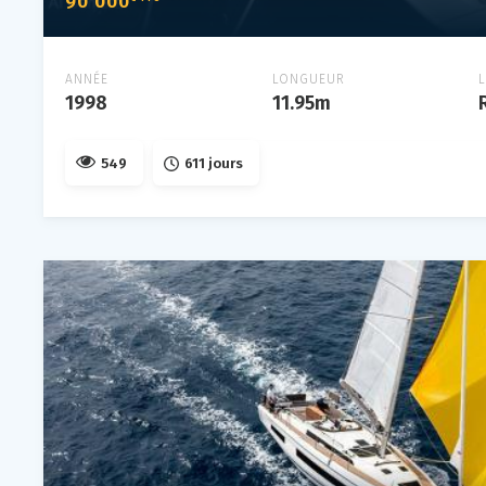
90 000
ANNÉE
LONGUEUR
1998
11.95m
549
611 jours