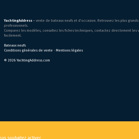
YachtingAddress -
vente de bateaux neufs et d’occasion. Retrouvez les plus grands 
professionnels.
Comparez les modèles, consultez les fiches techniques, contactez directement les v
facilement.
Bateaux neufs
Conditions générales de vente
-
Mentions légales
© 2026 YachtingAddress.com
ous souhaitez activer