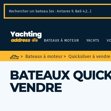
Panneau de gestion des cookies
BATEAUX À MOTEUR
YACHTS
VO
>
Bateaux à moteur
>
Quicksilver à vendre
BATEAUX QUICKS
VENDRE