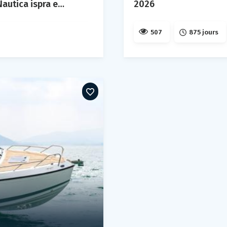
Nautica ispra expo, lombardia
2026
507
875 jours