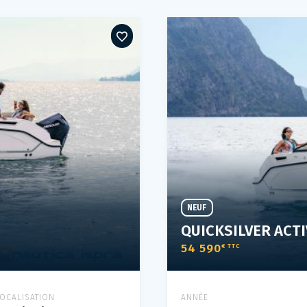
NEUF
QUICKSILVER ACTI
54 590
€ TTC
LOCALISATION
ANNÉE