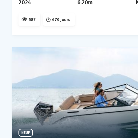
2024
6.20m
587
670 jours
NEUF