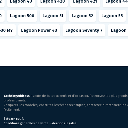
2
Lagoon 43
Lagoon 420
Lagoon 421
Lagoon 44
0
Lagoon 500
Lagoon 51
Lagoon 52
Lagoon 55
630 MY
Lagoon Power 43
Lagoon Seventy 7
Lagoon 
YachtingAddress -
vente de bateaux neufs et d’occasion. Retrouvez les plus grands 
professionnels.
Comparez les modèles, consultez les fiches techniques, contactez directement les v
facilement.
Bateaux neufs
Conditions générales de vente
-
Mentions légales