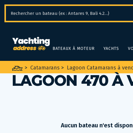
Panneau de gestion des cookies
BATEAUX À MOTEUR
YACHTS
VO
>
Catamarans
>
Lagoon Catamarans à ven
LAGOON 470 À 
Aucun bateau n'est dispon