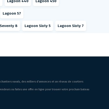
Lagoon 440
Lagoon 450
Lagoon 57
Seventy 8
Lagoon Sixty 5
Lagoon Sixty 7
chantiers navals, des milliers d’annonces et un réseau de courtiers
endeurs ou faites une offre en ligne pour trouver votre prochain bateau