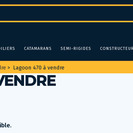
ILIERS
CATAMARANS
SEMI-RIGIDES
CONSTRUCTEU
dre
>
Lagoon 470 à vendre
VENDRE
ible.