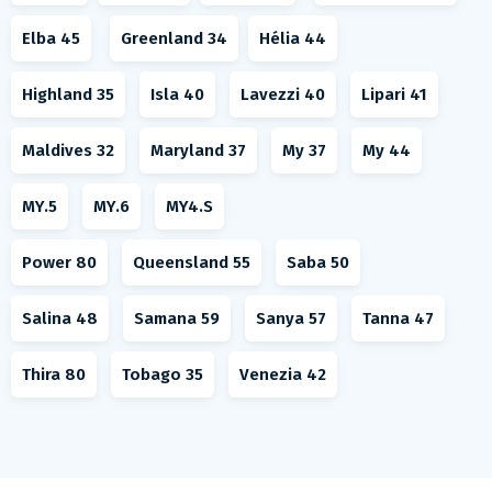
Elba 45
Greenland 34
Hélia 44
Highland 35
Isla 40
Lavezzi 40
Lipari 41
Maldives 32
Maryland 37
My 37
My 44
MY.5
MY.6
MY4.S
Power 80
Queensland 55
Saba 50
Salina 48
Samana 59
Sanya 57
Tanna 47
Thira 80
Tobago 35
Venezia 42