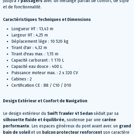
jusqu'à
7 passagers
avec un mélange parfait de confort, de style
et de fonctionnalité.
Caractéristiques Techniques et Dimensions
Longueur HT : 13,43 m
Largeur HT : 4,25 m
Déplacement lège : 10 520 kg
Tirant d'air : 4,32 m
Tirant d'eau max. : 1,15 m
Capacité carburant : 1 170 L
Capacité eau douce : 400 L
Puissance moteur max. : 2 x 320 CV
Cabines : 2
Certification CE : B8 / C10 / D10
Design Extérieur et Confort de Navigation
Le design extérieur du
Swift Trawler 41 Sedan
séduit par sa
silhouette fluide et équilibrée,
soutenue par une
carène
performante
. Les espaces généreux du pont avant avec un
grand
bain de soleil
et un
balcon protecteur renforcent
son caractère