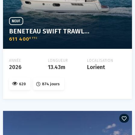
NEUF
BENETEAU SWIFT TRAWLER 41 SEDAN
611 400
€ TTC
ANNÉE
LONGUEUR
LOCALISATION
2026
13.43m
Lorient
620
874 jours