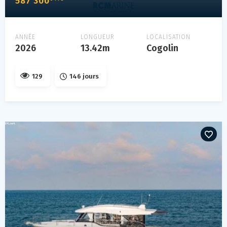
587 300
ANNÉE
LONGUEUR
LOCALISATION
2026
13.42m
Cogolin
129
146 jours