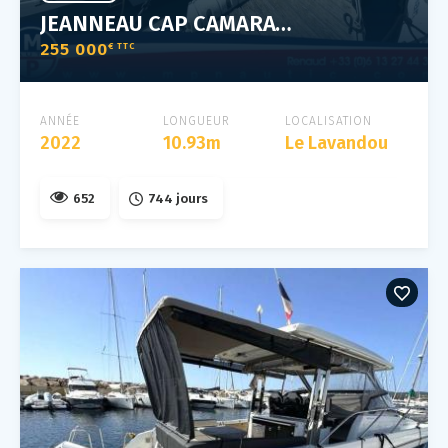
JEANNEAU CAP CAMARAT 10.5 WA
255 000
€ TTC
ANNÉE
LONGUEUR
LOCALISATION
2022
10.93m
Le Lavandou
652
744 jours