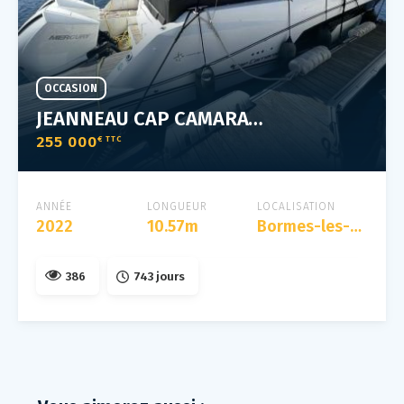
OCCASION
JEANNEAU CAP CAMARAT 10.5 WA
255 000
€ TTC
ANNÉE
LONGUEUR
LOCALISATION
2022
10.57m
Bormes-les-mimosas, bormes-les-mimosas, france
386
743 jours