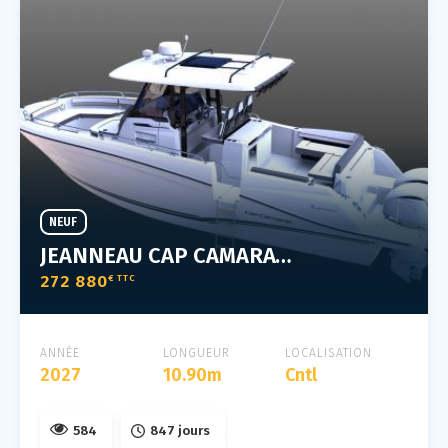
NEUF
JEANNEAU CAP CAMARAT 10.5 CC
272 880
€ TTC
ANNÉE
LONGUEUR
LOCALISATION
2027
10.90m
Cntl
584
847 jours