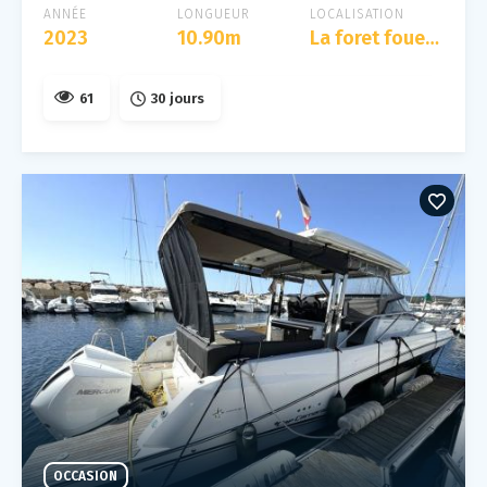
ANNÉE
LONGUEUR
LOCALISATION
2023
10.90m
La foret fouesnant
61
30 jours
OCCASION