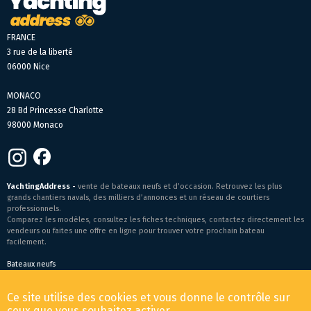
FRANCE
3 rue de la liberté
06000 Nice
MONACO
28 Bd Princesse Charlotte
98000 Monaco
YachtingAddress -
vente de bateaux neufs et d’occasion. Retrouvez les plus
grands chantiers navals, des milliers d’annonces et un réseau de courtiers
professionnels.
Comparez les modèles, consultez les fiches techniques, contactez directement les
vendeurs ou faites une offre en ligne pour trouver votre prochain bateau
facilement.
Bateaux neufs
Conditions générales de vente
-
Mentions légales
Ce site utilise des cookies et vous donne le contrôle sur
© 2026 YachtingAddress.com
ceux que vous souhaitez activer