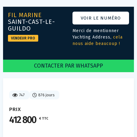
FIL MARINE
VOIR LE NUMÉRO
SAINT-CAST-LE-
GUILDO
Merci de mentionner
Yachting Address,
cela
VENDEUR PRO
nous aide beaucoup !
CONTACTER PAR WHATSAPP
747
876 jours
PRIX
412 800
€ TTC