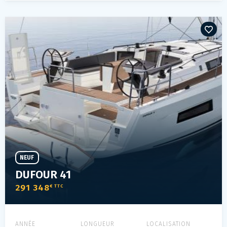
NEUF
DUFOUR 41
291 348
€ TTC
ANNÉE
LONGUEUR
LOCALISATION