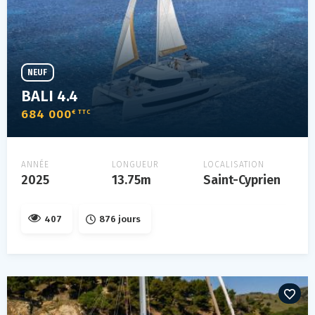
NEUF
BALI 4.4
684 000
€ TTC
ANNÉE
LONGUEUR
LOCALISATION
2025
13.75m
Saint-Cyprien
407
876 jours