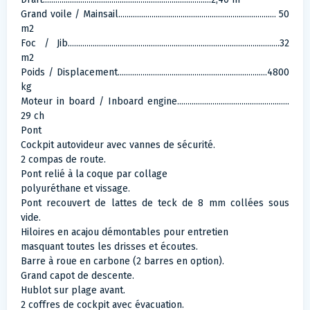
Grand voile / Mainsail............................................................................ 50
m2
Foc / Jib......................................................................................................32
m2
Poids / Displacement........................................................................4800
kg
Moteur in board / Inboard engine......................................................
29 ch
Pont
Cockpit autovideur avec vannes de sécurité.
2 compas de route.
Pont relié à la coque par collage
polyuréthane et vissage.
Pont recouvert de lattes de teck de 8 mm collées sous
vide.
Hiloires en acajou démontables pour entretien
masquant toutes les drisses et écoutes.
Barre à roue en carbone (2 barres en option).
Grand capot de descente.
Hublot sur plage avant.
2 coffres de cockpit avec évacuation.