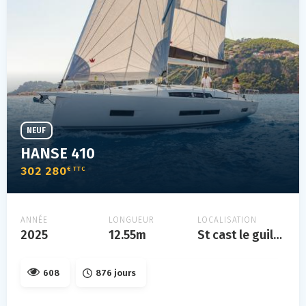
NEUF
HANSE 410
302 280
€ TTC
ANNÉE
LONGUEUR
LOCALISATION
2025
12.55m
St cast le guildo
608
876 jours