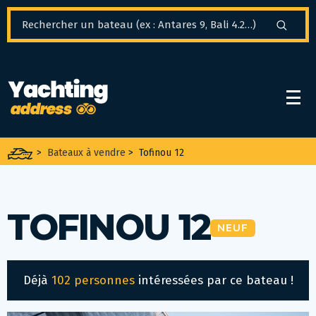
Panneau de gestion des cookies
>
Bateaux à vendre
>
Tofinou 12
TOFINOU 12
NEUF
Déjà
102 personnes
intéressées par ce bateau !