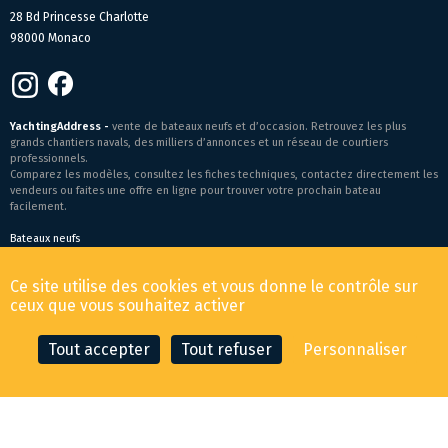
28 Bd Princesse Charlotte
98000 Monaco
YachtingAddress -
vente de bateaux neufs et d’occasion. Retrouvez les plus
grands chantiers navals, des milliers d’annonces et un réseau de courtiers
professionnels.
Comparez les modèles, consultez les fiches techniques, contactez directement les
vendeurs ou faites une offre en ligne pour trouver votre prochain bateau
facilement.
Bateaux neufs
Conditions générales de vente
-
Mentions légales
Ce site utilise des cookies et vous donne le contrôle sur
© 2026 YachtingAddress.com
ceux que vous souhaitez activer
Tout accepter
Tout refuser
Personnaliser
CONTACTER LE COURTIER
FAIRE UNE OFFRE