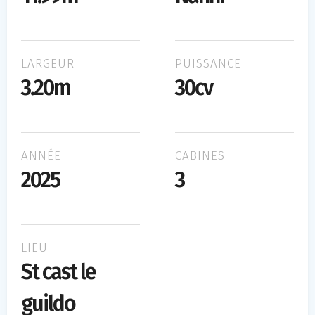
LARGEUR
PUISSANCE
3.20m
30cv
ANNÉE
CABINES
2025
3
LIEU
St cast le
guildo