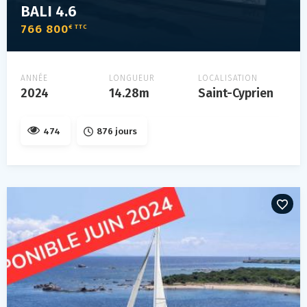
BALI 4.6
766 800
€ TTC
ANNÉE
LONGUEUR
LOCALISATION
2024
14.28m
Saint-Cyprien
474
876 jours