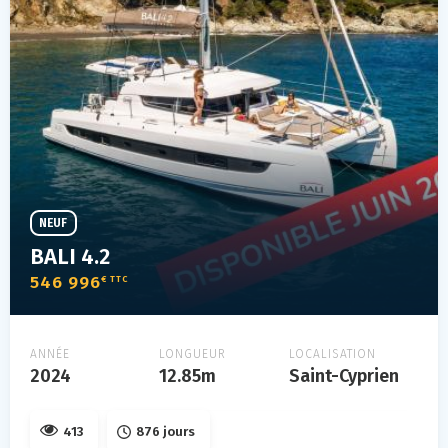
NEUF
BALI 4.2
546 996
€ TTC
ANNÉE
LONGUEUR
LOCALISATION
2024
12.85m
Saint-Cyprien
413
876 jours