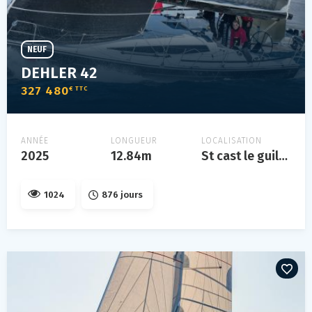
NEUF
DEHLER 42
327 480
€ TTC
ANNÉE
LONGUEUR
LOCALISATION
2025
12.84m
St cast le guildo, bretagne, france
1024
876 jours