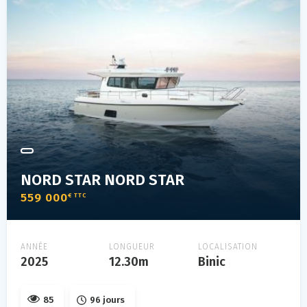
NORD STAR NORD STAR
559 000
€ TTC
ANNÉE
LONGUEUR
LOCALISATION
2025
12.30m
Binic
85
96 jours