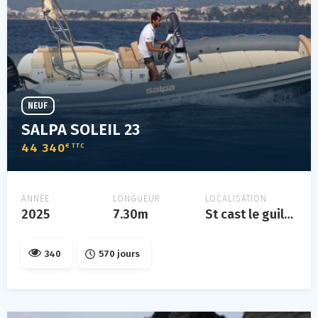
NEUF
SALPA SOLEIL 23
44 340
€ TTC
ANNÉE
LONGUEUR
LOCALISATION
2025
7.30m
St cast le guildo
340
570 jours