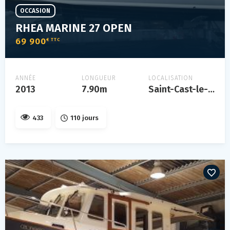
OCCASION
RHEA MARINE 27 OPEN
69 900
€ TTC
ANNÉE
LONGUEUR
LOCALISATION
2013
7.90m
Saint-Cast-le-Guildo
433
110 jours