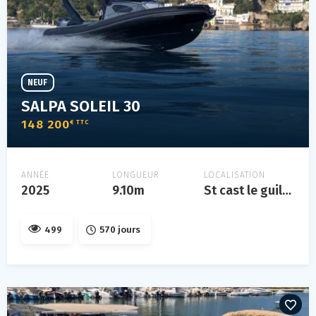
NEUF
SALPA SOLEIL 30
148 200
€ TTC
ANNÉE
LONGUEUR
LOCALISATION
2025
9.10m
St cast le guildo
499
570 jours