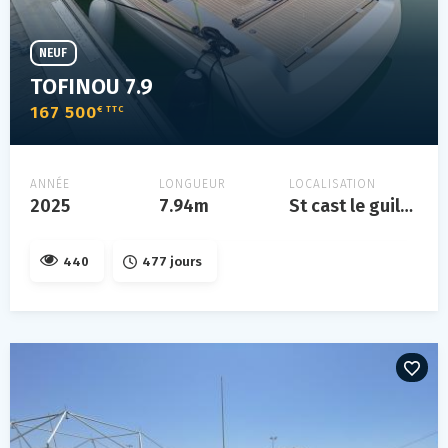
NEUF
TOFINOU 7.9
167 500
€ TTC
ANNÉE
LONGUEUR
LOCALISATION
2025
7.94m
St cast le guildo
440
477 jours