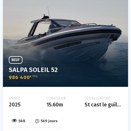
NEUF
SALPA SOLEIL 52
986 400
€ TTC
ANNÉE
LONGUEUR
LOCALISATION
2025
15.60m
St cast le guildo
568
569 jours