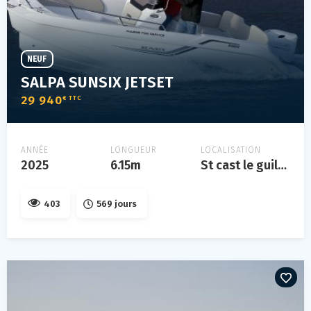
NEUF
SALPA SUNSIX JETSET
29 940
€ TTC
ANNÉE
LONGUEUR
LOCALISATION
2025
6.15m
St cast le guildo
403
569 jours