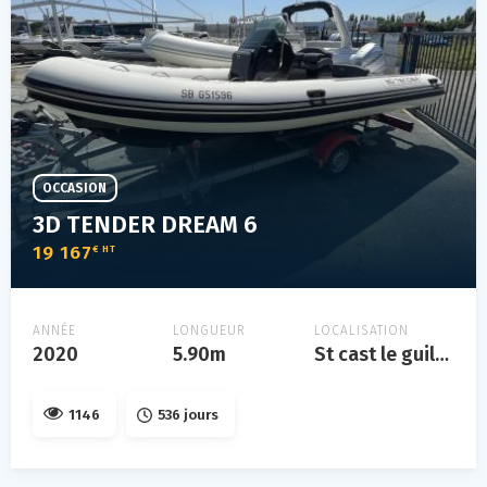
OCCASION
3D TENDER DREAM 6
19 167
€ HT
ANNÉE
LONGUEUR
LOCALISATION
2020
5.90m
St cast le guildo
1146
536 jours