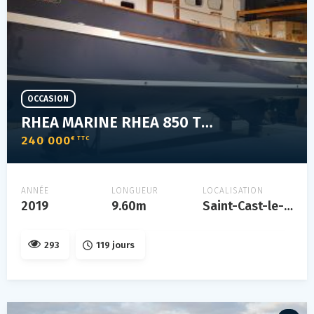
OCCASION
RHEA MARINE RHEA 850 TIMONIER
240 000
€ TTC
ANNÉE
LONGUEUR
LOCALISATION
2019
9.60m
Saint-Cast-le-Guildo
293
119 jours