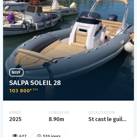
NEUF
SALPA SOLEIL 28
103 800
€ TTC
ANNÉE
LONGUEUR
LOCALISATION
2025
8.90m
St cast le guildo
677
570 jours