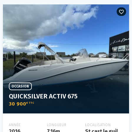
OCCASION
QUICKSILVER ACTIV 675
30 900
€ TTC
ANNÉE
LONGUEUR
LOCALISATION
2016
7.16m
St cast le guildo