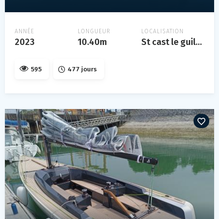
ANNÉE
LONGUEUR
LOCALISATION
2023
10.40m
St cast le guildo, bretagne, france
595
477 jours