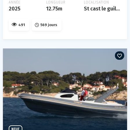
ANNÉE
LONGUEUR
LOCALISATION
2025
12.75m
St cast le guildo
491
569 jours
NEUF