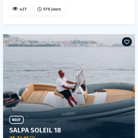
427
570 jours
NEUF
SALPA SOLEIL 18
€ TTC