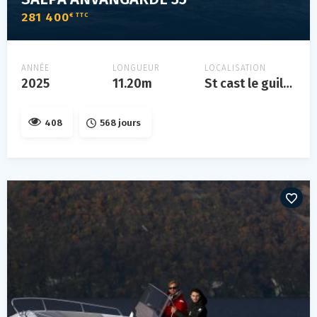
281 400
€ TTC
ANNÉE
LONGUEUR
LOCALISATION
2025
11.20m
St cast le guildo
408
568 jours