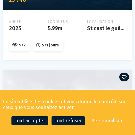
25 740
ANNÉE
LONGUEUR
LOCALISATION
2025
5.99m
St cast le guildo
577
571 jours
Ce site utilise des cookies et vous donne le contrôle sur
ceux que vous souhaitez activer
Tout accepter
Tout refuser
Personnaliser