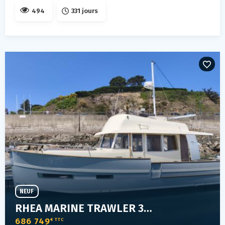
494
331 jours
NEUF
RHEA MARINE TRAWLER 34 FLY
686 749
€ TTC