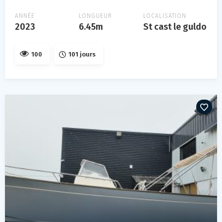
ANNÉE
LONGUEUR
LOCALISATION
2023
6.45m
St cast le guldo
100
101 jours