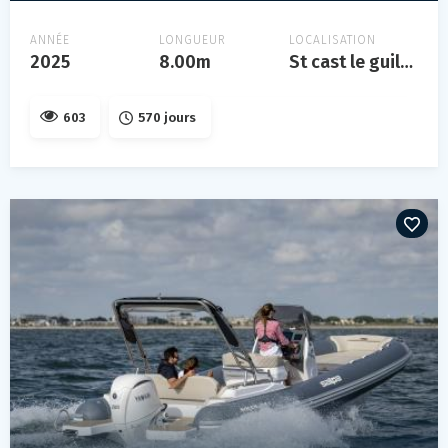
ANNÉE
LONGUEUR
LOCALISATION
2025
8.00m
St cast le guildo
603
570 jours