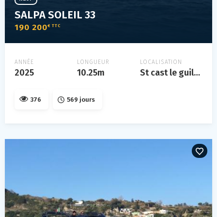
SALPA SOLEIL 33
190 200
€ TTC
ANNÉE
LONGUEUR
LOCALISATION
2025
10.25m
St cast le guildo
376
569 jours