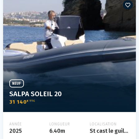
NEUF
SALPA SOLEIL 20
31 140
€ TTC
ANNÉE
LONGUEUR
LOCALISATION
2025
6.40m
St cast le guildo