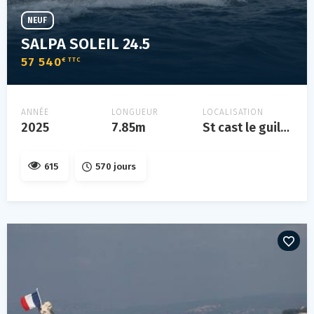
NEUF
SALPA SOLEIL 24.5
57 540
€ TTC
ANNÉE
LONGUEUR
LOCALISATION
2025
7.85m
St cast le guildo
615
570 jours