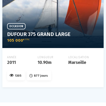
OCCASION
DUFOUR 375 GRAND LARGE
105 000
€ TTC
ANNÉE
LONGUEUR
LOCALISATION
2011
10.90m
Marseille
1305
877 jours