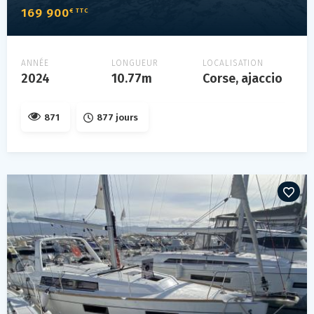
169 900
€ TTC
ANNÉE
LONGUEUR
LOCALISATION
2024
10.77m
Corse, ajaccio
871
877 jours