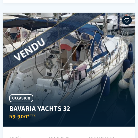
OCCASION
BAVARIA YACHTS 32
59 900
€ TTC