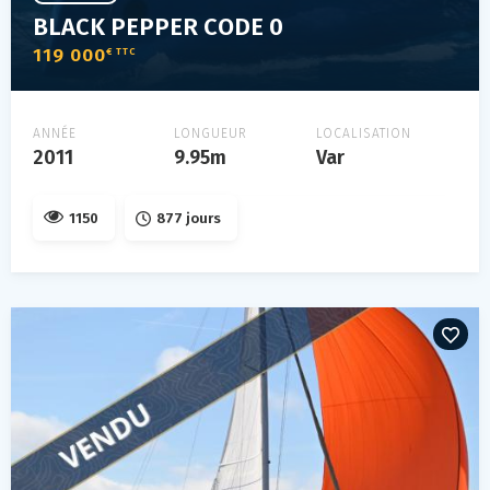
BLACK PEPPER CODE 0
119 000
€ TTC
ANNÉE
LONGUEUR
LOCALISATION
2011
9.95m
Var
1150
877 jours