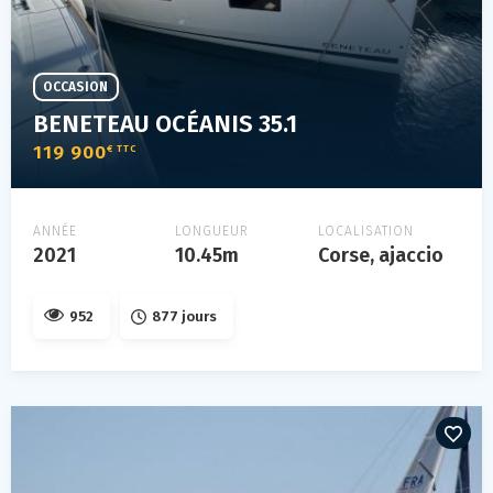
OCCASION
BENETEAU OCÉANIS 35.1
119 900
€ TTC
ANNÉE
LONGUEUR
LOCALISATION
2021
10.45m
Corse, ajaccio
952
877 jours