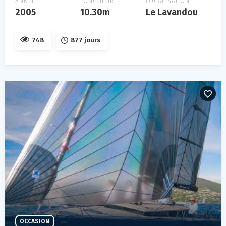
ANNÉE
LONGUEUR
LOCALISATION
2005
10.30m
Le Lavandou
748
877 jours
OCCASION