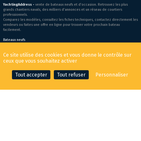
YachtingAddress -
vente de bateaux neufs et d’occasion. Retrouvez les plus
grands chantiers navals, des milliers d’annonces et un réseau de courtiers
professionnels.
Comparez les modèles, consultez les fiches techniques, contactez directement les
vendeurs ou faites une offre en ligne pour trouver votre prochain bateau
facilement.
Bateaux neufs
Conditions générales de vente
-
Mentions légales
Ce site utilise des cookies et vous donne le contrôle sur
© 2026 YachtingAddress.com
ceux que vous souhaitez activer
Tout accepter
Tout refuser
Personnaliser
CONTACTER LE COURTIER
FAIRE UNE OFFRE