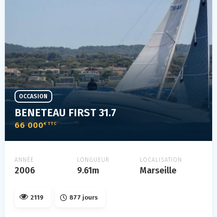
OCCASION
BENETEAU FIRST 31.7
66 000
€ TTC
ANNÉE
LONGUEUR
LOCALISATION
2006
9.61m
Marseille
2119
877 jours