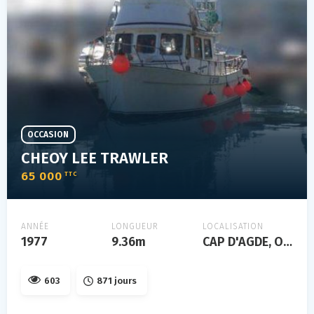
OCCASION
CHEOY LEE TRAWLER
65 000
TTC
ANNÉE
LONGUEUR
LOCALISATION
1977
9.36m
CAP D'AGDE, Occitanie, FRANCE
603
871 jours