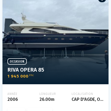
OCCASION
RIVA OPERA 85
1 945 000
TTC
ANNÉE
LONGUEUR
LOCALISATION
2006
26.00m
CAP D'AGDE, Occitanie, FRANCE