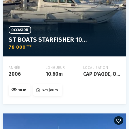
OCCASION
ST BOATS STARFISHER 1060
78 000
TTC
ANNÉE
LONGUEUR
LOCALISATION
2006
10.60m
CAP D'AGDE, Occitanie, FRANCE
1038
871 jours