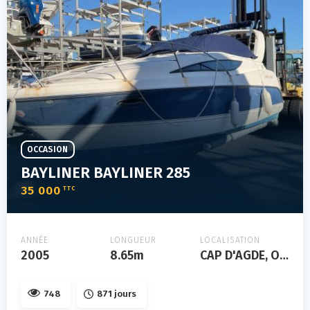
OCCASION
BAYLINER BAYLINER 285
35 000
TTC
ANNÉE
LONGUEUR
LOCALISATION
2005
8.65m
CAP D'AGDE, Occitanie, FRANCE
748
871 jours