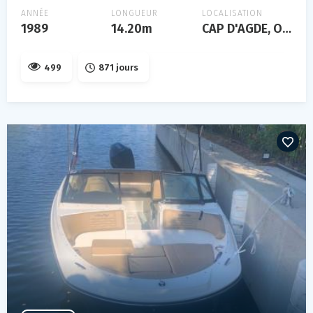
ANNÉE
LONGUEUR
LOCALISATION
1989
14.20m
CAP D'AGDE, Occitanie, FRANCE
499
871 jours