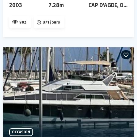
2003
7.28m
CAP D'AGDE, Occitanie, FRANCE
902
871 jours
OCCASION