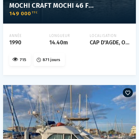
MOCHI CRAFT MOCHI 46 FLY
149 000
TTC
ANNÉE
LONGUEUR
LOCALISATION
1990
14.40m
CAP D'AGDE, Occitanie, FRANCE
715
871 jours