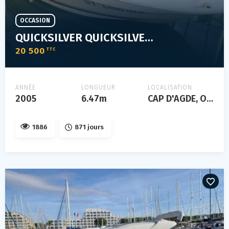
OCCASION
QUICKSILVER QUICKSILVER 650 CRUISER
20 500
TTC
ANNÉE
LONGUEUR
LOCALISATION
2005
6.47m
CAP D'AGDE, Occitanie, FRANCE
1886
871 jours