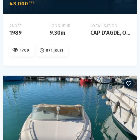
43 000
TTC
ANNÉE
LONGUEUR
LOCALISATION
1989
9.30m
CAP D'AGDE, Occitanie, FRANCE
1700
871 jours