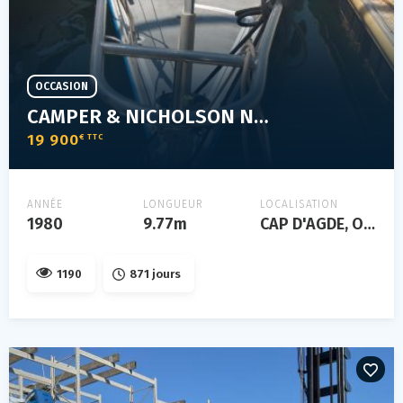
OCCASION
CAMPER & NICHOLSON NICHOLSON 33
19 900
€ TTC
ANNÉE
LONGUEUR
LOCALISATION
1980
9.77m
CAP D'AGDE, Occitanie, FRANCE
1190
871 jours