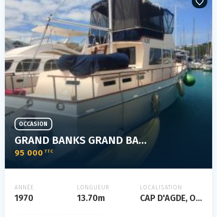
OCCASION
GRAND BANKS GRAND BANKS 42
95 000
TTC
ANNÉE
LONGUEUR
LOCALISATION
1970
13.70m
CAP D'AGDE, Occitanie, FRANCE