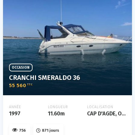
OCCASION
CRANCHI SMERALDO 36
55 560
TTC
ANNÉE
LONGUEUR
LOCALISATION
1997
11.60m
CAP D'AGDE, Occitanie, FRANCE
756
871 jours