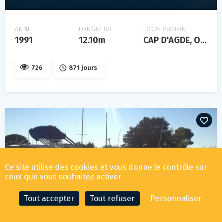
ANNÉE
LONGUEUR
LOCALISATION
1991
12.10m
CAP D'AGDE, Occitanie, FRANCE
726
871 jours
Ce site utilise des cookies et vous donne le contrôle sur
ceux que vous souhaitez activer
Tout accepter
Tout refuser
Personnaliser