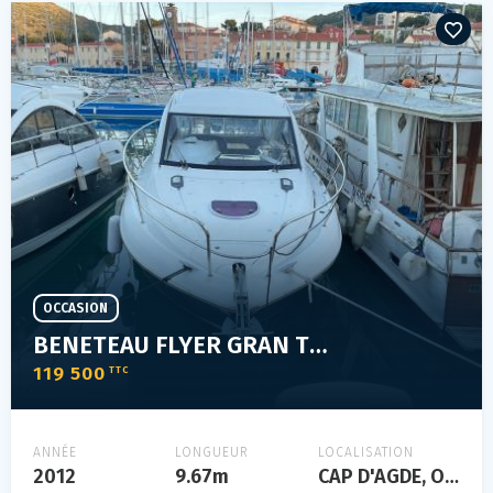
OCCASION
BENETEAU FLYER GRAN TURISMO 34
119 500
TTC
ANNÉE
LONGUEUR
LOCALISATION
2012
9.67m
CAP D'AGDE, Occitanie, FRANCE