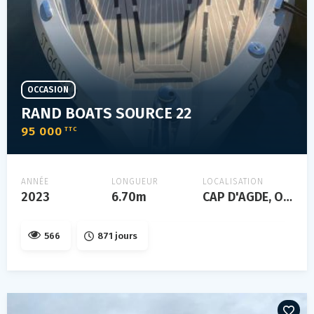
OCCASION
RAND BOATS SOURCE 22
95 000
TTC
ANNÉE
LONGUEUR
LOCALISATION
2023
6.70m
CAP D'AGDE, Occitanie, FRANCE
566
871 jours