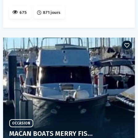
675
871 jours
OCCASION
MACAN BOATS MERRY FISHER 930 FLY