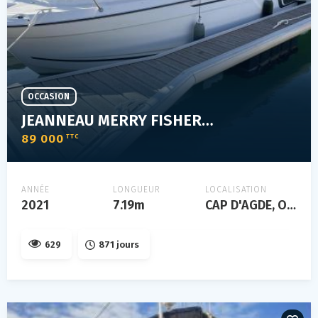
OCCASION
JEANNEAU MERRY FISHER 795 SERIE 2
89 000
TTC
ANNÉE
LONGUEUR
LOCALISATION
2021
7.19m
CAP D'AGDE, Occitanie, FRANCE
629
871 jours