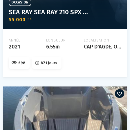
OCCASION
SEA RAY SEA RAY 210 SPX OB
55 000
TTC
ANNÉE
LONGUEUR
LOCALISATION
2021
6.55m
CAP D'AGDE, Occitanie, FRANCE
698
871 jours