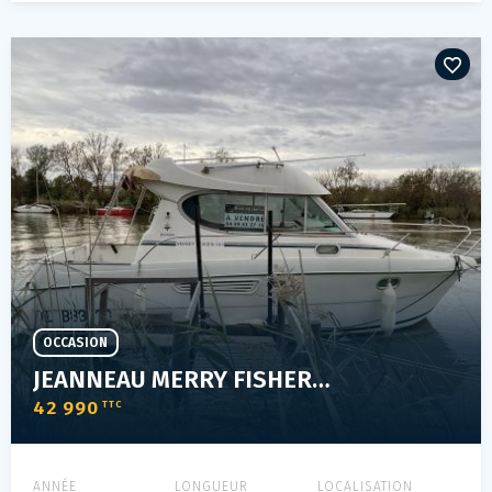
OCCASION
JEANNEAU MERRY FISHER 805
42 990
TTC
ANNÉE
LONGUEUR
LOCALISATION