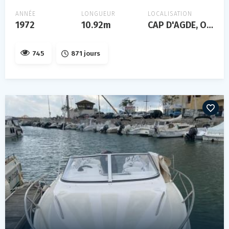
ANNÉE
LONGUEUR
LOCALISATION
1972
10.92m
CAP D'AGDE, Occitanie, FRANCE
745
871 jours