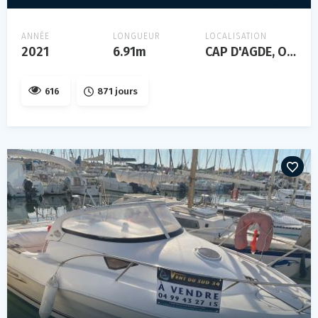
ANNÉE
LONGUEUR
LOCALISATION
2021
6.91m
CAP D'AGDE, Occitanie, FRANCE
616
871 jours