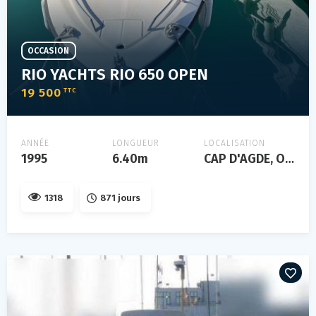
OCCASION
RIO YACHTS RIO 650 OPEN
19 500
TTC
ANNÉE
LONGUEUR
LOCALISATION
1995
6.40m
CAP D'AGDE, Occitanie, FRANCE
1318
871 jours