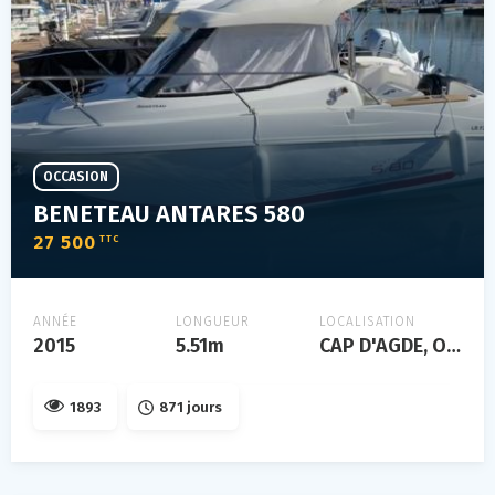
OCCASION
BENETEAU ANTARES 580
27 500
TTC
ANNÉE
LONGUEUR
LOCALISATION
2015
5.51m
CAP D'AGDE, Occitanie, FRANCE
1893
871 jours