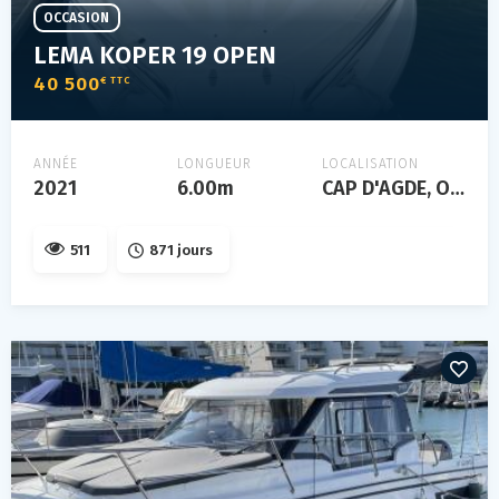
OCCASION
LEMA KOPER 19 OPEN
40 500
€ TTC
ANNÉE
LONGUEUR
LOCALISATION
2021
6.00m
CAP D'AGDE, Occitanie, FRANCE
511
871 jours