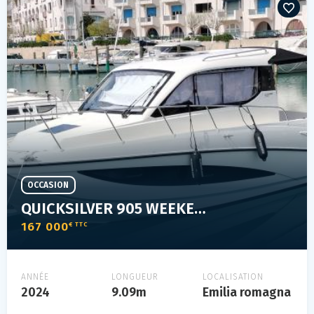
OCCASION
QUICKSILVER 905 WEEKEND
167 000
€ TTC
ANNÉE
LONGUEUR
LOCALISATION
2024
9.09m
Emilia romagna