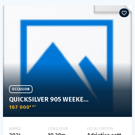
OCCASION
QUICKSILVER 905 WEEKEND
167 000
€ HT
ANNÉE
LONGUEUR
LOCALISATION