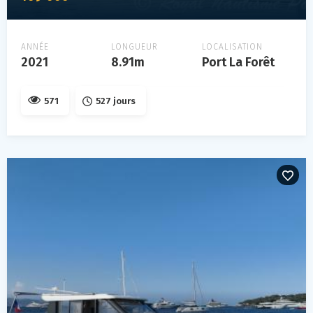
ANNÉE
LONGUEUR
LOCALISATION
2021
8.91m
Port La Forêt
571
527 jours