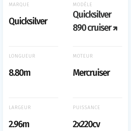
MARQUE
MODÈLE
Quicksilver
Quicksilver
890 cruiser
LONGUEUR
MOTEUR
8.80m
Mercruiser
LARGEUR
PUISSANCE
2.96m
2x220cv