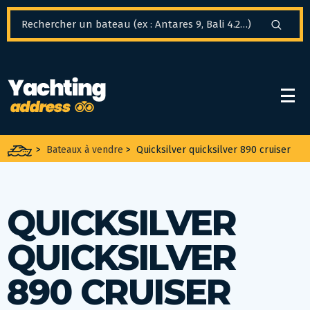
Panneau de gestion des cookies
>
Bateaux à vendre
>
Quicksilver quicksilver 890 cruiser
QUICKSILVER
QUICKSILVER
890 CRUISER