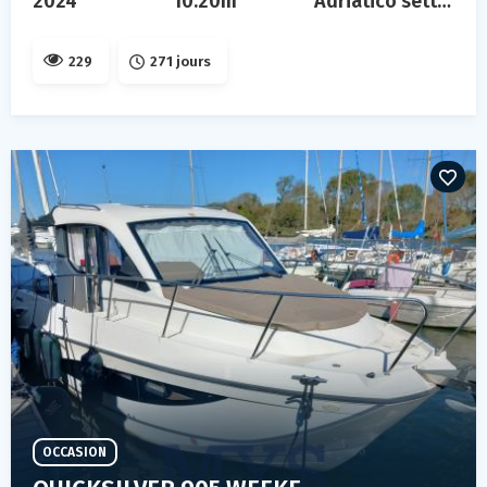
2024
10.20m
Adriatico settentrionale
229
271 jours
OCCASION