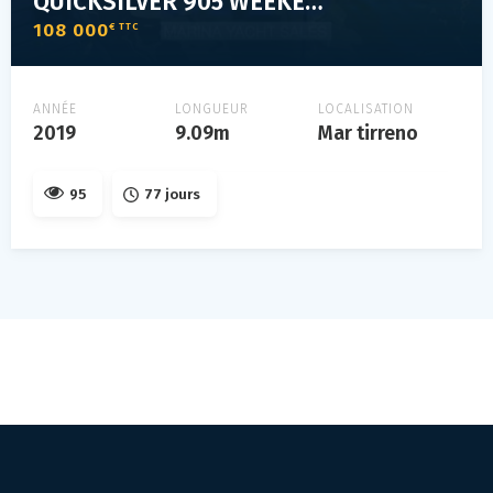
QUICKSILVER 905 WEEKEND
108 000
€ TTC
ANNÉE
LONGUEUR
LOCALISATION
2019
9.09m
Mar tirreno
95
77 jours