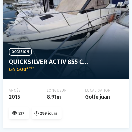
OCCASION
QUICKSILVER ACTIV 855 CRUISER
64 500
€ TTC
ANNÉE
LONGUEUR
LOCALISATION
2015
8.91m
Golfe juan
337
289 jours