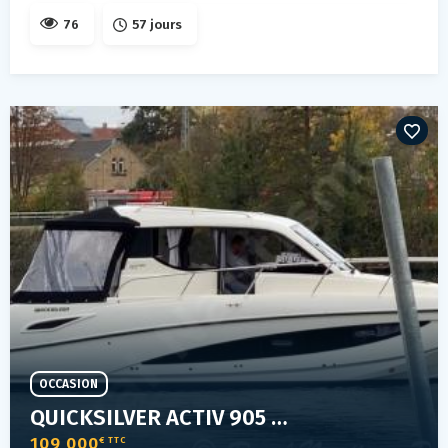
76
57 jours
OCCASION
QUICKSILVER ACTIV 905 WE OB
109 000
€ TTC