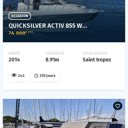
OCCASION
QUICKSILVER ACTIV 855 WEEKEND
74 000
€ TTC
ANNÉE
LONGUEUR
LOCALISATION
2014
8.91m
Saint tropez
242
253 jours