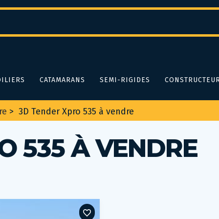
ILIERS
CATAMARANS
SEMI-RIGIDES
CONSTRUCTEU
re
>
3D Tender Xpro 535 à vendre
O 535 À VENDRE