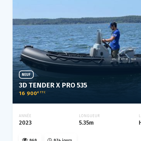
NEUF
3D TENDER X PRO 535
16 900
€ TTC
ANNÉE
LONGUEUR
2023
5.35m
868
874 jours