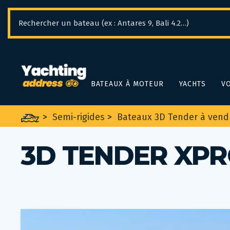
Panneau de gestion des cookies
BATEAUX À MOTEUR
YACHTS
VO
>
Semi-rigides
>
Bateaux 3D Tender à vend
3D TENDER XPR