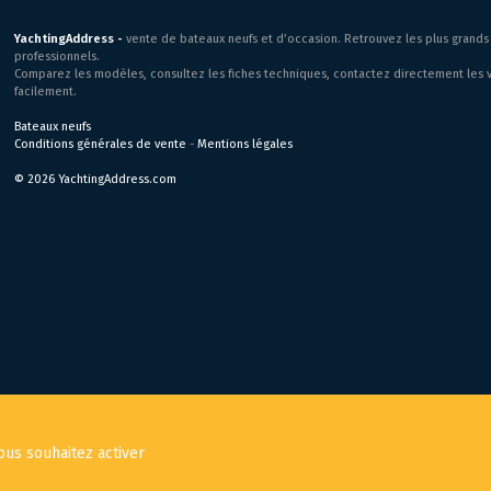
YachtingAddress -
vente de bateaux neufs et d’occasion. Retrouvez les plus grands 
professionnels.
Comparez les modèles, consultez les fiches techniques, contactez directement les v
facilement.
Bateaux neufs
Conditions générales de vente
-
Mentions légales
© 2026 YachtingAddress.com
ous souhaitez activer