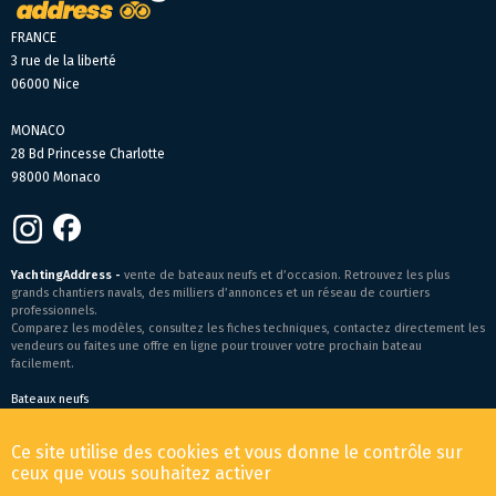
FRANCE
3 rue de la liberté
06000 Nice
MONACO
28 Bd Princesse Charlotte
98000 Monaco
YachtingAddress -
vente de bateaux neufs et d’occasion. Retrouvez les plus
grands chantiers navals, des milliers d’annonces et un réseau de courtiers
professionnels.
Comparez les modèles, consultez les fiches techniques, contactez directement les
vendeurs ou faites une offre en ligne pour trouver votre prochain bateau
facilement.
Bateaux neufs
Conditions générales de vente
-
Mentions légales
Ce site utilise des cookies et vous donne le contrôle sur
© 2026 YachtingAddress.com
ceux que vous souhaitez activer