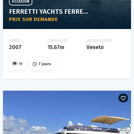
OCCASION
FERRETTI YACHTS FERRETTI 510
PRIX SUR DEMANDE
ANNÉE
LONGUEUR
LOCALISATION
2007
15.67m
Veneto
11
7 jours