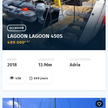
OCCASION
LAGOON LAGOON 450S
489 000
€ HT
ANNÉE
LONGUEUR
LOCALISATION
2018
13.96m
Adria
458
669 jours