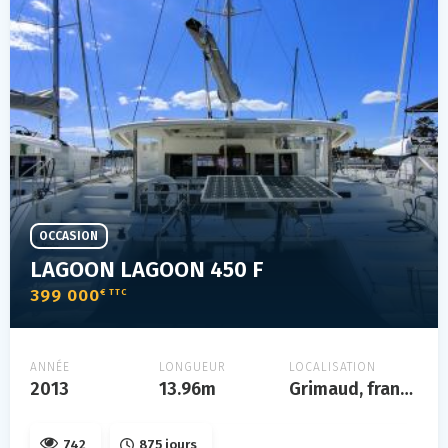
OCCASION
LAGOON LAGOON 450 F
399 000
€ TTC
ANNÉE
LONGUEUR
LOCALISATION
2013
13.96m
Grimaud, france méditerranée
742
875 jours