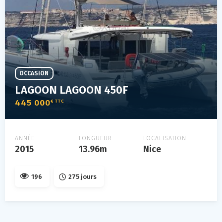
OCCASION
LAGOON LAGOON 450F
445 000
€ TTC
ANNÉE
LONGUEUR
LOCALISATION
2015
13.96m
Nice
196
275 jours