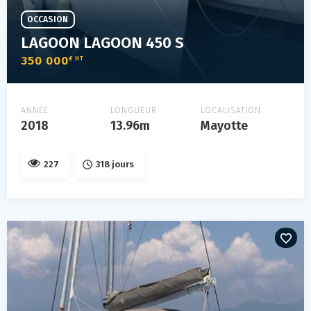
OCCASION
LAGOON LAGOON 450 S
350 000
€ HT
ANNÉE
LONGUEUR
LOCALISATION
2018
13.96m
Mayotte
227
318 jours