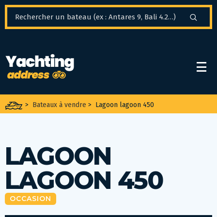
Panneau de gestion des cookies
>
Bateaux à vendre
>
Lagoon lagoon 450
LAGOON
LAGOON 450
OCCASION