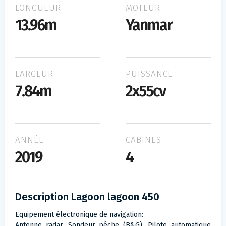
LONGUEUR
MOTEUR
13.96m
Yanmar
LARGEUR
PUISSANCE
7.84m
2x55cv
ANNÉE
CABINES
2019
4
Description Lagoon lagoon 450
Equipement électronique de navigation:
Antenne radar, Sondeur pêche (B&G), Pilote automatique