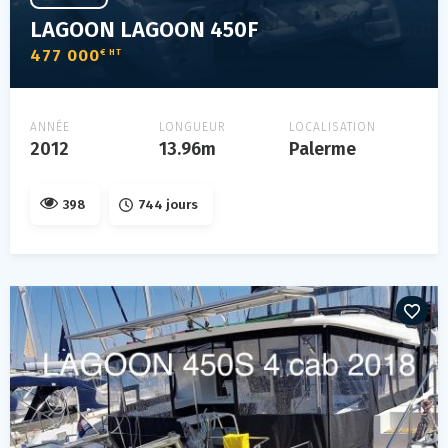
LAGOON LAGOON 450F
477 000
€ HT
ANNÉE
LONGUEUR
LOCALISATION
2012
13.96m
Palerme
398
744 jours