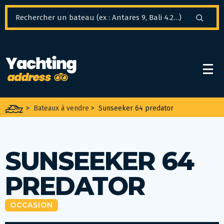
Panneau de gestion des cookies
>
Bateaux à vendre
>
Sunseeker 64 predator
SUNSEEKER 64
PREDATOR
OCCASION