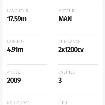
LONGUEUR
MOTEUR
17.59m
MAN
LARGEUR
PUISSANCE
4.91m
2x1200cv
ANNÉE
CABINES
2009
3
NB HEURES
LIEU