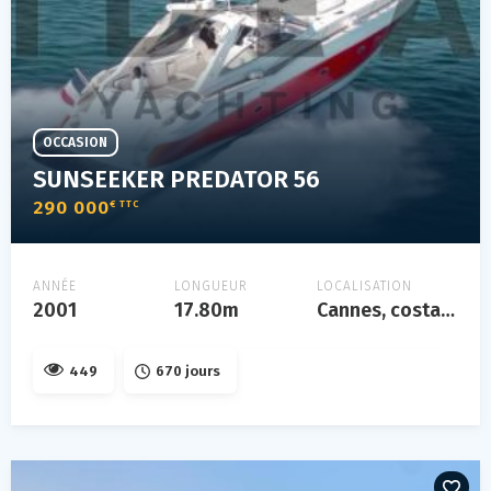
OCCASION
SUNSEEKER PREDATOR 56
290 000
€ TTC
ANNÉE
LONGUEUR
LOCALISATION
2001
17.80m
Cannes, costa azzurra
449
670 jours