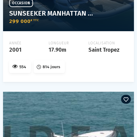
OCCASION
SUNSEEKER MANHATTAN 56
299 000
€ TTC
ANNÉE
LONGUEUR
LOCALISATION
2001
17.90m
Saint Tropez
554
814 jours