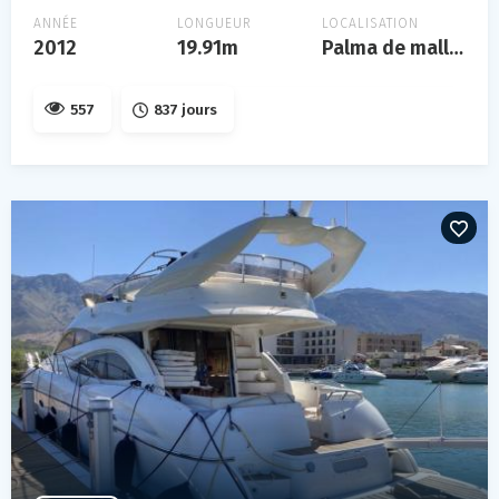
ANNÉE
LONGUEUR
LOCALISATION
2012
19.91m
Palma de mallorca
557
837 jours