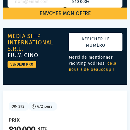
MEDIA SHIP
AFFICHER LE
INTERNATIONAL
NUMÉRO
S.R.L.
FIUMICINO
Merci de mentionner
Yachting Address,
cela
VENDEUR PRO
nous aide beaucoup !
392
672 jours
PRIX
€ TTC