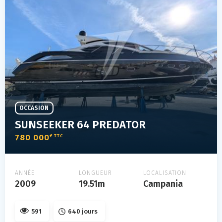
OCCASION
SUNSEEKER 64 PREDATOR
780 000
€ TTC
ANNÉE
LONGUEUR
LOCALISATION
2009
19.51m
Campania
591
640 jours