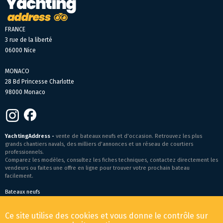
FRANCE
3 rue de la liberté
06000 Nice
MONACO
28 Bd Princesse Charlotte
98000 Monaco
YachtingAddress -
vente de bateaux neufs et d’occasion. Retrouvez les plus
grands chantiers navals, des milliers d’annonces et un réseau de courtiers
professionnels.
Comparez les modèles, consultez les fiches techniques, contactez directement les
vendeurs ou faites une offre en ligne pour trouver votre prochain bateau
facilement.
Bateaux neufs
Conditions générales de vente
-
Mentions légales
Ce site utilise des cookies et vous donne le contrôle sur
© 2026 YachtingAddress.com