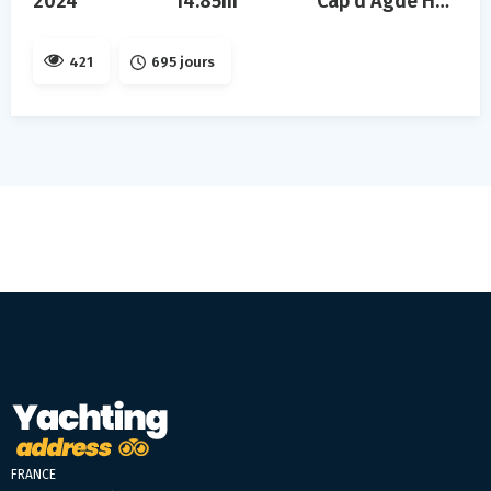
2024
14.85m
Cap d'Agde Hérault
421
695 jours
FRANCE