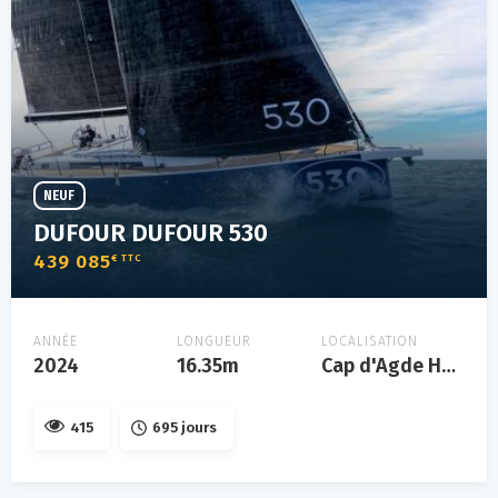
NEUF
DUFOUR DUFOUR 530
439 085
€ TTC
ANNÉE
LONGUEUR
LOCALISATION
2024
16.35m
Cap d'Agde Hérault
415
695 jours