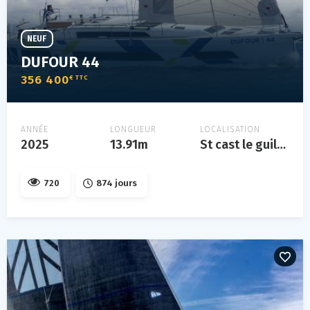
NEUF
DUFOUR 44
356 400
€ TTC
ANNÉE
LONGUEUR
LOCALISATION
2025
13.91m
St cast le guildo
720
874 jours