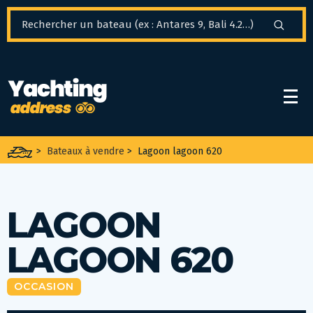
Panneau de gestion des cookies
>
Bateaux à vendre
>
Lagoon lagoon 620
LAGOON
LAGOON 620
OCCASION