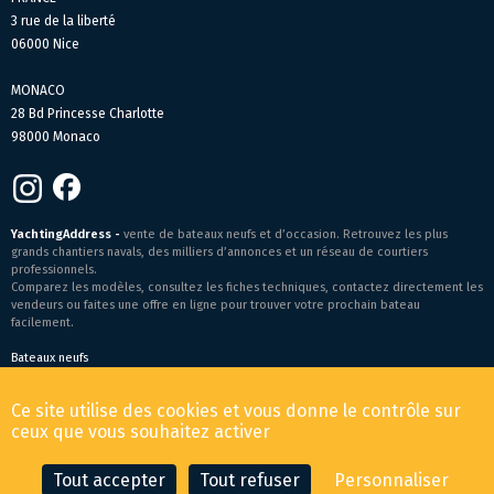
3 rue de la liberté
06000 Nice
MONACO
28 Bd Princesse Charlotte
98000 Monaco
YachtingAddress -
vente de bateaux neufs et d’occasion. Retrouvez les plus
grands chantiers navals, des milliers d’annonces et un réseau de courtiers
professionnels.
Comparez les modèles, consultez les fiches techniques, contactez directement les
vendeurs ou faites une offre en ligne pour trouver votre prochain bateau
facilement.
Bateaux neufs
Conditions générales de vente
-
Mentions légales
Ce site utilise des cookies et vous donne le contrôle sur
© 2026 YachtingAddress.com
ceux que vous souhaitez activer
Tout accepter
Tout refuser
Personnaliser
CONTACTER LE COURTIER
FAIRE UNE OFFRE