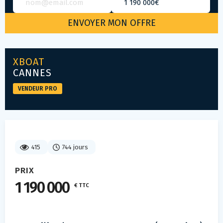
XBOAT
CANNES
VENDEUR PRO
415
744 jours
PRIX
1 190 000
€ TTC