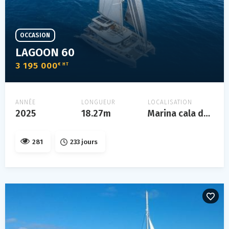
OCCASION
LAGOON 60
3 195 000
€ HT
ANNÉE
LONGUEUR
LOCALISATION
2025
18.27m
Marina cala de' medici - rosignano solvay
281
233 jours