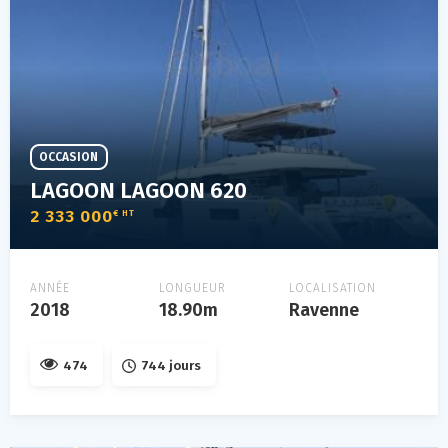
OCCASION
LAGOON LAGOON 620
2 333 000
€ HT
ANNÉE
LONGUEUR
LOCALISATION
2018
18.90m
Ravenne
474
744 jours