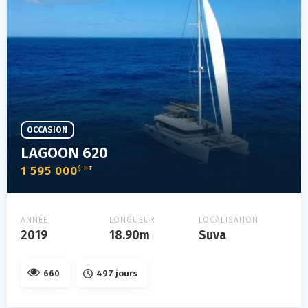
OCCASION
LAGOON 620
1 595 000
$ HT
ANNÉE
LONGUEUR
LOCALISATION
2019
18.90m
Suva
660
497 jours