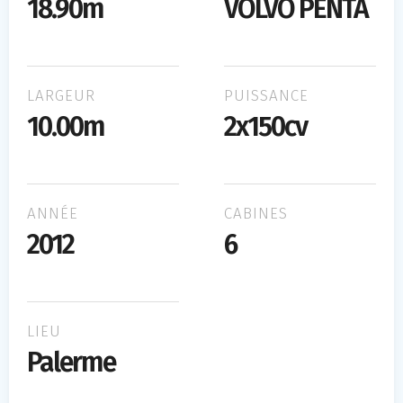
18.90m
VOLVO PENTA
LARGEUR
PUISSANCE
10.00m
2x150cv
ANNÉE
CABINES
2012
6
LIEU
Palerme