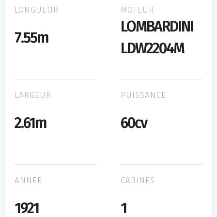
LONGUEUR
MOTEUR
LOMBARDINI
7.55m
LDW2204M
LARGEUR
PUISSANCE
2.61m
60cv
ANNÉE
CABINES
1921
1