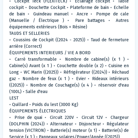
◦ Cockpit Teck (FLEXITECK) ◦ Eclairage cockpit ◦ Table
cockpit ◦ Douchette Cockpit ◦ Plateforme de bain ◦ Echelle
de bain ◦ Guindeau manuel ◦ Ancre ◦ Pompe de cale
(Manuelle / Électrique ) ◦ Pare battages ◦ Autres
équipements extérieurs (Bois + Résine)
TAUDS ET SELLERIES
◦ Coussins de Cockpit ((2024 - 2025)) ◦ Taud de fermeture
arrière (Correct)
ÉQUIPEMENTS INTERIEURS / VIE A BORD
◦ Carré transformable ◦ Nombre de cabine(s) (x 1 ) ◦
Cabine(s) Avant (x 1 ) ◦ Couchette double (x 2) ◦ Cuisine en
Long ◦ WC Marin ((2025)) ◦ Réfrigérateur ((2024)) ◦ Réchaud
gaz ◦ Nombre de feux (x 1 ) ◦ Evier ◦ Rideaux intérieurs
((2025)) ◦ Nombre de Couchage(s) (x 4 ) ◦ réservoir d'eau
(100L) ◦ Salle d'eau
LEST
◦ Quillard ◦ Poids du lest (3000 Kg)
ÉQUIPEMENTS ÉLECTRIQUES
◦ Prise de quai ◦ Circuit 220V ◦ Circuit 12V ◦ Chargeur
(DOLPHIN (2024)) ◦ Alternateur ◦ Disjoncteur ◦ Régulateur
tension (VICTRON) ◦ Batterie(s) moteur (x 1) ◦ Batterie(s) de
Service (x 1 ) ◦ Panneaux solaires/Power/Année ((2025))