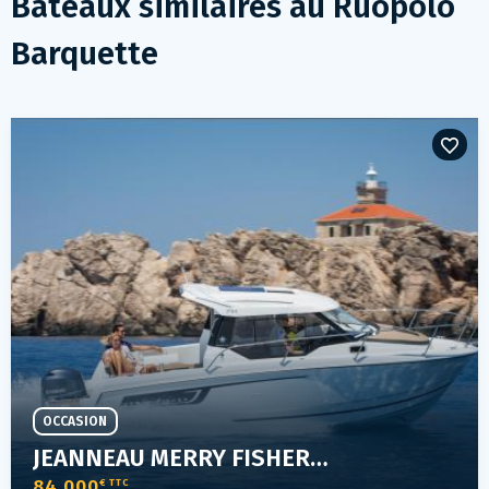
Bateaux similaires au
Ruopolo
Barquette
OCCASION
JEANNEAU MERRY FISHER 795
84 000
€ TTC