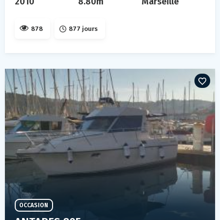
2010
8.80m
Marseille
878
877 jours
OCCASION