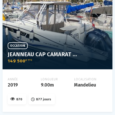
OCCASION
JEANNEAU CAP CAMARAT 9.0 WA
149 500
€ TTC
ANNÉE
LONGUEUR
LOCALISATION
2019
9.00m
Mandelieu
870
877 jours