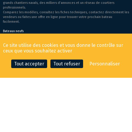
grands chantiers navals, des milliers d’annonces et un réseau de courtiers
professionnels.
Comparez les modèles, consultez les fiches techniques, contactez directement les
vendeurs ou faites une offre en ligne pour trouver votre prochain bateau
facilement.
Bateaux neufs
Conditions générales de vente
-
Mentions légales
Ce site utilise des cookies et vous donne le contrôle sur
© 2026 YachtingAddress.com
ceux que vous souhaitez activer
Tout accepter
Tout refuser
Personnaliser
CONTACTER LE COURTIER
FAIRE UNE OFFRE