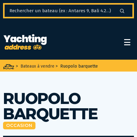
Panneau de gestion des cookies
>
Bateaux à vendre
>
Ruopolo barquette
RUOPOLO
BARQUETTE
OCCASION