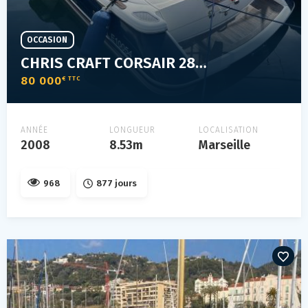
OCCASION
CHRIS CRAFT CORSAIR 28 HERITAGE
80 000
€ TTC
ANNÉE
LONGUEUR
LOCALISATION
2008
8.53m
Marseille
968
877 jours