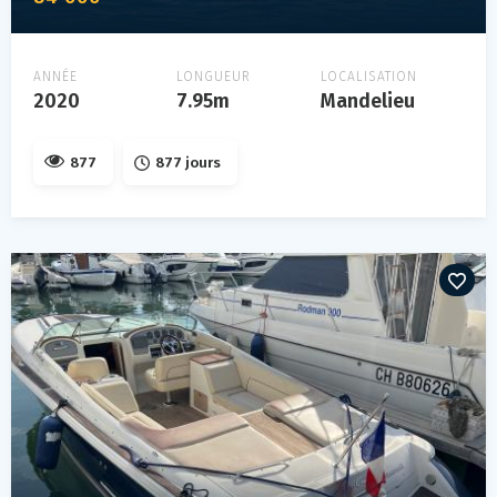
ANNÉE
LONGUEUR
LOCALISATION
2020
7.95m
Mandelieu
877
877 jours