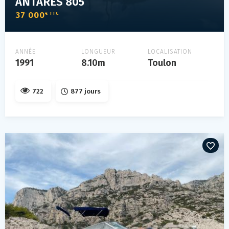
ANTARES 805
37 000
€ TTC
ANNÉE
LONGUEUR
LOCALISATION
1991
8.10m
Toulon
722
877 jours