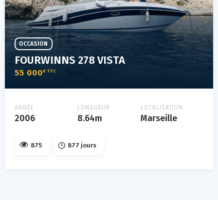
OCCASION
FOURWINNS 278 VISTA
55 000
€ TTC
ANNÉE
LONGUEUR
LOCALISATION
2006
8.64m
Marseille
875
877 jours