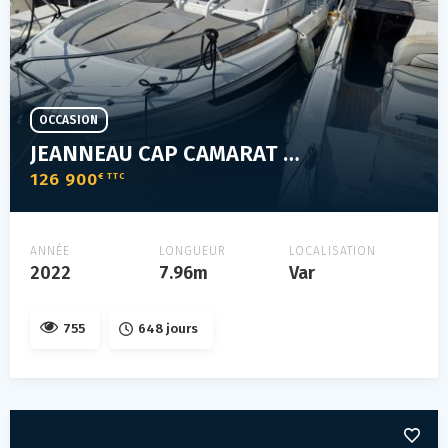
OCCASION
JEANNEAU CAP CAMARAT 9.0 WA
126 900
€ TTC
ANNÉE
LONGUEUR
LOCALISATION
2022
7.96m
Var
755
648 jours