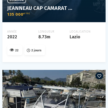
OCCASION
JEANNEAU CAP CAMARAT 9.0 WA
135 000
€ TTC
ANNÉE
LONGUEUR
LOCALISATION
2022
8.73m
Lazio
22
2 jours