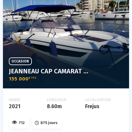
OCCASION
JEANNEAU CAP CAMARAT 9.0 WA
155 000
€ TTC
ANNÉE
LONGUEUR
LOCALISATION
2021
8.60m
Frejus
712
875 jours