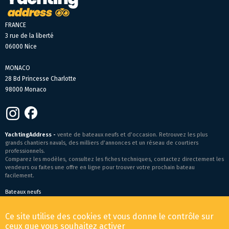
FRANCE
3 rue de la liberté
06000 Nice
MONACO
28 Bd Princesse Charlotte
98000 Monaco
YachtingAddress -
vente de bateaux neufs et d’occasion. Retrouvez les plus
grands chantiers navals, des milliers d’annonces et un réseau de courtiers
professionnels.
Comparez les modèles, consultez les fiches techniques, contactez directement les
vendeurs ou faites une offre en ligne pour trouver votre prochain bateau
facilement.
Bateaux neufs
Conditions générales de vente
-
Mentions légales
Ce site utilise des cookies et vous donne le contrôle sur
© 2026 YachtingAddress.com
ceux que vous souhaitez activer