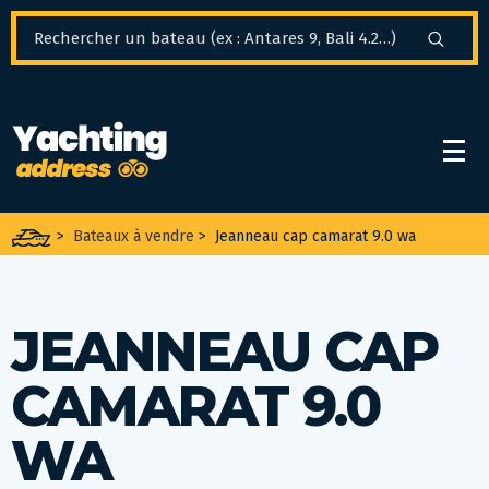
Panneau de gestion des cookies
>
Bateaux à vendre
>
Jeanneau cap camarat 9.0 wa
JEANNEAU CAP
CAMARAT 9.0
WA