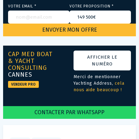
VOTRE EMAIL *
VOTRE PROPOSITION *
CAP MED BOAT
AFFICHER LE
& YACHT
NUMÉRO
CONSULTING
CANNES
Merci de mentionner
Yachting Address,
cela
VENDEUR PRO
nous aide beaucoup !
CONTACTER PAR WHATSAPP