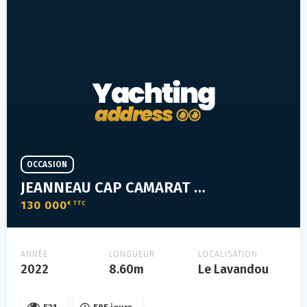
OCCASION
JEANNEAU CAP CAMARAT 9.0 WA
130 000
€ TTC
ANNÉE
LONGUEUR
LOCALISATION
2022
8.60m
Le Lavandou