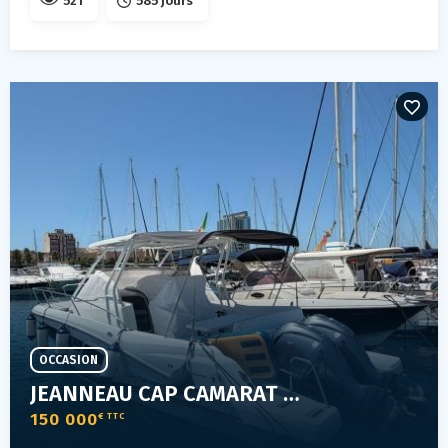
521
585 jours
OCCASION
JEANNEAU CAP CAMARAT 9.0 WA
150 000
€ TTC