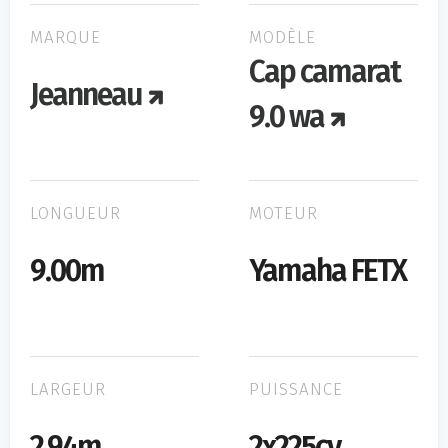
MARQUE
MODÈLE
Cap camarat
Jeanneau
9.0 wa
LONGUEUR
MOTEUR
9.00m
Yamaha FETX
LARGEUR
PUISSANCE
2.94m
2x225cv