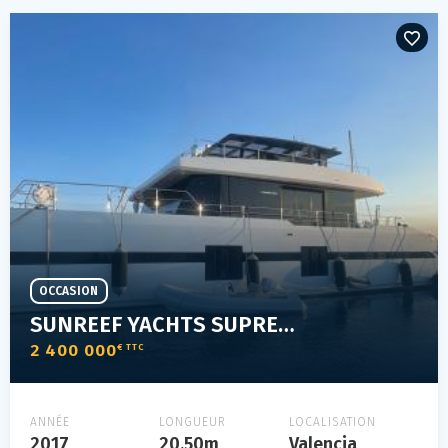
OCCASION
SUNREEF YACHTS SUPREME 68
2 400 000
€ TTC
ANNÉE
LONGUEUR
LOCALISATION
2017
20.50m
Valencia