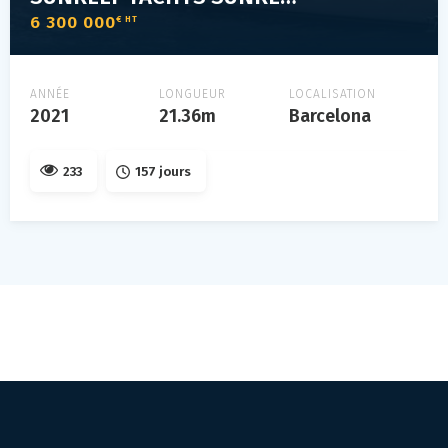
6 300 000
€ HT
ANNÉE
LONGUEUR
LOCALISATION
2021
21.36m
Barcelona
233
157 jours