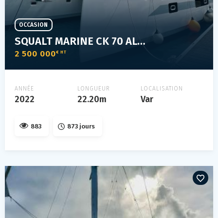
OCCASION
SQUALT MARINE CK 70 ALUMINIUM
2 500 000
€ HT
ANNÉE
LONGUEUR
LOCALISATION
2022
22.20m
Var
883
873 jours