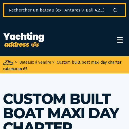
Panneau de gestion des cookies
>
Bateaux à vendre
>
Custom built boat maxi day charter
catamaran 65
CUSTOM BUILT
BOAT MAXI DAY
CHARTER