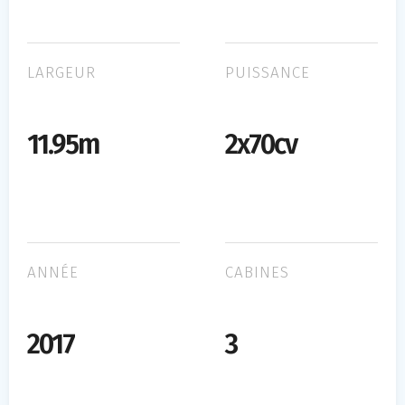
LARGEUR
PUISSANCE
11.95m
2x70cv
ANNÉE
CABINES
2017
3