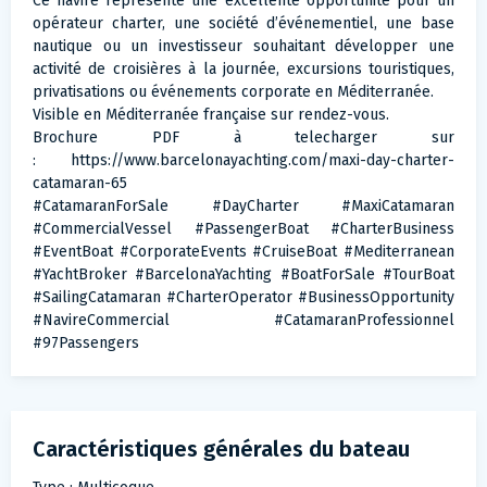
Ce navire représente une excellente opportunité pour un
opérateur charter, une société d’événementiel, une base
nautique ou un investisseur souhaitant développer une
activité de croisières à la journée, excursions touristiques,
privatisations ou événements corporate en Méditerranée.
Visible en Méditerranée française sur rendez-vous.
Brochure PDF à telecharger sur
: https://www.barcelonayachting.com/maxi-day-charter-
catamaran-65
#CatamaranForSale #DayCharter #MaxiCatamaran
#CommercialVessel #PassengerBoat #CharterBusiness
#EventBoat #CorporateEvents #CruiseBoat #Mediterranean
#YachtBroker #BarcelonaYachting #BoatForSale #TourBoat
#SailingCatamaran #CharterOperator #BusinessOpportunity
#NavireCommercial #CatamaranProfessionnel
#97Passengers
Caractéristiques générales du bateau