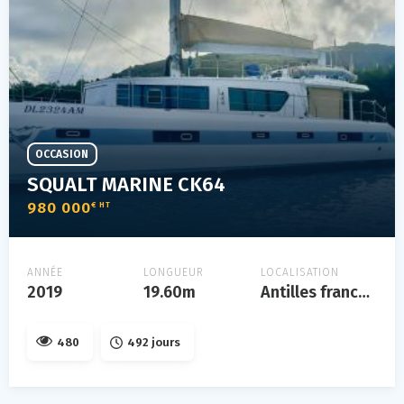
OCCASION
SQUALT MARINE CK64
980 000
€ HT
ANNÉE
LONGUEUR
LOCALISATION
2019
19.60m
Antilles francaises
480
492 jours