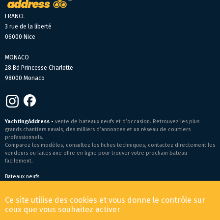
FRANCE
3 rue de la liberté
06000 Nice
MONACO
28 Bd Princesse Charlotte
98000 Monaco
YachtingAddress -
vente de bateaux neufs et d’occasion. Retrouvez les plus
grands chantiers navals, des milliers d’annonces et un réseau de courtiers
professionnels.
Comparez les modèles, consultez les fiches techniques, contactez directement les
vendeurs ou faites une offre en ligne pour trouver votre prochain bateau
facilement.
Bateaux neufs
Conditions générales de vente
-
Mentions légales
Ce site utilise des cookies et vous donne le contrôle sur
© 2026 YachtingAddress.com
ceux que vous souhaitez activer