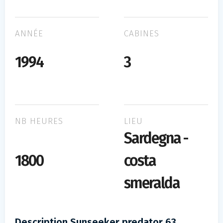
ANNÉE
CABINES
1994
3
NB HEURES
LIEU
Sardegna -
1800
costa
smeralda
Description Sunseeker predator 63