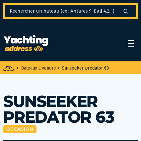
Panneau de gestion des cookies
>
Bateaux à vendre
>
Sunseeker predator 63
SUNSEEKER
PREDATOR 63
OCCASION