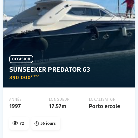
OCCASION
SUNSEEKER PREDATOR 63
390 000
€ TTC
ANNÉE
LONGUEUR
LOCALISATION
1997
17.57m
Porto ercole
72
56 jours