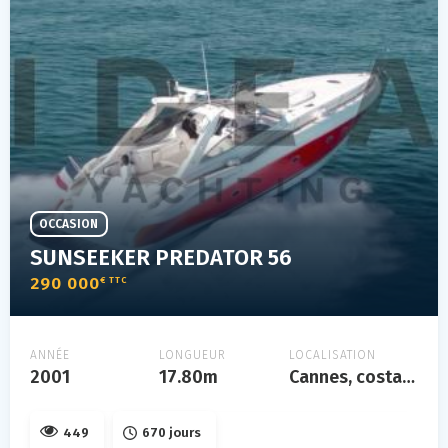
OCCASION
SUNSEEKER PREDATOR 56
290 000
€ TTC
ANNÉE
LONGUEUR
LOCALISATION
2001
17.80m
Cannes, costa azzurra
449
670 jours