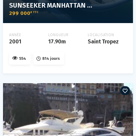
SUNSEEKER MANHATTAN 56
299 000
€ TTC
ANNÉE
LONGUEUR
LOCALISATION
2001
17.90m
Saint Tropez
554
814 jours