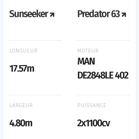
Sunseeker
Predator 63
LONGUEUR
MOTEUR
MAN
17.57m
DE2848LE 402
LARGEUR
PUISSANCE
4.80m
2x1100cv