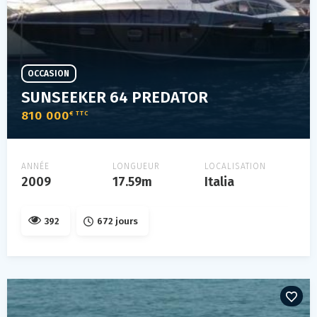
OCCASION
SUNSEEKER 64 PREDATOR
810 000
€ TTC
ANNÉE
LONGUEUR
LOCALISATION
2009
17.59m
Italia
392
672 jours