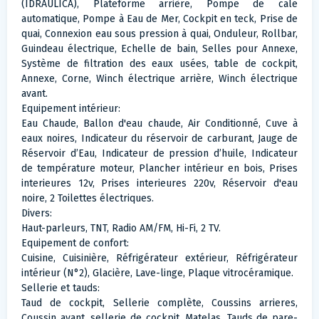
(IDRAULICA), Plateforme arrière, Pompe de cale
automatique, Pompe à Eau de Mer, Cockpit en teck, Prise de
quai, Connexion eau sous pression à quai, Onduleur, Rollbar,
Guindeau électrique, Echelle de bain, Selles pour Annexe,
Système de filtration des eaux usées, table de cockpit,
Annexe, Corne, Winch électrique arrière, Winch électrique
avant.
Equipement intérieur:
Eau Chaude, Ballon d'eau chaude, Air Conditionné, Cuve à
eaux noires, Indicateur du réservoir de carburant, Jauge de
Réservoir d’Eau, Indicateur de pression d’huile, Indicateur
de température moteur, Plancher intérieur en bois, Prises
interieures 12v, Prises interieures 220v, Réservoir d'eau
noire, 2 Toilettes électriques.
Divers:
Haut-parleurs, TNT, Radio AM/FM, Hi-Fi, 2 TV.
Equipement de confort:
Cuisine, Cuisinière, Réfrigérateur extérieur, Réfrigérateur
intérieur (N°2), Glacière, Lave-linge, Plaque vitrocéramique.
Sellerie et tauds:
Taud de cockpit, Sellerie complète, Coussins arrieres,
Coussin avant, sellerie de cockpit, Matelas, Tauds de pare-