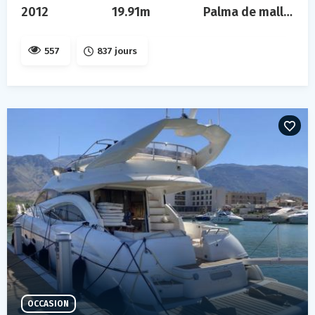
2012
19.91m
Palma de mallorca
557
837 jours
OCCASION