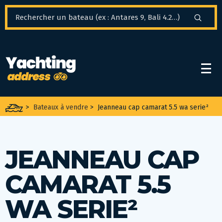
Panneau de gestion des cookies
>
Bateaux à vendre
>
Jeanneau cap camarat 5.5 wa serie²
JEANNEAU CAP
CAMARAT 5.5
WA SERIE²