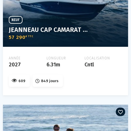
NEUF
JEANNEAU CAP CAMARAT 6.5 WA-3
57 290
€ TTC
ANNÉE
LONGUEUR
LOCALISATION
2027
6.31m
Cntl
609
849 jours