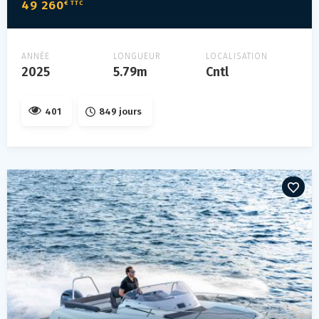
49 260
€ TTC
ANNÉE
LONGUEUR
LOCALISATION
2025
5.79m
Cntl
401
849 jours