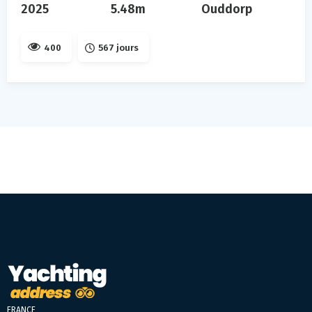
2025
5.48m
Ouddorp
400
567 jours
FRANCE