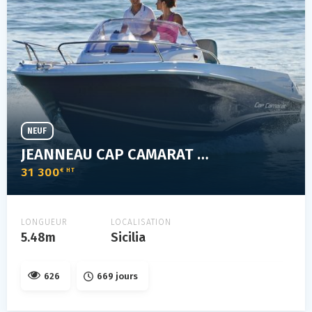
NEUF
JEANNEAU CAP CAMARAT 5.5 WA SÉRIE 2
31 300
€ HT
LONGUEUR
LOCALISATION
5.48m
Sicilia
626
669 jours