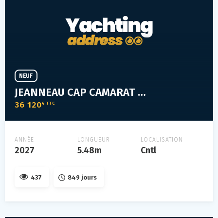
NEUF
JEANNEAU CAP CAMARAT 5.5 CC SERIE²
36 120
€ TTC
ANNÉE
LONGUEUR
LOCALISATION
2027
5.48m
Cntl
437
849 jours