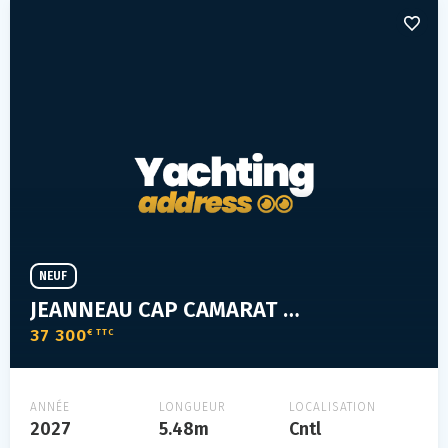
NEUF
JEANNEAU CAP CAMARAT 5.5 WA SERIE²
37 300
€ TTC
ANNÉE
LONGUEUR
LOCALISATION
2027
5.48m
Cntl