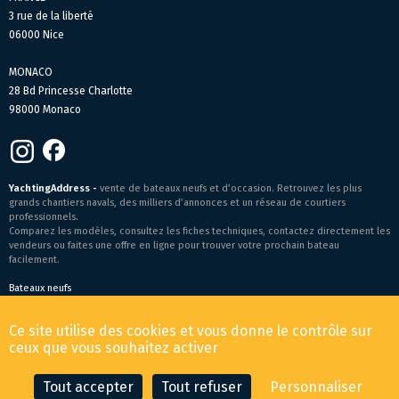
3 rue de la liberté
06000 Nice
MONACO
28 Bd Princesse Charlotte
98000 Monaco
YachtingAddress -
vente de bateaux neufs et d’occasion. Retrouvez les plus
grands chantiers navals, des milliers d’annonces et un réseau de courtiers
professionnels.
Comparez les modèles, consultez les fiches techniques, contactez directement les
vendeurs ou faites une offre en ligne pour trouver votre prochain bateau
facilement.
Bateaux neufs
Conditions générales de vente
-
Mentions légales
Ce site utilise des cookies et vous donne le contrôle sur
© 2026 YachtingAddress.com
ceux que vous souhaitez activer
Tout accepter
Tout refuser
Personnaliser
CONTACTER LE COURTIER
FAIRE UNE OFFRE