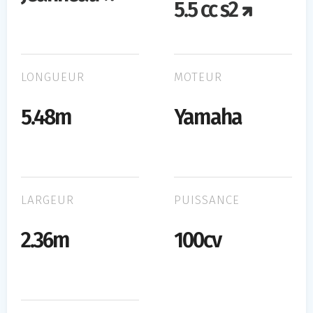
5.5 cc s2
LONGUEUR
MOTEUR
5.48m
Yamaha
LARGEUR
PUISSANCE
2.36m
100cv