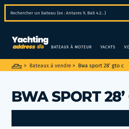
Panneau de gestion des cookies
BATEAUX À MOTEUR
YACHTS
VO
>
Bateaux à vendre
>
Bwa sport 28’ gto c
BWA SPORT 28’