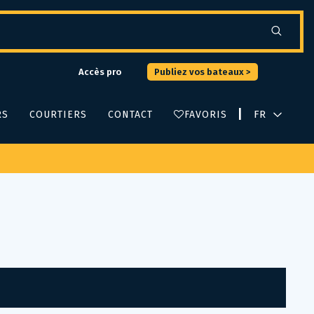
Accès pro
Publiez vos bateaux >
|
RS
COURTIERS
CONTACT
FAVORIS