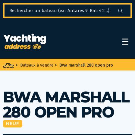
Panneau de gestion des cookies
>
Bateaux à vendre
>
Bwa marshall 280 open pro
BWA MARSHALL
280 OPEN PRO
NEUF