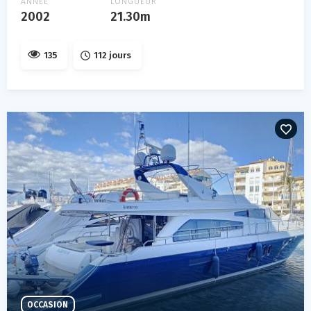
ANNÉE
LONGUEUR
2002
21.30m
135
112 jours
OCCASION