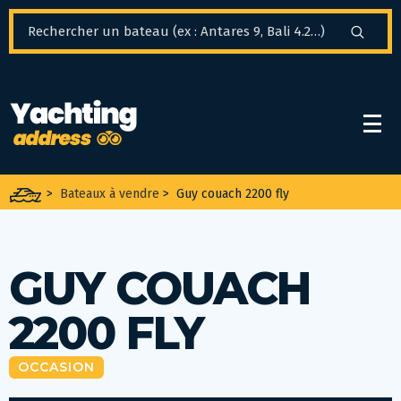
Panneau de gestion des cookies
>
Bateaux à vendre
>
Guy couach 2200 fly
GUY COUACH
2200 FLY
OCCASION