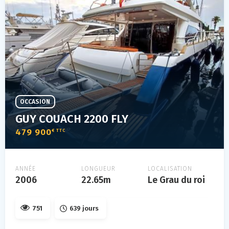
OCCASION
GUY COUACH 2200 FLY
479 900
€ TTC
ANNÉE
LONGUEUR
LOCALISATION
2006
22.65m
Le Grau du roi
751
639 jours