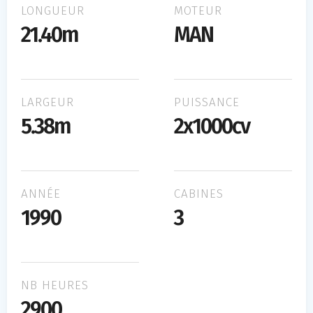
LONGUEUR
MOTEUR
21.40m
MAN
LARGEUR
PUISSANCE
5.38m
2x1000cv
ANNÉE
CABINES
1990
3
NB HEURES
2900