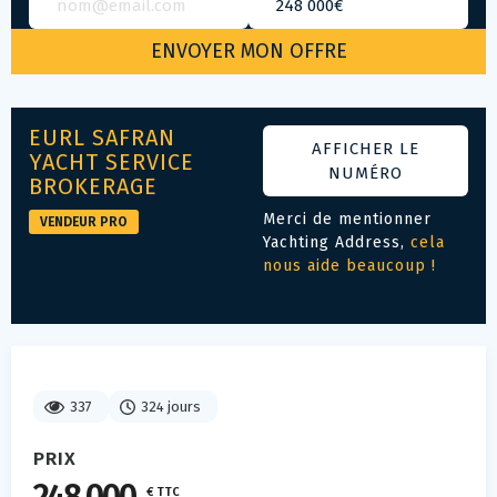
EURL SAFRAN
AFFICHER LE
YACHT SERVICE
NUMÉRO
BROKERAGE
Merci de mentionner
VENDEUR PRO
Yachting Address,
cela
nous aide beaucoup !
337
324 jours
PRIX
€ TTC