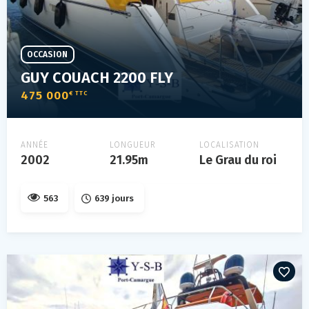
OCCASION
GUY COUACH 2200 FLY
475 000
€ TTC
ANNÉE
LONGUEUR
LOCALISATION
2002
21.95m
Le Grau du roi
563
639 jours