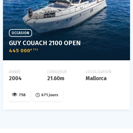
OCCASION
GUY COUACH 2100 OPEN
445 000
€ TTC
ANNÉE
LONGUEUR
LOCALISATION
2004
21.60m
Mallorca
758
671 jours