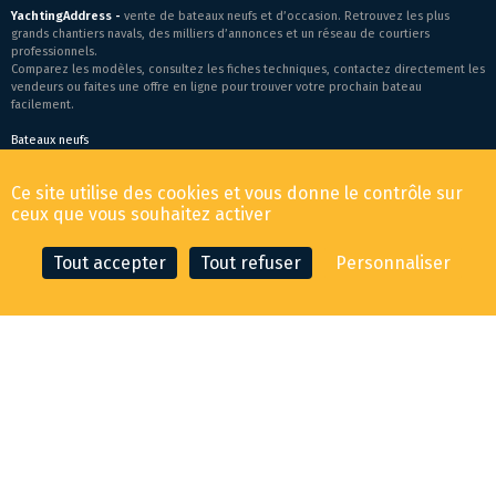
YachtingAddress -
vente de bateaux neufs et d’occasion. Retrouvez les plus
grands chantiers navals, des milliers d’annonces et un réseau de courtiers
professionnels.
Comparez les modèles, consultez les fiches techniques, contactez directement les
vendeurs ou faites une offre en ligne pour trouver votre prochain bateau
facilement.
Bateaux neufs
Conditions générales de vente
-
Mentions légales
Ce site utilise des cookies et vous donne le contrôle sur
© 2026 YachtingAddress.com
ceux que vous souhaitez activer
Tout accepter
Tout refuser
Personnaliser
CONTACTER LE COURTIER
FAIRE UNE OFFRE