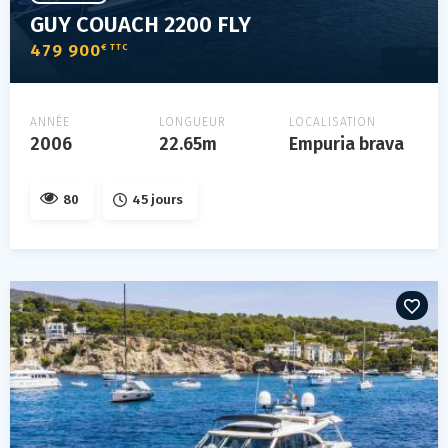
GUY COUACH 2200 FLY
479 900
€ TTC
ANNÉE
LONGUEUR
LOCALISATION
2006
22.65m
Empuria brava
80
45 jours