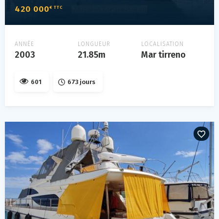
420 000
€ TTC
ANNÉE
LONGUEUR
LOCALISATION
2003
21.85m
Mar tirreno
601
673 jours