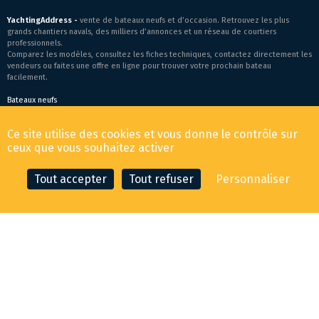
YachtingAddress -
vente de bateaux neufs et d’occasion. Retrouvez les plus
grands chantiers navals, des milliers d’annonces et un réseau de courtiers
professionnels.
Comparez les modèles, consultez les fiches techniques, contactez directement les
vendeurs ou faites une offre en ligne pour trouver votre prochain bateau
facilement.
Bateaux neufs
Conditions générales de vente
-
Mentions légales
Ce site utilise des cookies et vous donne le contrôle sur
© 2026 YachtingAddress.com
ceux que vous souhaitez activer
Tout accepter
Tout refuser
Personnaliser
CONTACTER LE COURTIER
FAIRE UNE OFFRE