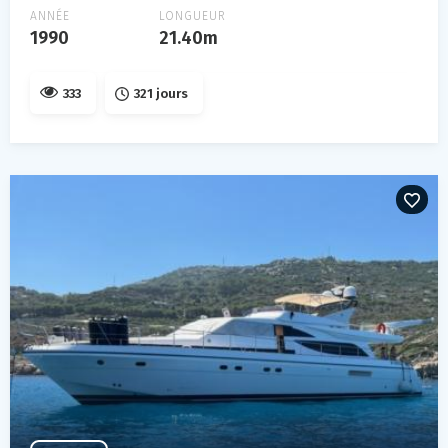
ANNÉE
LONGUEUR
1990
21.40m
333
321 jours