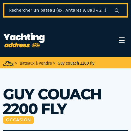
Panneau de gestion des cookies
>
Bateaux à vendre
>
Guy couach 2200 fly
GUY COUACH
2200 FLY
OCCASION