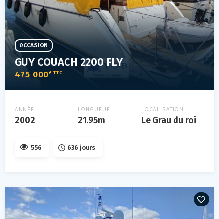
OCCASION
GUY COUACH 2200 FLY
475 000
€ TTC
ANNÉE
LONGUEUR
LOCALISATION
2002
21.95m
Le Grau du roi
556
636 jours