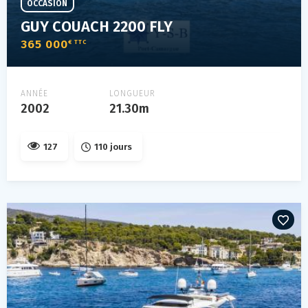
OCCASION
GUY COUACH 2200 FLY
365 000
€ TTC
ANNÉE
LONGUEUR
2002
21.30m
127
110 jours