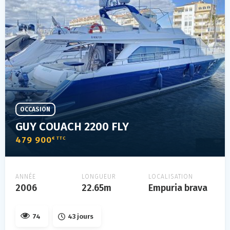
OCCASION
GUY COUACH 2200 FLY
479 900
€ TTC
ANNÉE
LONGUEUR
LOCALISATION
2006
22.65m
Empuria brava
74
43 jours