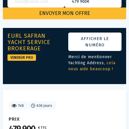
EURL SAFRAN
AFFICHER LE
YACHT SERVICE
NUMÉRO
BROKERAGE
Merci de mentionner
VENDEUR PRO
Yachting Address,
cela
nous aide beaucoup !
748
636 jours
PRIX
€ TTC