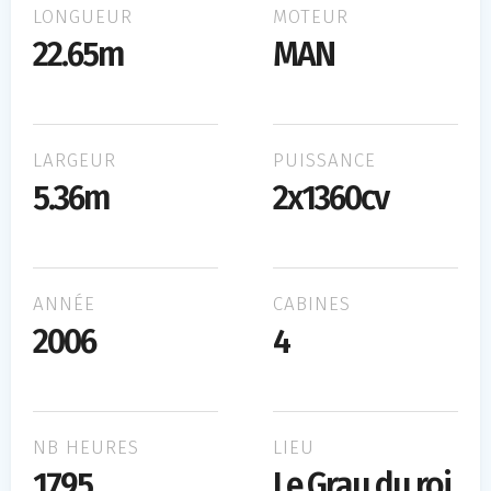
LONGUEUR
MOTEUR
22.65m
MAN
LARGEUR
PUISSANCE
5.36m
2x1360cv
ANNÉE
CABINES
2006
4
NB HEURES
LIEU
1795
Le Grau du roi