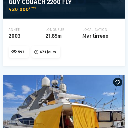
GUY COUACH 2200 FLY
420 000
€ TTC
ANNÉE
LONGUEUR
LOCALISATION
2003
21.85m
Mar tirreno
597
671 jours