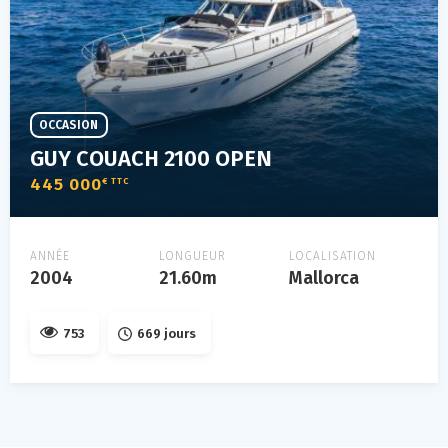
OCCASION
GUY COUACH 2100 OPEN
445 000
€ TTC
ANNÉE
LONGUEUR
LOCALISATION
2004
21.60m
Mallorca
753
669 jours