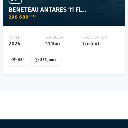
NEUF
BENETEAU ANTARES 11 FLY OB
298 680
€ TTC
ANNÉE
LONGUEUR
LOCALISATION
2026
11.16m
Lorient
624
875 jours