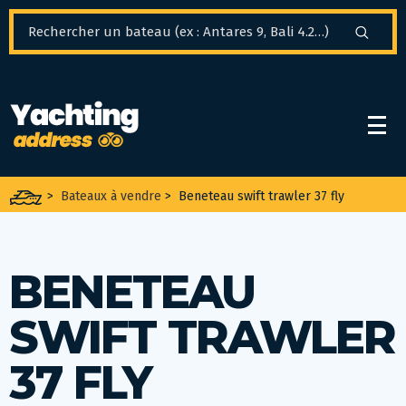
Panneau de gestion des cookies
>
Bateaux à vendre
>
Beneteau swift trawler 37 fly
BENETEAU
SWIFT TRAWLER
37 FLY