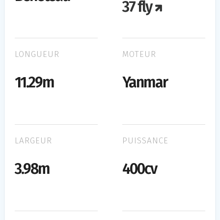
37 fly
LONGUEUR
MOTEUR
11.29m
Yanmar
LARGEUR
PUISSANCE
3.98m
400cv