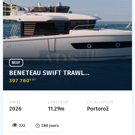
NEUF
BENETEAU SWIFT TRAWLER 37 FLY
397 760
€ HT
ANNÉE
LONGUEUR
LOCALISATION
2026
11.29m
Portorož
222
280 jours