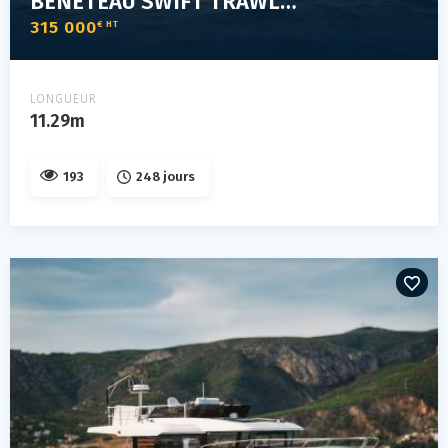
BENETEAU SWIFT TRAWLER 37 FLY
315 000
€ HT
LONGUEUR
11.29m
193
248 jours