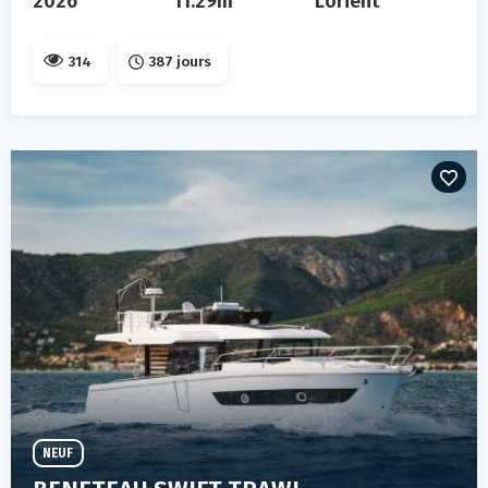
2026
11.29m
Lorient
314
387 jours
NEUF