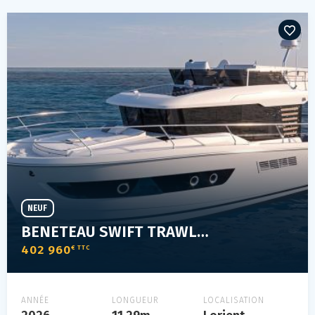
NEUF
BENETEAU SWIFT TRAWLER 37 FLY
402 960
€ TTC
ANNÉE
LONGUEUR
LOCALISATION