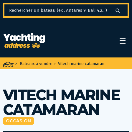
Panneau de gestion des cookies
>
Bateaux à vendre
>
Vitech marine catamaran
VITECH MARINE
CATAMARAN
OCCASION