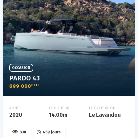
OCCASION
PARDO 43
699 000
€ TTC
ANNÉE
LONGUEUR
LOCALISATION
2020
14.00m
Le Lavandou
830
459 jours