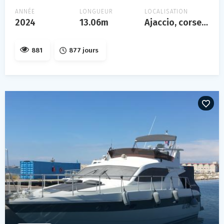
ANNÉE
LONGUEUR
LOCALISATION
2024
13.06m
Ajaccio, corse, france
881
877 jours