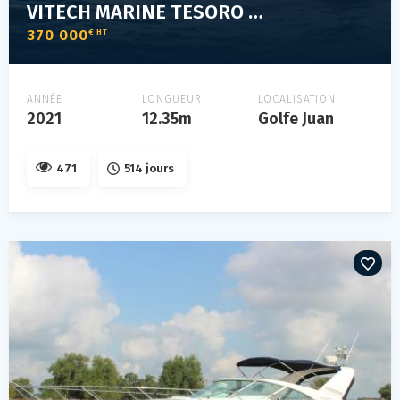
VITECH MARINE TESORO T40
370 000
€ HT
ANNÉE
LONGUEUR
LOCALISATION
2021
12.35m
Golfe Juan
471
514 jours