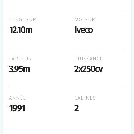
LONGUEUR
MOTEUR
12.10m
Iveco
LARGEUR
PUISSANCE
3.95m
2x250cv
ANNÉE
CABINES
1991
2