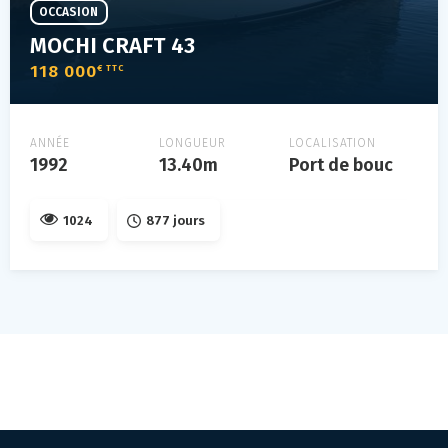
OCCASION
MOCHI CRAFT 43
118 000
€ TTC
ANNÉE
LONGUEUR
LOCALISATION
1992
13.40m
Port de bouc
1024
877 jours