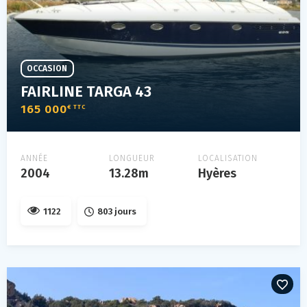
OCCASION
FAIRLINE TARGA 43
165 000
€ TTC
ANNÉE
LONGUEUR
LOCALISATION
2004
13.28m
Hyères
1122
803 jours