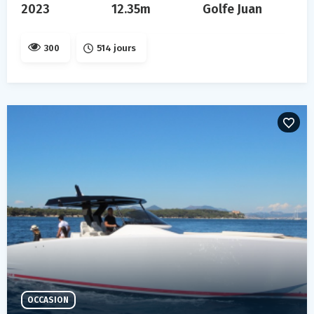
2023
12.35m
Golfe Juan
300
514 jours
OCCASION