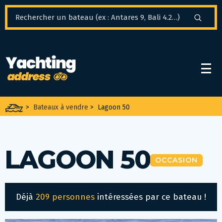
Panneau de gestion des cookies
>
Bateaux à vendre
>
Lagoon 50
LAGOON 50
OCCASION
Déjà
209 personnes
intéressées par ce bateau !