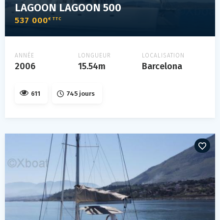
LAGOON LAGOON 500
537 000
€ TTC
ANNÉE
LONGUEUR
LOCALISATION
2006
15.54m
Barcelona
611
745 jours