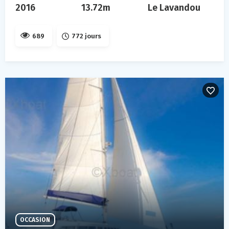
2016
13.72m
Le Lavandou
689
772 jours
OCCASION