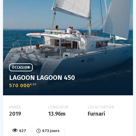
OCCASION
LAGOON LAGOON 450
570 000
€ HT
ANNÉE
LONGUEUR
LOCALISATION
2019
13.96m
Furnari
627
673 jours