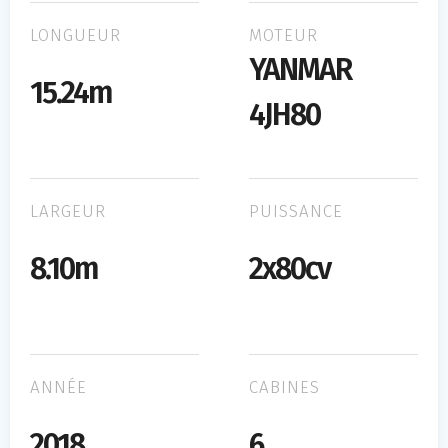
LONGUEUR
MOTEUR
YANMAR
15.24m
4JH80
LARGEUR
PUISSANCE
8.10m
2x80cv
ANNÉE
CABINES
2018
6