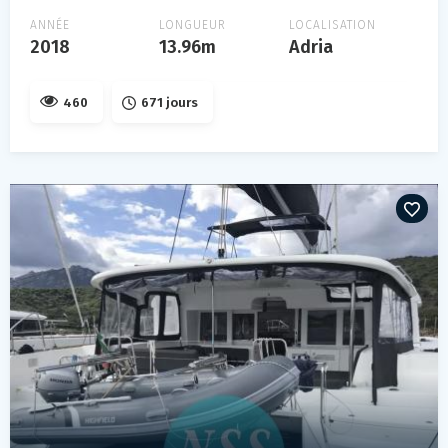
ANNÉE
LONGUEUR
LOCALISATION
2018
13.96m
Adria
460
671 jours