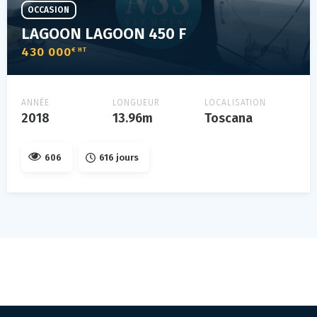
OCCASION
LAGOON LAGOON 450 F
430 000
€ HT
ANNÉE
LONGUEUR
LOCALISATION
2018
13.96m
Toscana
606
616 jours