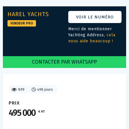
HAREL YACHTS
VOIR LE NUMÉRO
VENDEUR PRO
Merci de mentionner
Yachting Address,
cela
nous aide beaucoup !
CONTACTER PAR WHATSAPP
899
498 jours
PRIX
495 000
€ HT