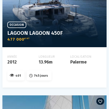
OCCASION
LAGOON LAGOON 450F
477 000
€ HT
ANNÉE
LONGUEUR
LOCALISATION
2012
13.96m
Palerme
401
745 jours