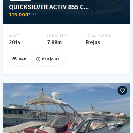
QUICKSILVER ACTIV 855 CRUISER
115 000
€ TTC
ANNÉE
LONGUEUR
LOCALISATION
2014
7.99m
Frejus
848
870 jours