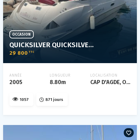
OCCASION
QUICKSILVER QUICKSILVER 890 CRUISER
29 800
TTC
ANNÉE
LONGUEUR
LOCALISATION
2005
8.80m
CAP D'AGDE, Occitanie, FRANCE
1057
871 jours