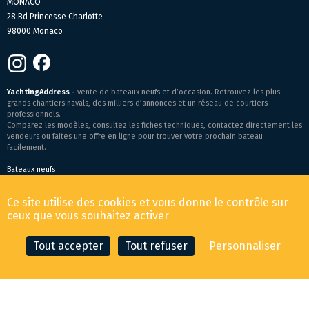
MONACO
28 Bd Princesse Charlotte
98000 Monaco
YachtingAddress -
vente de bateaux neufs et d’occasion. Retrouvez les plus
grands chantiers navals, des milliers d’annonces et un réseau de courtiers
professionnels.
Comparez les modèles, consultez les fiches techniques, contactez directement les
vendeurs ou faites une offre en ligne pour trouver votre prochain bateau
facilement.
Bateaux neufs
Conditions générales de vente
-
Mentions légales
Ce site utilise des cookies et vous donne le contrôle sur
© 2026 YachtingAddress.com
ceux que vous souhaitez activer
Tout accepter
Tout refuser
Personnaliser
CONTACTER LE COURTIER
FAIRE UNE OFFRE