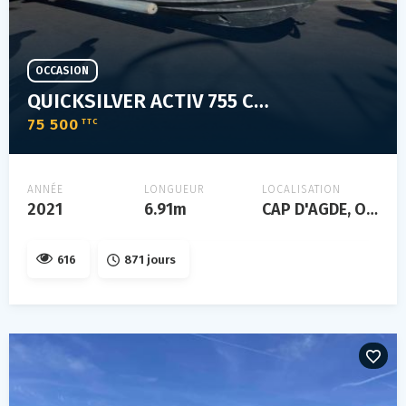
OCCASION
QUICKSILVER ACTIV 755 CRUISER
75 500
TTC
ANNÉE
LONGUEUR
LOCALISATION
2021
6.91m
CAP D'AGDE, Occitanie, FRANCE
616
871 jours