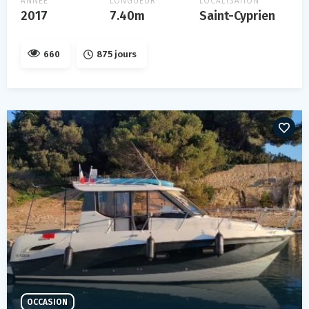
ANNÉE
LONGUEUR
LOCALISATION
2017
7.40m
Saint-Cyprien
660
875 jours
OCCASION