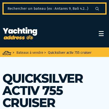
Panneau de gestion des cookies
>
Bateaux à vendre
>
Quicksilver activ 755 cruiser
QUICKSILVER
ACTIV 755
CRUISER