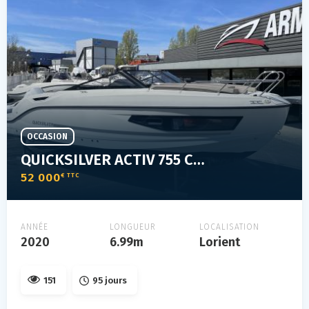
OCCASION
QUICKSILVER ACTIV 755 CRUISER
52 000
€ TTC
ANNÉE
LONGUEUR
LOCALISATION
2020
6.99m
Lorient
151
95 jours