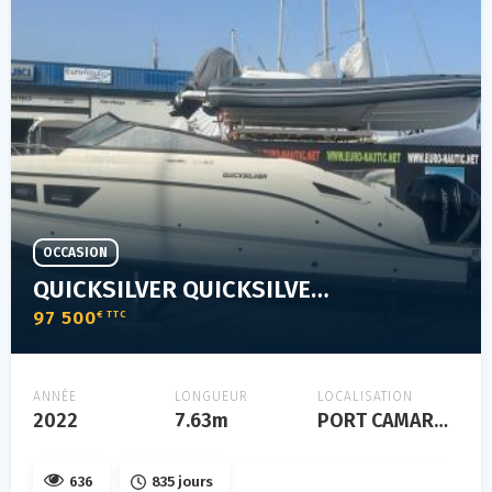
OCCASION
QUICKSILVER QUICKSILVER 805 CRUISER
97 500
€ TTC
ANNÉE
LONGUEUR
LOCALISATION
2022
7.63m
PORT CAMARGUE
636
835 jours