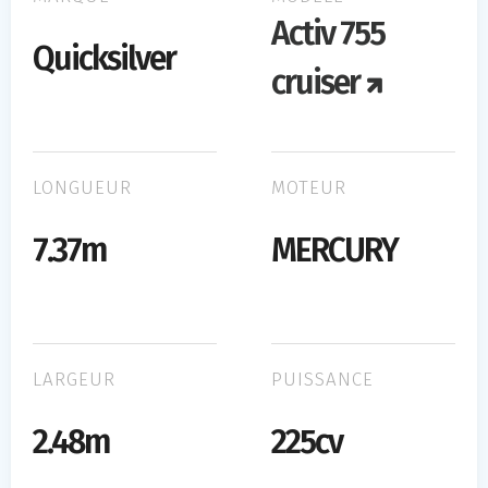
Activ 755
Quicksilver
cruiser
LONGUEUR
MOTEUR
7.37m
MERCURY
LARGEUR
PUISSANCE
2.48m
225cv