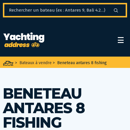
Panneau de gestion des cookies
>
Bateaux à vendre
>
Beneteau antares 8 fishing
BENETEAU
ANTARES 8
FISHING