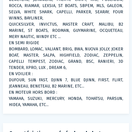
ROCCA, RIAMAR, LEXSIA, ST BOATS, SBPEM, MLS, GALEON,
SELVA, WHITE SHARK, CAPELLI, PARKER, SEARAY, FOUR
WINNS, BAYLINER,
QUICKSILVER, INVICTUS, MASTER CRAFT, MALIBU, B2
MARINE, ST BOATS, RODMAN, GUYMARINE, OCQUETEAU,
MERY NAUTIC, WINDY ETC ...
EN SEMI RIGIDE
BOMBARD, LOMAC, VALIANT, BRIG, BWA, NUOVA JOLLY, JOKER
BOAT, MASTER, SALPA, HIGHFIELD, ZODIAC, ZEPPELIN,
CAPELLI TEMPEST, ZODIAC, GRAND, BSC, RANIERI, 3D
TENDER, XPRO, LUX , DREAM 6,
EN VOILIER :
DUFOUR, SUN FAST, DJINN 7, BLUE DJINN, FIRST, FLIRT,
JEANNEAU, BENETEAU, B2 MARINE, ETC...
EN MOTEUR HORS BORD :
YAMAHA, SUZUKI, MERCURY, HONDA, TOHATSU, PARSUN,
HIDEA, YAMAHA, ETC...