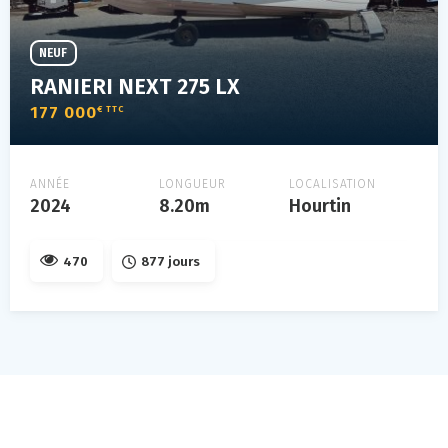
NEUF
RANIERI NEXT 275 LX
177 000
€ TTC
ANNÉE
LONGUEUR
LOCALISATION
2024
8.20m
Hourtin
470
877 jours