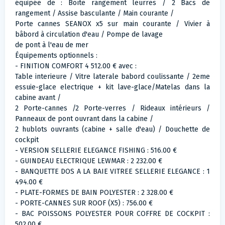
équipée de : Boîte rangement leurres / 2 Bacs de
rangement / Assise basculante / Main courante /
Porte cannes SEANOX x5 sur main courante / Vivier à
bâbord à circulation d'eau / Pompe de lavage
de pont à l'eau de mer
Équipements optionnels :
- FINITION COMFORT 4 512.00 € avec :
Table interieure / Vitre laterale babord coulissante / 2eme
essuie-glace electrique + kit lave-glace/Matelas dans la
cabine avant /
2 Porte-cannes /2 Porte-verres / Rideaux intérieurs /
Panneaux de pont ouvrant dans la cabine /
2 hublots ouvrants (cabine + salle d'eau) / Douchette de
cockpit
- VERSION SELLERIE ELEGANCE FISHING : 516.00 €
- GUINDEAU ELECTRIQUE LEWMAR : 2 232.00 €
- BANQUETTE DOS A LA BAIE VITREE SELLERIE ELEGANCE : 1
494.00 €
- PLATE-FORMES DE BAIN POLYESTER : 2 328.00 €
- PORTE-CANNES SUR ROOF (X5) : 756.00 €
- BAC POISSONS POLYESTER POUR COFFRE DE COCKPIT :
502.00 €