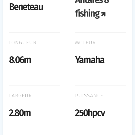
Antares 8
Beneteau
fishing
LONGUEUR
MOTEUR
8.06m
Yamaha
LARGEUR
PUISSANCE
2.80m
250hpcv