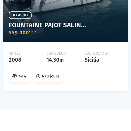
OCCASION
FOUNTAINE PAJOT SALINA 48
559 000
€ TTC
ANNÉE
LONGUEUR
LOCALISATION
2008
14.30m
Sicilia
444
670 jours