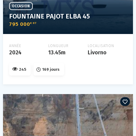
OCCASION
FOUNTAINE PAJOT ELBA 45
795 000
€ HT
ANNÉE
LONGUEUR
LOCALISATION
2024
13.45m
Livorno
245
169 jours