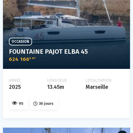
OCCASION
FOUNTAINE PAJOT ELBA 45
624 166
€ HT
ANNÉE
LONGUEUR
LOCALISATION
2025
13.45m
Marseille
95
30 jours