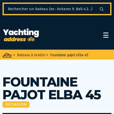
Panneau de gestion des cookies
>
Bateaux à vendre
>
Fountaine pajot elba 45
FOUNTAINE
PAJOT ELBA 45
OCCASION