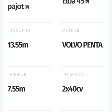
Elba 45
pajot
LONGUEUR
MOTEUR
13.55m
VOLVO PENTA
LARGEUR
PUISSANCE
7.55m
2x40cv