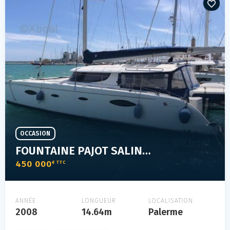
OCCASION
FOUNTAINE PAJOT SALINA 48
450 000
€ TTC
ANNÉE
LONGUEUR
LOCALISATION
2008
14.64m
Palerme