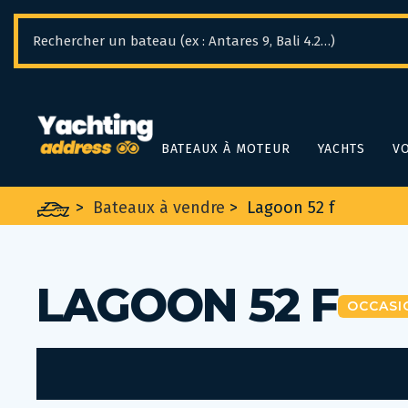
Panneau de gestion des cookies
BATEAUX À MOTEUR
YACHTS
VO
>
Bateaux à vendre
>
Lagoon 52 f
LAGOON 52 F
OCCASI