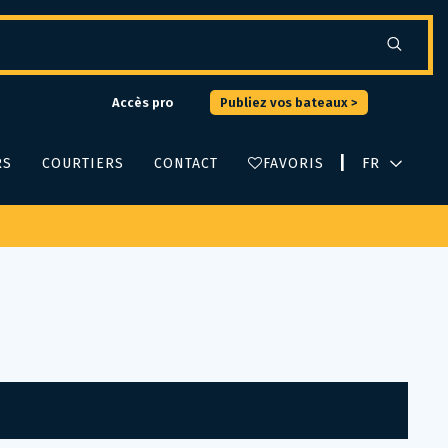
Accès pro
Publiez vos bateaux >
|
RS
COURTIERS
CONTACT
FAVORIS