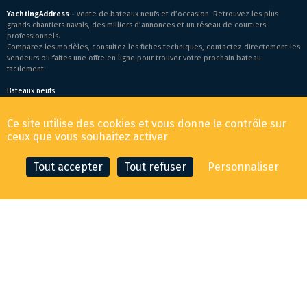
YachtingAddress -
vente de bateaux neufs et d’occasion. Retrouvez les plus
grands chantiers navals, des milliers d’annonces et un réseau de courtiers
professionnels.
Comparez les modèles, consultez les fiches techniques, contactez directement les
vendeurs ou faites une offre en ligne pour trouver votre prochain bateau
facilement.
Bateaux neufs
Conditions générales de vente
-
Mentions légales
Ce site utilise des cookies et vous donne le contrôle sur
© 2026 YachtingAddress.com
ceux que vous souhaitez activer
Tout accepter
Tout refuser
Personnaliser