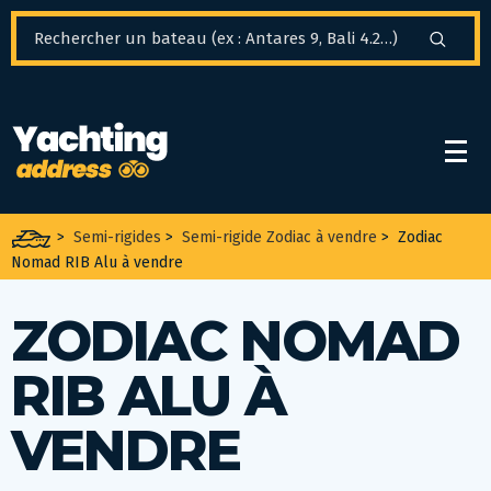
Panneau de gestion des cookies
>
Semi-rigides
>
Semi-rigide Zodiac à vendre
>
Zodiac
Nomad RIB Alu à vendre
ZODIAC NOMAD
RIB ALU À
VENDRE