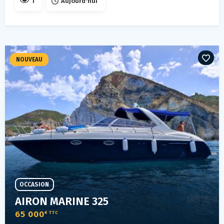
1
Aujourd'hui
NOUVEAU
OCCASION
AIRON MARINE 325
65 000
€ TTC