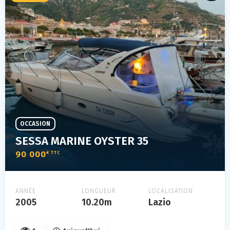
OCCASION
SESSA MARINE OYSTER 35
90 000
€ TTC
ANNÉE
LONGUEUR
LOCALISATION
2005
10.20m
Lazio