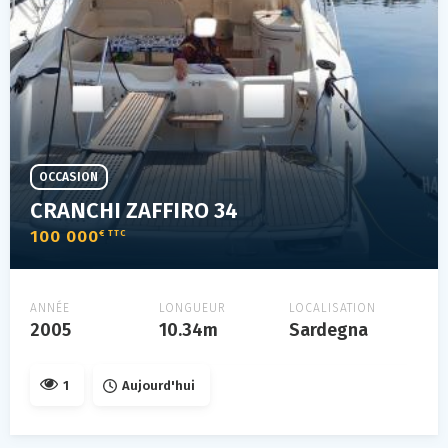
OCCASION
CRANCHI ZAFFIRO 34
100 000
€ TTC
ANNÉE
LONGUEUR
LOCALISATION
2005
10.34m
Sardegna
1
Aujourd'hui