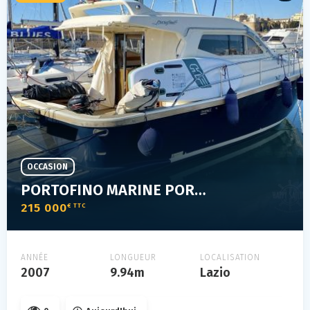
OCCASION
PORTOFINO MARINE PORTOFINO 37 HARD TOP
215 000
€ TTC
ANNÉE
LONGUEUR
LOCALISATION
2007
9.94m
Lazio