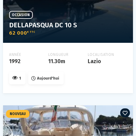
OCCASION
DELLAPASQUA DC 10 S
62 000
€ TTC
ANNÉE
LONGUEUR
LOCALISATION
1992
11.30m
Lazio
1
Aujourd'hui
NOUVEAU