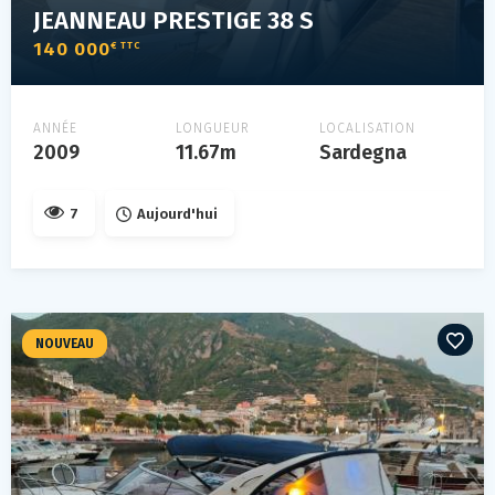
JEANNEAU PRESTIGE 38 S
140 000
€ TTC
ANNÉE
LONGUEUR
LOCALISATION
2009
11.67m
Sardegna
7
Aujourd'hui
NOUVEAU