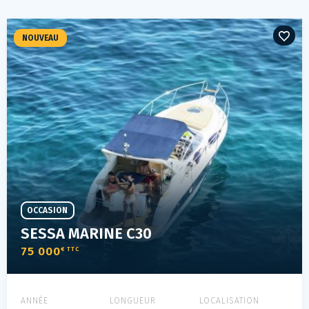
NOUVEAU
OCCASION
SESSA MARINE C30
75 000
€ TTC
ANNÉE
LONGUEUR
LOCALISATION