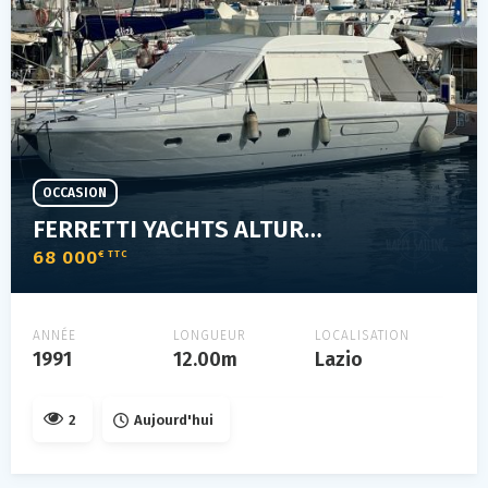
OCCASION
FERRETTI YACHTS ALTURA 39
68 000
€ TTC
ANNÉE
LONGUEUR
LOCALISATION
1991
12.00m
Lazio
2
Aujourd'hui