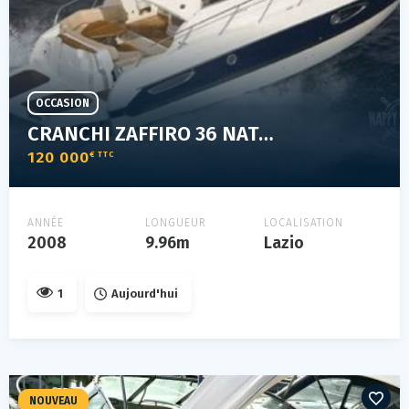
OCCASION
CRANCHI ZAFFIRO 36 NATANTE
120 000
€ TTC
ANNÉE
LONGUEUR
LOCALISATION
2008
9.96m
Lazio
1
Aujourd'hui
NOUVEAU