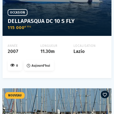
OCCASION
DELLAPASQUA DC 10 S FLY
115 000
€ TTC
ANNÉE
LONGUEUR
LOCALISATION
2007
11.30m
Lazio
0
Aujourd'hui
NOUVEAU