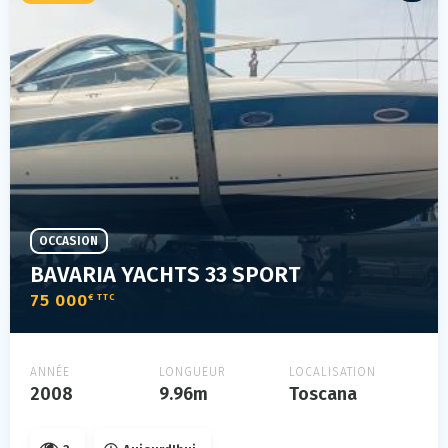
OCCASION
BAVARIA YACHTS 33 SPORT
75 000
€ TTC
ANNÉE
LONGUEUR
LOCALISATION
2008
9.96m
Toscana