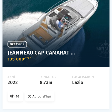
OCCASION
JEANNEAU CAP CAMARAT 9.0 WA
135 000
€ TTC
ANNÉE
LONGUEUR
LOCALISATION
2022
8.73m
Lazio
10
Aujourd'hui