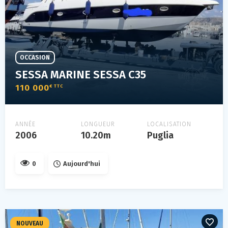
OCCASION
SESSA MARINE SESSA C35
110 000
€ TTC
ANNÉE
LONGUEUR
LOCALISATION
2006
10.20m
Puglia
0
Aujourd'hui
NOUVEAU