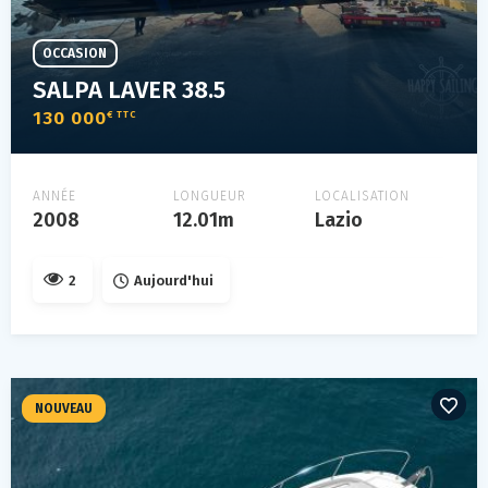
OCCASION
SALPA LAVER 38.5
130 000
€ TTC
ANNÉE
LONGUEUR
LOCALISATION
2008
12.01m
Lazio
2
Aujourd'hui
NOUVEAU