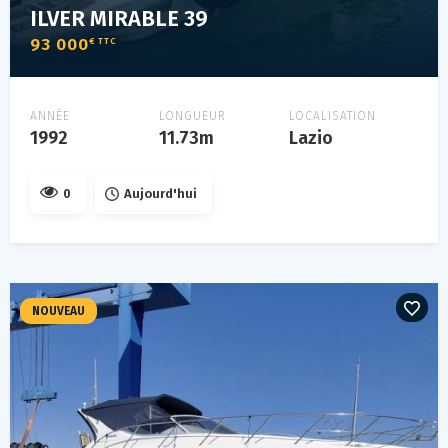
ILVER MIRABLE 39
93 000
€ TTC
ANNÉE
LONGUEUR
LOCALISATION
1992
11.73m
Lazio
0
Aujourd'hui
NOUVEAU