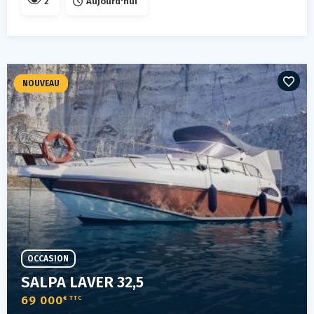
2
Aujourd'hui
NOUVEAU
OCCASION
SALPA LAVER 32,5
69 000
€ TTC