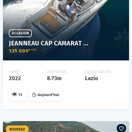
OCCASION
JEANNEAU CAP CAMARAT 9.0 WA
135 000
€ TTC
ANNÉE
LONGUEUR
LOCALISATION
2022
8.73m
Lazio
11
Aujourd'hui
NOUVEAU