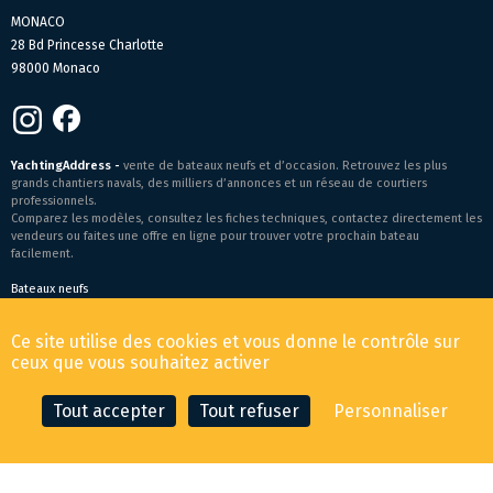
MONACO
28 Bd Princesse Charlotte
98000 Monaco
YachtingAddress -
vente de bateaux neufs et d’occasion. Retrouvez les plus
grands chantiers navals, des milliers d’annonces et un réseau de courtiers
professionnels.
Comparez les modèles, consultez les fiches techniques, contactez directement les
vendeurs ou faites une offre en ligne pour trouver votre prochain bateau
facilement.
Bateaux neufs
Conditions générales de vente
-
Mentions légales
Ce site utilise des cookies et vous donne le contrôle sur
© 2026 YachtingAddress.com
ceux que vous souhaitez activer
Tout accepter
Tout refuser
Personnaliser
CONTACTER LE COURTIER
FAIRE UNE OFFRE