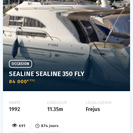
OCCASION
SEALINE SEALINE 350 FLY
84 000
€ TTC
ANNÉE
LONGUEUR
LOCALISATION
1992
11.35m
Frejus
691
874 jours