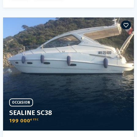
OCCASION
SEALINE SC38
199 000
€ TTC