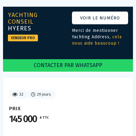
YACHTING
VOIR LE NUMÉRO
CONSEIL
HYERES
Merci de mentionner
Yachting Address,
cela
VENDEUR PRO
nous aide beaucoup !
CONTACTER PAR WHATSAPP
32
29 jours
PRIX
145 000
€ TTC