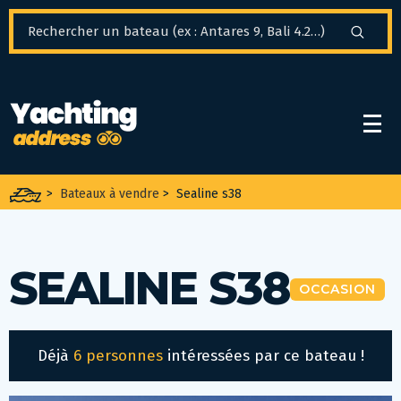
Panneau de gestion des cookies
>
Bateaux à vendre
>
Sealine s38
SEALINE S38
OCCASION
Déjà
6 personnes
intéressées par ce bateau !