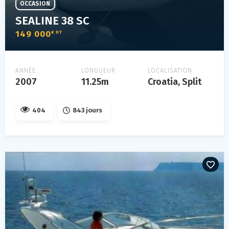
OCCASION
SEALINE 38 SC
149 000
€ HT
ANNÉE
LONGUEUR
LOCALISATION
2007
11.25m
Croatia, Split
404
843 jours