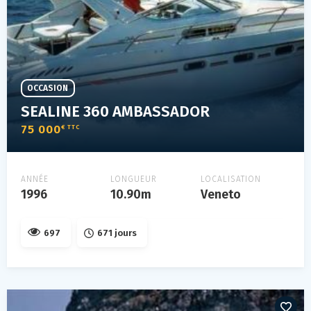
OCCASION
SEALINE 360 AMBASSADOR
75 000
€ TTC
ANNÉE
LONGUEUR
LOCALISATION
1996
10.90m
Veneto
697
671 jours