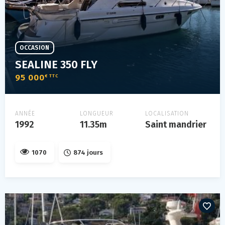
OCCASION
SEALINE 350 FLY
95 000
€ TTC
ANNÉE
LONGUEUR
LOCALISATION
1992
11.35m
Saint mandrier
1070
874 jours