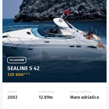
OCCASION
SEALINE S 42
135 000
€ TTC
ANNÉE
LONGUEUR
LOCALISATION
2002
12.89m
Mare adriatico