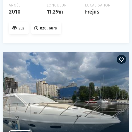
ANNÉE
LONGUEUR
LOCALISATION
2010
11.29m
Frejus
353
820 jours