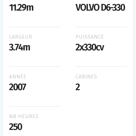
11.29m
VOLVO D6-330
LARGEUR
PUISSANCE
3.74m
2x330cv
ANNÉE
CABINES
2007
2
NB HEURES
250