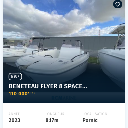
NEUF
BENETEAU FLYER 8 SPACEDECK V2
110 000
€ TTC
ANNÉE
LONGUEUR
LOCALISATION
2023
8.17m
Pornic