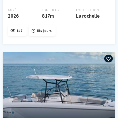
ANNÉE
LONGUEUR
LOCALISATION
2026
8.17m
La rochelle
147
154 jours