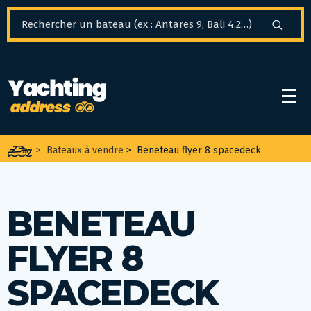
Panneau de gestion des cookies
>
Bateaux à vendre
>
Beneteau flyer 8 spacedeck
BENETEAU
FLYER 8
SPACEDECK