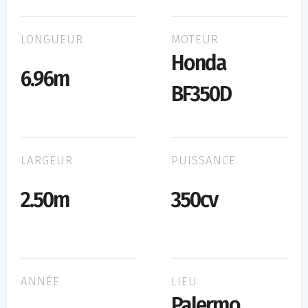
LONGUEUR
MOTEUR
Honda
6.96m
BF350D
LARGEUR
PUISSANCE
2.50m
350cv
ANNÉE
LIEU
Palermo,