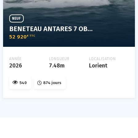
NEUF
BENETEAU ANTARES 7 OB V2
52 920
€ TTC
ANNÉE
LONGUEUR
LOCALISATION
2026
7.48m
Lorient
540
874 jours