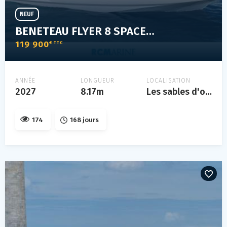
NEUF
BENETEAU FLYER 8 SPACEDECK V2
119 900
€ TTC
ANNÉE
LONGUEUR
LOCALISATION
2027
8.17m
Les sables d'olonne
174
168 jours