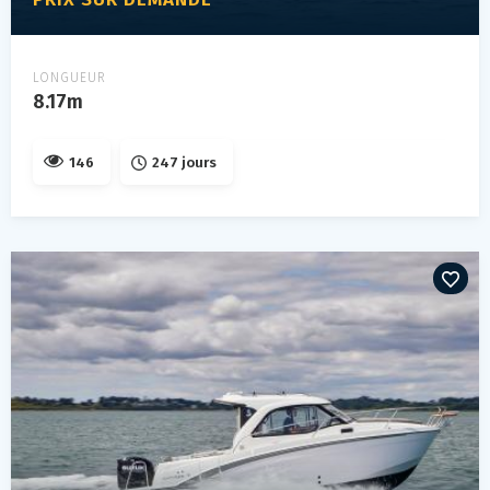
LONGUEUR
8.17m
146
247 jours