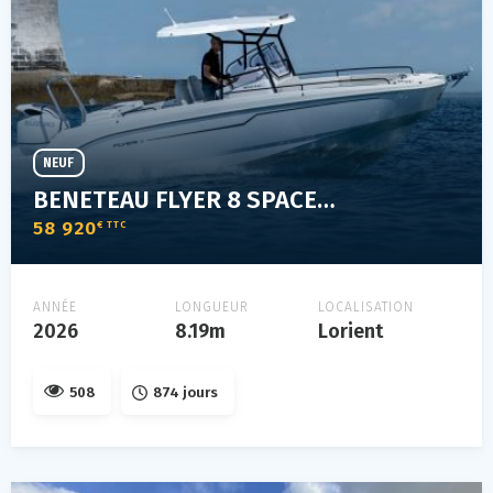
NEUF
BENETEAU FLYER 8 SPACEDECK V2
58 920
€ TTC
ANNÉE
LONGUEUR
LOCALISATION
2026
8.19m
Lorient
508
874 jours