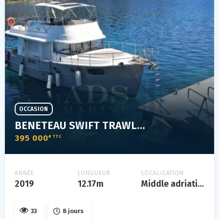
OCCASION
BENETEAU SWIFT TRAWLER 44
395 000
€ TTC
ANNÉE
LONGUEUR
LOCALISATION
2019
12.17m
Middle adriatic, croatia
33
8 jours