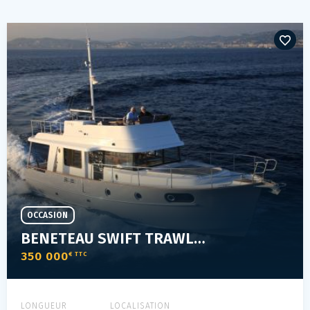
OCCASION
BENETEAU SWIFT TRAWLER 44
350 000
€ TTC
LONGUEUR
LOCALISATION