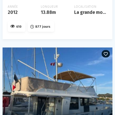
ANNÉE
LONGUEUR
LOCALISATION
2012
13.88m
La grande motte
610
877 jours