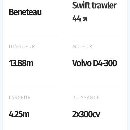
Swift trawler
Beneteau
44
LONGUEUR
MOTEUR
13.88m
Volvo D4-300
LARGEUR
PUISSANCE
4.25m
2x300cv