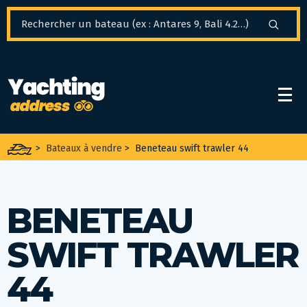
Panneau de gestion des cookies
>
Bateaux à vendre
>
Beneteau swift trawler 44
BENETEAU
SWIFT TRAWLER
44