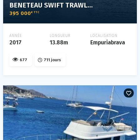
BENETEAU SWIFT TRAWLER 44
395 000
€ TTC
ANNÉE
LONGUEUR
LOCALISATION
2017
13.88m
Empuriabrava
677
711 jours