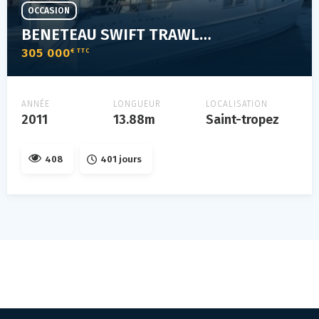
OCCASION
BENETEAU SWIFT TRAWLER 44
305 000
€ TTC
ANNÉE
LONGUEUR
LOCALISATION
2011
13.88m
Saint-tropez
408
401 jours