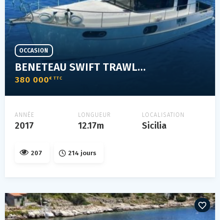
OCCASION
BENETEAU SWIFT TRAWLER 44
380 000
€ TTC
ANNÉE
LONGUEUR
LOCALISATION
2017
12.17m
Sicilia
207
214 jours