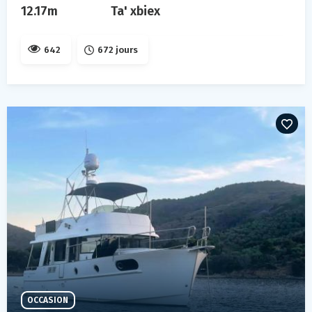
12.17m
Ta' xbiex
642
672 jours
OCCASION